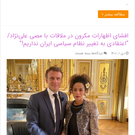
…
مطالعه بیشتر »
افشای اظهارات مکرون در ملاقات با مصی علی‌نژاد/
“اعتقادی به تغییر نظام سیاسی ایران نداریم!”
برای
دی ۱, ۱۴۰۱
دیدگاه‌ها
بسته هستند
افشای
اظهارات
مکرون
در
ملاقات
با
مصی
علی‌نژاد/
“اعتقادی
به
تغییر
نظام
سیاسی
ایران
نداریم!”