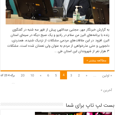
به گزارش خبرنگار مهر، مجتبی عبداللهی پیش از ظهر سه شنبه در گفتگوی
زنده با برنامه‌های البرز من سلام در رادیو و یک صبح دیگه در سیمای استان
البرز، افزود: در این ملاقات‌های مردمی مشکلات از نزدیک شنیده، همدردی،
دلجویی و حتی عذرخواهی از مردم به عنوان ولی نعمتان شده است، مشکلات
۳ هزار نفر از شهروندان این استان طی …
مطالعه بیشتر »
4
« اولین
...
«
2
3
5
6
»
10
20
برگه 4 of 23
...
آخرین »
بست لپ تاپ برای شما