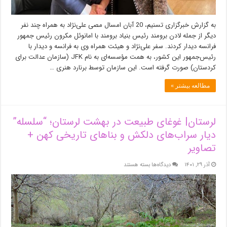
به گزارش خبرگزاری تسنیم، 20 آبان امسال مصی علی‌نژاد به همراه چند نفر
دیگر از جمله لادن برومند رئیس بنیاد برومند با امانوئل مکرون رئیس جمهور
فرانسه دیدار کردند. سفر علی‌نژاد و هیئت همراه وی به فرانسه و دیدار با
رئیس‌جمهور این کشور، به همت مؤسسه‌ای به نام JFK (سازمان عدالت برای
کردستان) صورت گرفته است. این سازمان توسط برنارد هنری …
مطالعه بیشتر »
لرستان| غوغای طبیعت در بهشت لرستان؛ “سلسله”
دیار سراب‌های دلکش و بناهای تاریخی کهن +
تصاویر
برای
آذر ۲۹, ۱۴۰۱
دیدگاه‌ها
بسته هستند
لرستان|
غوغای
طبیعت
در
بهشت
لرستان؛