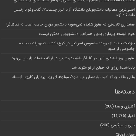
مصائب دستگاه قضا در مواجهه با دعاوی ملکی/ دردسر اسناد عادی چند‌ دهه‌ای!
اصلی‌ترین مطالبات دانشجویان دانشگاه آزاد البرز چیست؟/ گفت‌وگو با رئیس
دانشگاه آز‌اد
هشداری تاریخی که هنوز شنیده نمی‌شود/ دانشجو مؤذن جامعه است نه تماشاگر!
هیچ توسعه پایداری بدون همراهی دانشجویان ممکن نیست
جزئیات جدید از پرونده جاسوس اسرائیل در کرج/‌ کشف تجهیزات پیچیده
جاسوسی از متهم
عناوین روزنامه‌های البرز در ‌18 آذرماه/صدرنشینی در ارائه خدمات زایمان بی‌درد
یادداشت| روزی که جهان از نو متولد شد
وقتی وقف چراغ امید نیازمندان می شود/ موقوفه ای پای بیماران کلیوی ایستاد
دسته‌ها
آشپزی و غذا
(200)
اخبار
(11,736)
بازی و سرگرمی
(200)
جهان
(202)