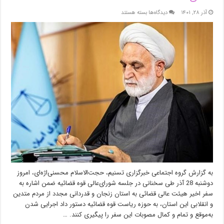
برای
آذر ۲۸, ۱۴۰۱
دیدگاه‌ها
بسته هستند
۱۵
دستور
اژه‌ای
به
رؤسای‌کل
دادگستری‌ها
و
دادستان‌های
کشور
درباره
اجرای
سریع
احکام
قطعی
به گزارش گروه اجتماعی خبرگزاری تسنیم، حجت‌الاسلام محسنی‌اژه‌ای، امروز
دوشنبه 28 آذر طی سخنانی در جلسه شورای‌عالی قوه قضائیه ضمن اشاره به
سفر اخیر هیئت عالی قضائی به استان زنجان و قدردانی مجدد از مردم متدین
و انقلابی این استان، به حوزه ریاست قوه قضائیه دستور داد اجرایی شدن
به‌موقع و تمام و کمال مصوبات این سفر را پیگیری کنند. …