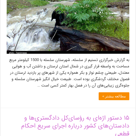
“سلسله”
دیار
سراب‌های
دلکش
و
بناهای
تاریخی
کهن
+
تصاویر
به گزارش خبرگزاری تسنیم از سلسله، شهرستان سلسله با 1500 کیلومتر مربع
مساحت به واسطه قرار گیری در شمال استان لرستان و داشتن آب و هوایی
معتدل، طبیعتی چشم نواز و بکر همواره یکی از شهرهای پر بازدید لرستان در
فصول مختلف گردشگری بوده است. طبیعت خیال انگیز شهرستان سلسله و
جلوه‌گری زیبایی‌های آن را در فصل بهار کمتر کسی است …
مطالعه بیشتر »
۱۵ دستور اژه‌ای به رؤسای‌کل دادگستری‌ها و
دادستان‌های کشور درباره اجرای سریع احکام
قطعی