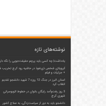
نوشته‌های تازه
یادداشت| ‌چه کسی باید پرچم حقیقت‌جویی را نگه دار
اَبَر‌ویلای شخص ذی‌نفوذ در حاشیه‌ رود کرج تخریب 
+ جزئیات و فیلم
استان البرز در جنگ 12 روزه 7 شهید دانشجو تقدیم
انقلاب کرد
3 روز رفت‌وآمد رایگان بانوان در خطوط اتوبوسرانی
شهری کرج
دانشجو باید به دور از سیاست‌زدگی، به صلاح کشور