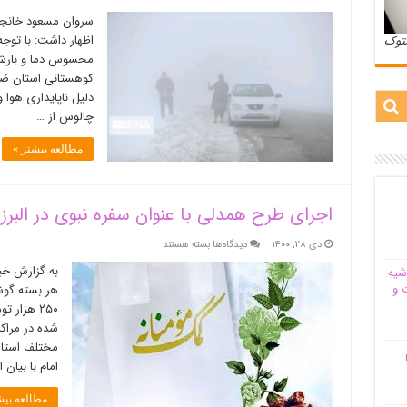
رانندگان
سروان مسعود خانجانی
از
اظهار داشت: با توج
ستوک
سفرهای
محسوس دما و بارش 
غیر
ضروری
کوهستانی استان ضر
در
دلیل ناپایداری هوا
محور
چالوس از …
کرج
–
مطالعه بیشتر »
چالوس
اجتناب
کنند
اجرای طرح همدلی با عنوان سفره نبوی در البرز
برای
دی ۲۸, ۱۴۰۰
دیدگاه‌ها
بسته هستند
اجرای
به گزارش خبر
شیه‌
طرح
 و
همدلی
۲۵۰ هزار
با
عنوان
شده در مراکز
سفره
مختلف استان 
م
نبوی
امام با بیان
در
البرز
مطالعه بیش