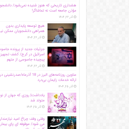
هشداری تاریخی که هنوز شنیده نمی‌شود/ دانشجو
مؤذن جامعه است نه تماشاگر!
آذر ۲۶, ۱۴۰۴
هیچ توسعه پایداری بدون
همراهی دانشجویان ممکن ن
آذر ۲۶, ۱۴۰۴
جزئیات جدید از پرونده جاس
اسرائیل در کرج/‌ کشف تجهیز
پیچیده جاسوسی از متهم
آذر ۲۶, ۱۴۰۴
عناوین روزنامه‌های البرز در ‌18 آذرماه/صدرنشینی در
ارائه خدمات زایمان بی‌درد
آذر ۲۵, ۱۴۰۴
یادداشت| روزی که جهان از نو
متولد شد
آذر ۲۵, ۱۴۰۴
وقتی وقف چراغ امید نیازمندا
می شود/ موقوفه ای پای بیمار