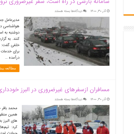
سامانه بارشی در راه است، سفر غیرضروری نرو
برای
آذر ۳۰, ۱۴۰۰
دیدگاه‌ها
بسته هستند
سامانه
مدیرعامل جمع
بارشی
هواشناسی در
در
دوشنبه به اس
راه
است،
کنند. به گزا
سفر
خلفی گفت: با
غیرضروری
برای خدمات ر
نروید
درآمده …
مطالعه بیش
مسافران ازسفرهای غیرضروری در البرز خودداری
برای
آذر ۳۰, ۱۴۰۰
دیدگاه‌ها
بسته هستند
مسافران
محمد باقر خ
ازسفرهای
همین منظور
غیرضروری
های البرز ب
در
البرز
کرد: تیم‌ها
خودداری
حوادث احتم