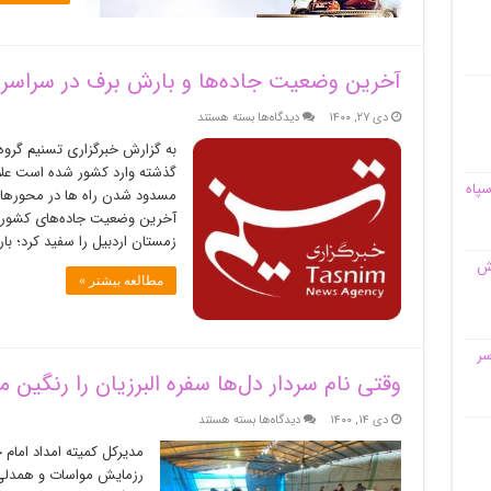
آخرین وضعیت جاده‌ها و بارش برف در سراسر 
برای
دی ۲۷, ۱۴۰۰
دیدگاه‌ها
بسته هستند
آخرین
به گزارش خبرگزاری تسنیم گروه 
وضعیت
گذشته وارد کشور شده است علاو
جاده‌ها
سپاه
مسدود شدن راه ها در محورها
و
بارش
برف
زمستان اردبیل را سفید کرد؛ ب
در
قش
سراسر
مطالعه بیشتر »
کشور
‌+
جزئیات
سر
وقتی نام سردار دل‌ها سفره البرزیان را رنگین م
برای
دی ۱۴, ۱۴۰۰
دیدگاه‌ها
بسته هستند
وقتی
مدیرکل کمیته امداد امام 
نام
رزمایش مواسات و همدلی ب
سردار