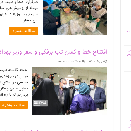
خبرگزاری صدا و سیما، مر
دل‌ها
سفره
مرحله از رزمایش‌های موا
البرزیان
را
بین اقشار …
رنگین
می‌کند
یست
مطالعه بیشتر »
وس
افتتاح خط واکسن تب برفکی و سفر وزیر بهداش
ات
برای
دی ۵, ۱۴۰۰
دیدگاه‌ها
بسته هستند
افتتاح
هفته گذشته (بیست 
خط
مهمی در حوزه‌های 
واکسن
سیاسی در استان الب
تب
برفکی
معاون علمی و فناو
و
پردازیم که با راه
سفر
وزیر
مطالعه بیشتر »
بهداشت
سر
خط
ن
اخبار
ان
البرز