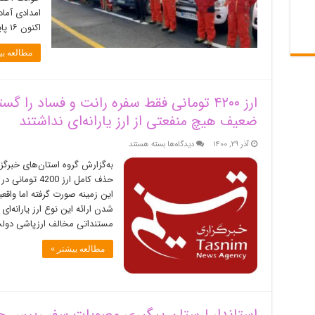
کنند
امدادی آما
اکنون ۱۶ پایگاه امداد و نجات …
مطالعه بی
ارز ۴۲۰۰ تومانی فقط سفره رانت و فساد را 
ضعیف هیچ منفعتی از ارز یارانه‌ای نداشتند
برای
آذر ۲۹, ۱۴۰۰
دیدگاه‌ها
بسته هستند
ارز
به‌گزارش گروه استان‌های خبرگز
۴۲۰۰
حذف کامل ارز 0
تومانی
این زمینه صورت گرفته اما واق
فقط
سفره
شدن ارائه این نوع ارز یارانه‌ای
رانت
مستنداتی مخالف ارزپاشی دولت 
و
فساد
مطالعه بیشتر »
را
گسترش
داد
/
اقشار
استاندار لرستان پیگیری مصوبات سفر رییس جمهو