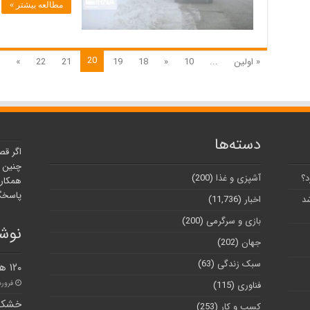
های
مطالعه بیشتر »
البرز
خودداری
کنند
20
« اولین
...
10
«
18
19
21
22
»
دسته‌ها
اگر قص
چنین ر
د؟
آشپزی و غذا
(200)
همکارا
پاسخگو
شد
اخبار
(11,736)
بازی و سرگرمی
(200)
نوشت
جهان
(202)
سبک زندگی
(63)
۱۲۰ هزار شغل باید در استان البرز ایجاد شود
فروردین ۸
فناوری
(115)
خشکسا
کسب و کار
(253)