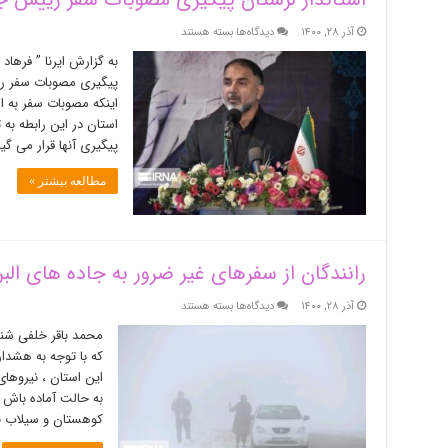
کم
درآمد
برای
آذر ۲۸, ۱۴۰۰
دیدگاه‌ها
بسته هستند
و
استاندار
به گزارش ایرنا ” فرهاد
ضعیف
لرستان
هیچ
پیگیری مصوبات سفر ری
پیگیری
منفعتی
اینکه مصوبات سفر به ا
مصوبات
از
سفر
استان در این رابطه به 
ارز
رییس
پیگیری آنها قرار می 
یارانه‌ای
جمهور
نداشتند
را
مطالعه بیشتر »
به
ادارات
ابلاغ
کرد
رانندگان از سفرهای غیر ضرور به جاده های البر
برای
آذر ۲۸, ۱۴۰۰
دیدگاه‌ها
بسته هستند
رانندگان
محمد باقر خلفی شنبه
از
که با توجه به هشدا
سفرهای
این استان ، نیروهای
غیر
ضرور
به حالت آماده باش د
به
کوهستان و سیلاب ب
جاده