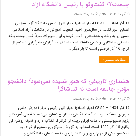
دهه‌ای!
چیست؟/ گفت‌وگو با رئیس دانشگاه آز‌اد
برای
آذر ۲۷, ۱۴۰۴
دیدگاه‌ها
بسته هستند
اصلی‌ترین
17 آذر 1404 – 08:31 اخبار استانها اخبار البرز رئیس دانشگاه آزاد اسلامی
مطالبات
استان البرز گفت: در سال‌های اخیر، کیفیت آموزش در دانشگاه آزاد اسلامی
دانشجویان
مسیر رو به رشد و هدفمندی را طی کرده و این تغییرات صرفاً کمی نبوده، بلکه
دانشگاه
آزاد
ماهیتی ساختاری و کیفی داشته است.استانها به گزارش خبرگزاری تسنیم از
البرز
کرج، 16 آذر فرصتی است تا بار دیگر …
چیست؟/
گفت‌وگو
مطالعه بیشتر »
با
رئیس
دانشگاه
هشداری تاریخی که هنوز شنیده نمی‌شود/ دانشجو
آز‌اد
مؤذن جامعه است نه تماشاگر!
برای
آذر ۲۶, ۱۴۰۴
دیدگاه‌ها
بسته هستند
هشداری
19 آذر 1404 – 08:59 اخبار استانها اخبار البرز رئیس مرکز آموزش علمی
تاریخی
کاربردی مشکات ولایت گفت: نگاهی به تاریخ نشان می‌دهد دشمنی آمریکا و
که
رژیم صهیونیستی با ملت ایران ریشه‌ای فراتر از انقلاب دارد و نمونه روشن آن
هنوز
شنیده
وقایع 16 آذر 1332 است.استانها به گزارش خبرگزاری تسنیم از کرج، روز
نمی‌شود/
دانشجو، یکی از مهم‌ترین و ریشه‌دارترین مناسبت‌های دانشگاهی و …