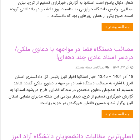
شعار، دنبال پاسخ است.استانها به گزارش خبرگزاری تسنیم از کرج، بیژن
عبدالهی، رئیس دانشگاه خوارزمی به مناسبت روز دانشجو در یادداشتی آورده
است: صبح یکی از همان روزهایی بود که دانشکده، …
مطالعه بیشتر »
مصائب دستگاه قضا در مواجهه با دعاوی ملکی/
دردسر اسناد عادی چند‌ دهه‌ای!
برای
آذر ۲۷, ۱۴۰۴
دیدگاه‌ها
بسته هستند
مصائب
18 آذر 1404 – 13:45 اخبار استانها اخبار البرز رئیس کل دادگستری استان
دستگاه
البرز با اشاره به مصائب دستگاه قضا در مواجهه با دعاوی ملکی گفت: شاهد
قضا
هستیم که همچنان دعاوی متعددی در محاکم قضایی طرح می‌شود.استانها به
در
مواجهه
گزارش خبرگزاری تسنیم از کرج، دیدار مردمی این هفته مدیران قضایی استان
با
البرز برگزار شد و حسین فاضلی هریکندی در حوزه ریاست …
دعاوی
ملکی/
مطالعه بیشتر »
دردسر
اسناد
عادی
اصلی‌ترین مطالبات دانشجویان دانشگاه آزاد البرز
چند‌