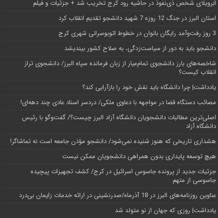
اَبَر‌ویلای شخص ذی‌نفوذ در حاشیه‌ رود کرج تخریب شد + جزئیات و فیلم
استان البرز در جنگ 12 روزه 7 شهید دانشجو تقدیم انقلاب کرد
3 روز رفت‌وآمد رایگان بانوان در خطوط اتوبوسرانی شهری کرج
دانشجو باید به دور از سیاست‌زدگی، به صلاح کشور بیندیشد
شاخصه‌های بارز دانشجوی تمام‌عیار از زبان فرمانده سپاه البرز/ دانشجوی تراز
انقلاب کیست؟
یادداشت| چرا دانشگاه باید نقش خود را بازآرایی کند؟
مصائب دستگاه قضا در مواجهه با دعاوی ملکی/ دردسر اسناد عادی چند‌ دهه‌ای!
اصلی‌ترین مطالبات دانشجویان دانشگاه آزاد البرز چیست؟/ گفت‌وگو با رئیس
دانشگاه آز‌اد
هشداری تاریخی که هنوز شنیده نمی‌شود/ دانشجو مؤذن جامعه است نه تماشاگر!
هیچ توسعه پایداری بدون همراهی دانشجویان ممکن نیست
جزئیات جدید از پرونده جاسوس اسرائیل در کرج/‌ کشف تجهیزات پیچیده
جاسوسی از متهم
عناوین روزنامه‌های البرز در ‌18 آذرماه/صدرنشینی در ارائه خدمات زایمان بی‌درد
یادداشت| روزی که جهان از نو متولد شد