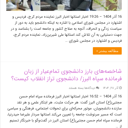
16 آذر 1404 – 19:26 اخبار استانها اخبار البرز نماینده مردم کرج، فردیس و
اشتهارد در مجلس شورای اسلامی با اشاره به اینکه دانشجو باید به دور از
سیاست زدگی و انحراف، آنچه به صلاح کشور و جامعه است را بشناسد و در
جهت دستیابی به آن تلاش کند.استانها علی شیرین‌زاد، نماینده مردم کرج،
فردیس و اشتهارد در مجلس شورای …
مطالعه بیشتر »
شاخصه‌های بارز دانشجوی تمام‌عیار از زبان
فرمانده سپاه البرز/ دانشجوی تراز انقلاب کیست؟
برای
آذر ۲۸, ۱۴۰۴
دیدگاه‌ها
بسته هستند
شاخصه‌های
16 آذر 1404 – 16:52 اخبار استانها اخبار البرز فرمانده سپاه امام حسن
بارز
مجتبی(ع) استان البرز گفت: هر حرکت مثبت، هر ابتکار علمی و هر نقد
دانشجوی
سازنده دانشجویان، موتور محرکه‌ای برای تحولات اجتماعی، فرهنگی و سیاسی
تمام‌عیار
از
است که مسیر سرنوشت جامعه را تعیین می‌کند.استانها سردار علیرضا حیدرنیا،
زبان
فرمانده سپاه امام حسن مجتبی(ع) استان البرز در گفت‌وگو با خبرنگار تسنیم
فرمانده
از …