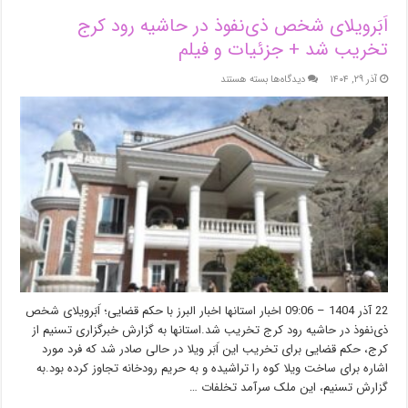
اَبَر‌ویلای شخص ذی‌نفوذ در حاشیه‌ رود کرج
تخریب شد + جزئیات و فیلم
برای
آذر ۲۹, ۱۴۰۴
دیدگاه‌ها
بسته هستند
اَبَر‌ویلای
شخص
ذی‌نفوذ
در
حاشیه‌
رود
کرج
تخریب
شد
+
جزئیات
و
فیلم
22 آذر 1404 – 09:06 اخبار استانها اخبار البرز با حکم قضایی؛ اَبَر‌ویلای شخص
ذی‌نفوذ در حاشیه‌ رود کرج تخریب شد.استانها به گزارش خبرگزاری تسنیم از
کرج، حکم قضایی برای تخریب این اَبَر ویلا در حالی صادر شد که فرد مورد
اشاره برای ساخت ویلا کوه را تراشیده و به حریم رودخانه تجاوز کرده بود.به
گزارش تسنیم، این ملک سرآمد تخلفات …