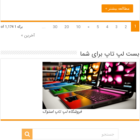
دانشجو
مؤذن
مطالعه بیشتر »
جامعه
است
نه
1
...
30
20
10
»
5
4
3
2
برگه 1 of 1,174
تماشاگر!
آخرین »
بست لپ تاپ برای شما
فروشگاه لپ تاپ استوک