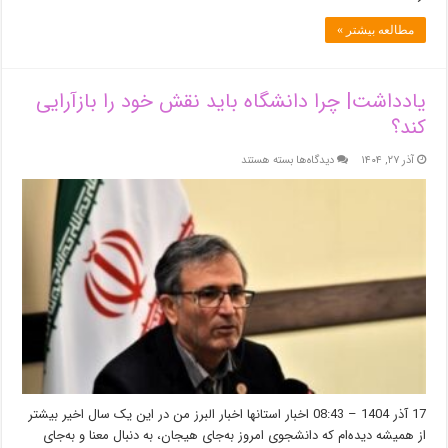
سپاه
البرز/
مطالعه بیشتر »
دانشجوی
تراز
انقلاب
کیست؟
یادداشت| چرا دانشگاه باید نقش خود را بازآرایی
کند؟
برای
آذر ۲۷, ۱۴۰۴
دیدگاه‌ها
بسته هستند
یادداشت|
چرا
دانشگاه
باید
نقش
خود
را
بازآرایی
کند؟
17 آذر 1404 – 08:43 اخبار استانها اخبار البرز من در این یک سال اخیر بیشتر
از همیشه دیده‌ام که دانشجوی امروز به‌جای هیجان، به دنبال معنا و به‌جای