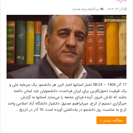
برای
آذر ۲۹, ۱۴۰۴
دیدگاه‌ها
بسته هستند
یادداشت|
‌چه
کسی
باید
پرچم
حقیقت‌جویی
را
نگه
دارد؟
17 آذر 1404 – 08:24 اخبار استانها اخبار البرز هر دانشجو، یک سرمایه ملی و
یک ظرفیت تحول‌آفرین برای ایران فرداست؛ دانشجویان باید ایمان داشته
باشند که تلاش امروز، آینده فردای جامعه را می‌سازد.استانها به گزارش
خبرگزاری تسنیم از کرج، میرابراهیم صدیق، دانشیار دانشگاه آزاد اسلامی واحد
کرج به مناسبت روز دانشجو در یادداشتی آورده است: 16 آذر در تاریخ …
مطالعه بیشتر »