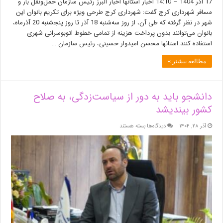
17 آذر 1404 – 14:10 اخبار استانها اخبار البرز رئیس سازمان حمل‌ونقل بار و
روز
مسافر شهرداری کرج گفت: شهرداری کرج طرحی ویژه برای تکریم بانوان این
رفت‌وآمد
شهر در نظر گرفته که طی آن، از روز سه‌شنبه 18 آذر تا روز پنجشنبه 20 آذرماه،
رایگان
بانوان
بانوان می‌توانند بدون پرداخت هزینه از تمامی خطوط اتوبوسرانی شهری
در
استفاده کنند.استانها محسن امیدوار حسینی، رئیس سازمان …
خطوط
اتوبوسرانی
مطالعه بیشتر »
شهری
کرج
دانشجو باید به دور از سیاست‌زدگی، به صلاح
کشور بیندیشد
برای
آذر ۲۸, ۱۴۰۴
دیدگاه‌ها
بسته هستند
دانشجو
باید
به
دور
از
سیاست‌زدگی،
به
صلاح
کشور
بیندیشد