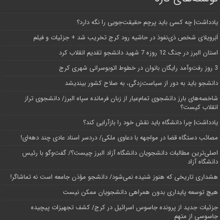
یادداشت| ‌چه کسی باید پرچم حقیقت‌جویی را نگه دارد؟
اَبَر‌ویلای شخص ذی‌نفوذ در حاشیه‌ رود کرج تخریب شد + جزئیات و فیلم
استان البرز در جنگ 12 روزه 7 شهید دانشجو تقدیم انقلاب کرد
3 روز رفت‌وآمد رایگان بانوان در خطوط اتوبوسرانی شهری کرج
دانشجو باید به دور از سیاست‌زدگی، به صلاح کشور بیندیشد
شاخصه‌های بارز دانشجوی تمام‌عیار از زبان فرمانده سپاه البرز/ دانشجوی تراز
انقلاب کیست؟
یادداشت| چرا دانشگاه باید نقش خود را بازآرایی کند؟
مصائب دستگاه قضا در مواجهه با دعاوی ملکی/ دردسر اسناد عادی چند‌ دهه‌ای!
اصلی‌ترین مطالبات دانشجویان دانشگاه آزاد البرز چیست؟/ گفت‌وگو با رئیس
دانشگاه آز‌اد
هشداری تاریخی که هنوز شنیده نمی‌شود/ دانشجو مؤذن جامعه است نه تماشاگر!
هیچ توسعه پایداری بدون همراهی دانشجویان ممکن نیست
جزئیات جدید از پرونده جاسوس اسرائیل در کرج/‌ کشف تجهیزات پیچیده
جاسوسی از متهم