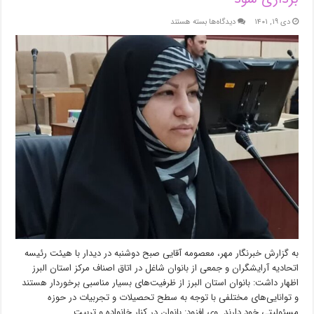
برای
دی ۱۹, ۱۴۰۱
دیدگاه‌ها
بسته هستند
ظرفیت
بانوان
در
تصمیم
گیری‌های
کارشناسی
بهره
برداری
شود
به گزارش خبرنگار مهر، معصومه آقایی صبح دوشنبه در دیدار با هیئت رئیسه
اتحادیه آرایشگران و جمعی از بانوان شاغل در اتاق اصناف مرکز استان البرز
اظهار داشت: بانوان استان البرز از ظرفیت‌های بسیار مناسبی برخوردار هستند
و توانایی‌های مختلفی با توجه به سطح تحصیلات و تجربیات در حوزه
مسئولیتی خود دارند. وی افزود: بانوان در کنار خانواده و تربیت …