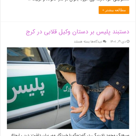
مطالعه بیشتر »
دستبند پلیس بر دستان وکیل قلابی در کرج
برای
دی ۱۹, ۱۴۰۱
دیدگاه‌ها
بسته هستند
دستبند
پلیس
بر
دستان
وکیل
قلابی
در
کرج
سرهنگ محمد نادربیگی در گفت‌وگو با خبرنگار مهر بیان داشت: درپی ارجاع