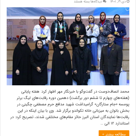
برای
دی ۱۹, ۱۴۰۱
دیدگاه‌ها
بسته هستند
۳
البرزی
عناوین
قهرمانی
لیگ
برتر
پومسه
بانوان
را
کسب
کردند
محمد انصاف‌دوست در گفت‌وگو با خبرنگار مهر اظهار کرد: هفته پایانی
(هفته‌های چهارم تا ششم دور برگشت) دهمین دوره رقابت‌های لیگ برتر
پومسه «جام ستارگان» گرامیداشت شهید مدافع حرم مصطفی چگینی در
بخش بانوان به میزبانی خانه تکواندو برگزار شد. وی با بیان اینکه در این
رقابت‌ها نمایندگان استان البرز حائز مقام‌های مختلفی شدند، تصریح کرد: در
استاندارد ۱۲ الی …
مطالعه بیشتر »