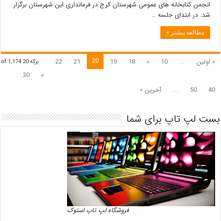
انجمن کتابخانه های عمومی شهرستان کرج در فرمانداری این شهرستان برگزار
شد. در ابتدای جلسه …
مطالعه بیشتر »
20
« اولین
...
10
«
18
19
21
22
برگه 20 of 1,174
30
»
40
50
...
آخرین »
بست لپ تاپ برای شما
فروشگاه لپ تاپ استوک