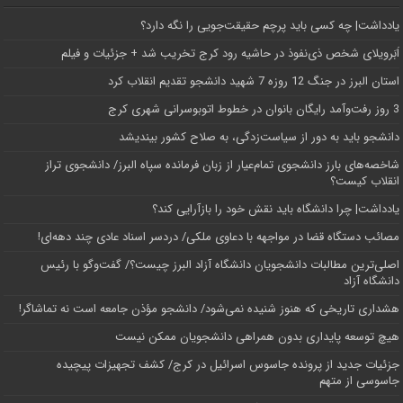
یادداشت| ‌چه کسی باید پرچم حقیقت‌جویی را نگه دارد؟
اَبَر‌ویلای شخص ذی‌نفوذ در حاشیه‌ رود کرج تخریب شد + جزئیات و فیلم
استان البرز در جنگ 12 روزه 7 شهید دانشجو تقدیم انقلاب کرد
3 روز رفت‌وآمد رایگان بانوان در خطوط اتوبوسرانی شهری کرج
دانشجو باید به دور از سیاست‌زدگی، به صلاح کشور بیندیشد
شاخصه‌های بارز دانشجوی تمام‌عیار از زبان فرمانده سپاه البرز/ دانشجوی تراز
انقلاب کیست؟
یادداشت| چرا دانشگاه باید نقش خود را بازآرایی کند؟
مصائب دستگاه قضا در مواجهه با دعاوی ملکی/ دردسر اسناد عادی چند‌ دهه‌ای!
اصلی‌ترین مطالبات دانشجویان دانشگاه آزاد البرز چیست؟/ گفت‌وگو با رئیس
دانشگاه آز‌اد
هشداری تاریخی که هنوز شنیده نمی‌شود/ دانشجو مؤذن جامعه است نه تماشاگر!
هیچ توسعه پایداری بدون همراهی دانشجویان ممکن نیست
جزئیات جدید از پرونده جاسوس اسرائیل در کرج/‌ کشف تجهیزات پیچیده
جاسوسی از متهم