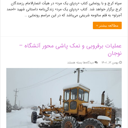
سپاه کرج و با رونمایی کتاب «ردپای یک مرد» در هیأت انصارالامام رزمندگان
کرج برگزار خواهد شد. کتاب «ردپای یک مرد» زندگی‌نامه داستانی شهید «احمد
آجرلو» به قلم سالومه شریفی می‌باشد که در این مراسم رونمایی …
مطالعه بیشتر »
عملیات برفروبی و نمک پاشی محور آتشگاه –
نوجان
برای
بهمن ۱۲, ۱۴۰۱
دیدگاه‌ها
بسته هستند
عملیات
برفروبی
و
نمک
پاشی
محور
آتشگاه
–
نوجان