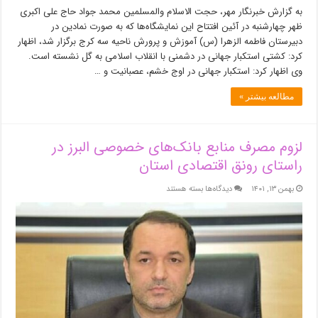
به گزارش خبرنگار مهر، حجت الاسلام والمسلمین محمد جواد حاج علی اکبری
ظهر چهارشنبه در آئین افتتاح این نمایشگاه‌ها که به صورت نمادین در
دبیرستان فاطمه الزهرا (س) آموزش و پرورش ناحیه سه کرج برگزار شد، اظهار
کرد: کشتی استکبار جهانی در دشمنی با انقلاب اسلامی به گل نشسته است.
وی اظهار کرد: استکبار جهانی در اوج خشم، عصبانیت و …
مطالعه بیشتر »
لزوم مصرف منابع بانک‌های خصوصی البرز در
راستای رونق اقتصادی استان
برای
بهمن ۱۳, ۱۴۰۱
دیدگاه‌ها
بسته هستند
لزوم
مصرف
منابع
بانک‌های
خصوصی
البرز
در
راستای
رونق
اقتصادی