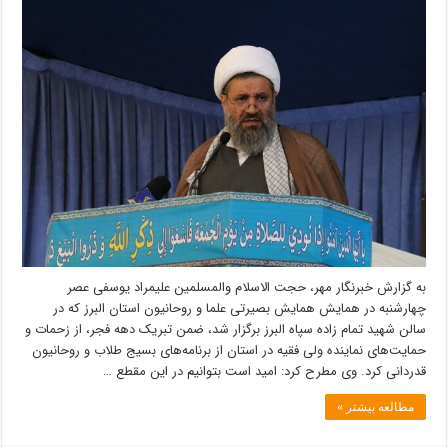
متوجه
نقش
مهم
روحانیون
به
عنوان
سربازان
ولایت
شده
است
به گزارش خبرنگار مهر، حجت الاسلام والمسلمین علیمراد یوسفی عصر
چهارشنبه در همایش همایش بصیرتی علما و روحانیون استان البرز که در
سالن شهید تمام زاده سپاه البرز برگزار شد، ضمن تبریک دهه فجر، از زحمات و
حمایت‌های نماینده ولی فقیه در استان از برنامه‌های بسیج طلاب و روحانیون
قدردانی کرد. وی مطرح کرد: امید است بتوانیم در این مقطع …
مطالعه بیشتر »