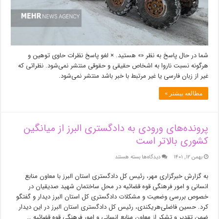
شما در حال پاسخ به نظر «» هستید. × لغو پاسخ نظرات حاوی توهین و
هرگونه نسبت ناروا به اشخاص حقیقی و حقوقی منتشر نمی‌شود. نظراتی که
غیر از زبان فارسی یا غیر مرتبط با خبر باشد منتشر نمی‌شود.
مطالعه بیشتر »
پرونده‌های ورودی به دادگستری البرز از میانگین
کشوری بالاتر است
برای
بهمن ۱۲, ۱۴۰۱
دیدگاه‌ها
بسته هستند
پرونده‌های
ورودی
به گزارش خبرگزاری مهر، رئیس کل دادگستری استان البرز با معاون منابع
به
انسانی و امور فرهنگی قوه قضائیه در محل ساختمان شهید صدیقیان در
دادگستری
خصوص بررسی وضعیت و مشکلات دادگستری کل استان البرز دیدار و گفتگو
البرز
کرد. حسین فاضلی‌هریکندی، رئیس کل دادگستری استان البرز در این دیدار
از
ضمن تقدیر و تشکر از معاون منابع انسانی و امور فرهنگی قوه قضائیه …
میانگین