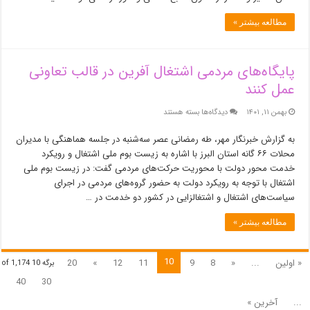
کشوری
مطالعه بیشتر »
بالاتر
است
پایگاه‌های مردمی اشتغال آفرین در قالب تعاونی
عمل کنند
برای
بهمن ۱۱, ۱۴۰۱
دیدگاه‌ها
بسته هستند
پایگاه‌های
مردمی
به گزارش خبرنگار مهر، طه رمضانی عصر سه‌شنبه در جلسه هماهنگی با مدیران
اشتغال
محلات ۶۶ گانه استان البرز با اشاره به زیست بوم ملی اشتغال و رویکرد
آفرین
خدمت محور دولت با محوریت حرکت‌های مردمی گفت: در زیست بوم ملی
در
اشتغال با توجه به رویکرد دولت به حضور گروه‌های مردمی در اجرای
قالب
سیاست‌های اشتغال و اشتغالزایی در کشور دو خدمت در …
تعاونی
عمل
مطالعه بیشتر »
کنند
10
« اولین
...
«
8
9
11
12
»
20
برگه 10 of 1,174
40
30
...
آخرین »