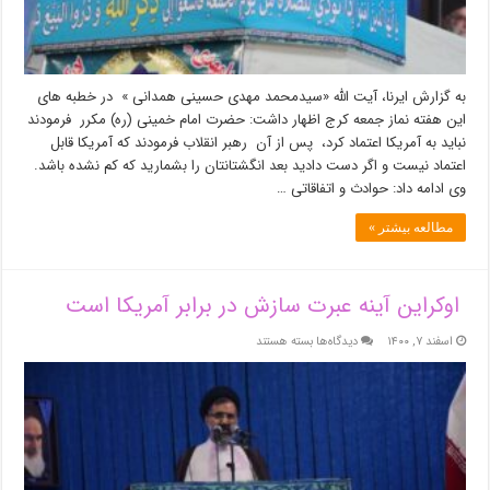
به گزارش ایرنا، آیت الله «سیدمحمد مهدی حسینی همدانی » در خطبه های
این هفته نماز جمعه کرج اظهار داشت: حضرت امام خمینی (ره) مکرر فرمودند
نباید به آمریکا اعتماد کرد، پس از آن رهبر انقلاب فرمودند که آمریکا قابل
اعتماد نیست و اگر دست دادید بعد انگشتانتان را بشمارید که کم نشده باشد.
وی ادامه داد: حوادث و اتفاقاتی …
مطالعه بیشتر »
اوکراین آینه عبرت سازش در برابر آمریکا است
برای
اسفند ۷, ۱۴۰۰
دیدگاه‌ها
بسته هستند
اوکراین
آینه
عبرت
سازش
در
برابر
آمریکا