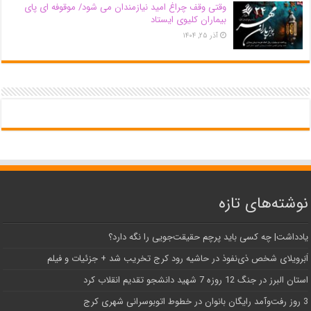
وقتی وقف چراغ امید نیازمندان می شود/ موقوفه ای پای
بیماران کلیوی ایستاد
آذر ۲۵, ۱۴۰۴
نوشته‌های تازه
یادداشت| ‌چه کسی باید پرچم حقیقت‌جویی را نگه دارد؟
اَبَر‌ویلای شخص ذی‌نفوذ در حاشیه‌ رود کرج تخریب شد + جزئیات و فیلم
استان البرز در جنگ 12 روزه 7 شهید دانشجو تقدیم انقلاب کرد
3 روز رفت‌وآمد رایگان بانوان در خطوط اتوبوسرانی شهری کرج