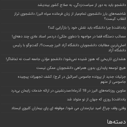
دانشجو باید به دور از سیاست‌زدگی، به صلاح کشور بیندیشد
شاخصه‌های بارز دانشجوی تمام‌عیار از زبان فرمانده سپاه البرز/ دانشجوی تراز
انقلاب کیست؟
یادداشت| چرا دانشگاه باید نقش خود را بازآرایی کند؟
مصائب دستگاه قضا در مواجهه با دعاوی ملکی/ دردسر اسناد عادی چند‌ دهه‌ای!
اصلی‌ترین مطالبات دانشجویان دانشگاه آزاد البرز چیست؟/ گفت‌وگو با رئیس
دانشگاه آز‌اد
هشداری تاریخی که هنوز شنیده نمی‌شود/ دانشجو مؤذن جامعه است نه تماشاگر!
هیچ توسعه پایداری بدون همراهی دانشجویان ممکن نیست
جزئیات جدید از پرونده جاسوس اسرائیل در کرج/‌ کشف تجهیزات پیچیده
جاسوسی از متهم
عناوین روزنامه‌های البرز در ‌18 آذرماه/صدرنشینی در ارائه خدمات زایمان بی‌درد
یادداشت| روزی که جهان از نو متولد شد
وقتی وقف چراغ امید نیازمندان می شود/ موقوفه ای پای بیماران کلیوی ایستاد
دسته‌ها