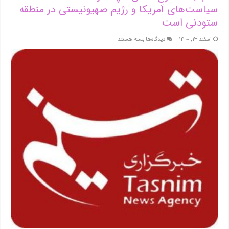
سیاست‌های آمریکا و رژیم صهیونیستی در منطقه
ستودنی است
برای
اسفند ۱۳, ۱۴۰۰
دیدگاه‌ها
بسته هستند
امام
جمعه
کرج:
نقش
سپاه
در
شکست
سیاست‌های
آمریکا
و
رژیم
صهیونیستی
در
منطقه
ستودنی
است