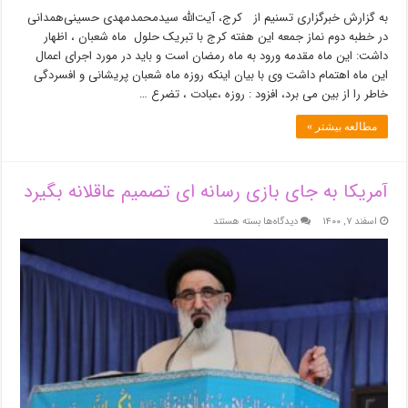
به گزارش خبرگزاری تسنیم از کرج، آیت‌الله سیدمحمدمهدی حسینی‌همدانی
در خطبه دوم نماز جمعه این هفته کرج با تبریک حلول ماه شعبان ، اظهار
داشت: این ماه مقدمه ورود به ماه رمضان است و باید در مورد اجرای اعمال
این ماه اهتمام داشت وی با بیان اینکه روزه ماه شعبان پریشانی و افسردگی
خاطر را از بین می برد، افزود : روزه ،عبادت ، تضرع …
مطالعه بیشتر »
آمریکا به جای بازی رسانه ای تصمیم عاقلانه بگیرد
برای
اسفند ۷, ۱۴۰۰
دیدگاه‌ها
بسته هستند
آمریکا
به
جای
بازی
رسانه
ای
تصمیم
عاقلانه
بگیرد