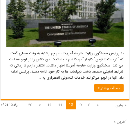
لهستان
و
شهر
لویو
اوکراین
در
تردد
هستند
ند پرایس سخنگوی وزارت خارجه آمریکا عصر چهارشنبه به وقت محلی گفت
که “کریستینا کوین” کاردار آمریکا تیم دیپلماتیک این کشور را در لویو هدایت
می کند. سخنگوی وزارت خارجه آمریکا اظهار داشت: انتظار داریم تا زمانی که
شرایط امنیتی مساعد باشد، دیپلمات ها به کار خود ادامه دهند. پرایس ادامه
داد: آنها در لویو می‌توانند خدمات کنسولی اضطراری به …
مطالعه بیشتر »
10
« اولین
...
«
8
9
11
12
»
20
برگه 10 of 21
...
آخرین »