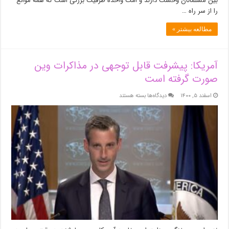
بین مسلمانان وحشت دارند و امت واحده ظرفیت بزرگی است که همه موانع
را از سر راه …
مطالعه بیشتر »
آمریکا: پیشرفت قابل توجهی در مذاکرات وین
صورت گرفته است
برای
اسفند ۵, ۱۴۰۰
دیدگاه‌ها
بسته هستند
آمریکا:
پیشرفت
قابل
توجهی
در
مذاکرات
وین
صورت
گرفته
است