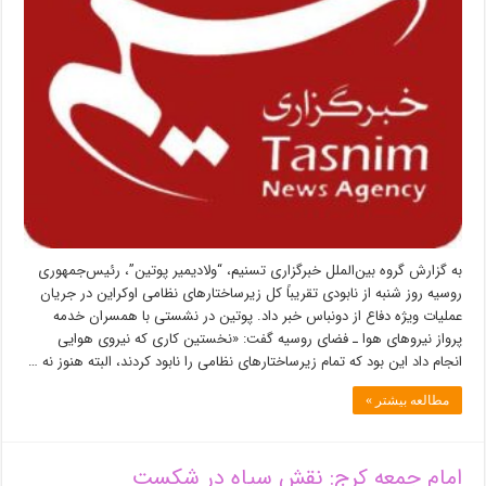
حادثه
نیروگاه
هسته‌ای
است/
بلینکن:
نظامیان
آمریکایی
در
خاک
اوکراین
مستقر
نخواهند
شد
به گزارش گروه بین‌الملل خبرگزاری تسنیم، “ولادیمیر پوتین”، رئیس‌جمهوری
روسیه روز شنبه از نابودی تقریباً کل زیرساختارهای نظامی اوکراین در جریان
عملیات ویژه دفاع از دونباس خبر داد. پوتین در نشستی با همسران خدمه
پرواز نیروهای هوا ـ فضای روسیه گفت: «نخستین کاری که نیروی هوایی
انجام داد این بود که تمام زیرساختارهای نظامی را نابود کردند، البته هنوز نه …
مطالعه بیشتر »
امام جمعه کرج: نقش سپاه در شکست