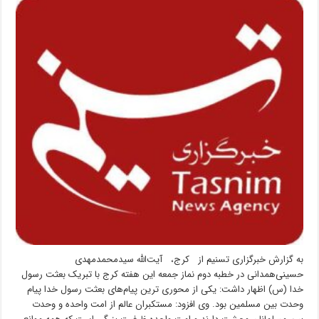
جمعه
کرج:
مردم
با
این
قیمت‌های
بازار
توان
خرید
ندارند/
مذاکره
با
آمریکا
گرهی
باز
نمی‌کند
به گزارش خبرگزاری تسنیم از کرج، آیت‌الله سیدمحمدمهدی
حسینی‌همدانی در خطبه دوم نماز جمعه این هفته کرج با تبریک بعثت رسول
خدا (س) اظهار داشت: یکی از محوری ترین پیام‌های بعثت رسول خدا پیام
وحدت بین مسلمین بود. وی افزود: مستکبران عالم از امت واحده و وحدت