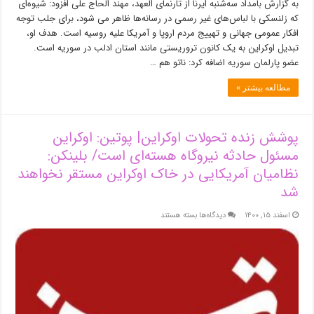
به گزارش بامداد سه‌شنبه ایرنا از تارنمای العهد، مهند الحاج علی افزود: شیوه‌ای
که زلنسکی با لباس‌های غیر رسمی در رسانه‌ها ظاهر می شود، برای جلب توجه
افکار عمومی جهانی و تهییج مردم اروپا و آمریکا علیه روسیه است. هدف او،
تبدیل اوکراین به یک کانون تروریستی مانند استان ادلب در سوریه است.
عضو پارلمان سوریه اضافه کرد: ناتو هم …
مطالعه بیشتر »
پوشش زنده تحولات اوکراین| پوتین: اوکراین
مسئول حادثه نیروگاه هسته‌ای است/ بلینکن:
نظامیان آمریکایی در خاک اوکراین مستقر نخواهند
شد
برای
اسفند ۱۵, ۱۴۰۰
دیدگاه‌ها
بسته هستند
پوشش
زنده
تحولات
اوکراین|
پوتین:
اوکراین
مسئول