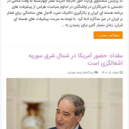
ند پرایس سخنگوی وزارت امور خارجه آمریکا عصر چهارشنبه به وقت محلی در
نشستی با خبرنگاران در واشنگتن در تداوم سیاست هراس از پیشرفت های
برنامه هسته ای ایران و بکارگیری تاکتیک ضرب الاجل های ساختگی برای فشار
بر ایران در میز مذاکره ادعا کرد با توجه به سرعت پیشرفت های هسته ای
ایران، زمان بسیار کمی برای رسیدن به …
مطالعه بیشتر »
مقداد: حضور آمریکا در شمال شرق سوریه
اشغالگری است
برای
اسفند ۵, ۱۴۰۰
دیدگاه‌ها
بسته هستند
مقداد:
حضور
آمریکا
در
شمال
شرق
سوریه
اشغالگری
است