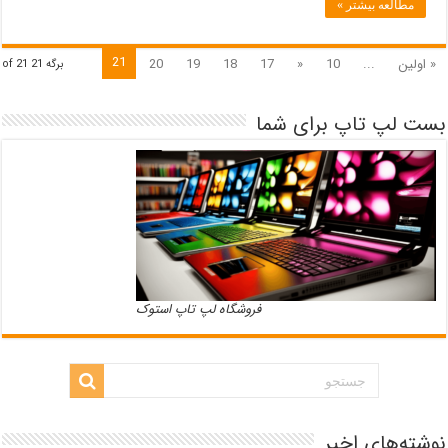
مطالعه بیشتر »
نقش
بر
آب
کرد
21
« اولین
...
10
«
17
18
19
20
برگه 21 of 21
بست لپ تاپ برای شما
فروشگاه لپ تاپ استوک
نوشته‌های اخیر