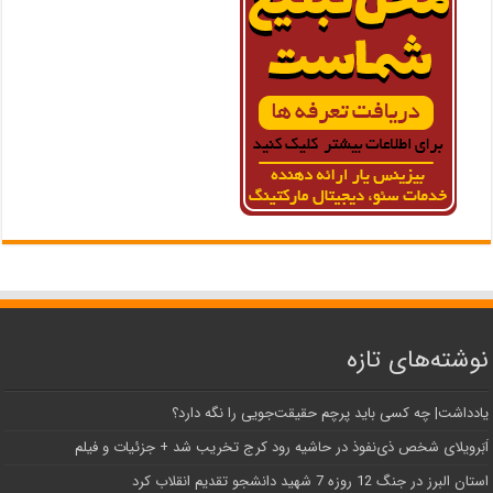
نوشته‌های تازه
یادداشت| ‌چه کسی باید پرچم حقیقت‌جویی را نگه دارد؟
اَبَر‌ویلای شخص ذی‌نفوذ در حاشیه‌ رود کرج تخریب شد + جزئیات و فیلم
استان البرز در جنگ 12 روزه 7 شهید دانشجو تقدیم انقلاب کرد