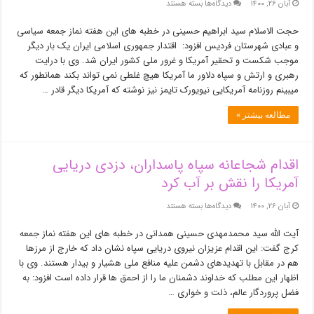
برای
آبان ۲۶, ۱۴۰۰
دیدگاه‌ها
بسته هستند
سپاه
در
حجت الاسلام سید ابراهیم حسینی در خطبه های این هفته نماز جمعه سیاسی
برابر
و عبادی شهرستان فردیس افزود: اقتدار جمهوری اسلامی ایران یک بار دیگر
دزدی
موجب شکست و تحقیر آمریکا و غرور ملی کشور ایران شد. وی با درایت
آمریکا
رهبری و ارتش و سپاه دلاور ما آمریکا هیچ غلطی نمی تواند بکند همانطور که
با
میبینم روزنامه آمریکایی نیویورک تایمز نیز نوشته که آمریکا دیگر قادر …
اقتدار
مقابله
مطالعه بیشتر »
کرد
اقدام شجاعانه سپاه پاسداران، دزدی دریایی
آمریکا را نقش بر آب کرد
برای
آبان ۲۶, ۱۴۰۰
دیدگاه‌ها
بسته هستند
اقدام
شجاعانه
آیت الله سید محمدمهدی حسینی همدانی در خطبه های این هفته نماز جمعه
سپاه
کرج گفت: این اقدام عزیزان نیروی دریایی سپاه نشان داد که خارج از مرزها
پاسداران،
هم در مقابل با تهدیدهای دشمن علیه منافع ملی هشیار و بیدار هستند. وی با
دزدی
اظهار این مطلب که خداوند دشمنان ما را از احمق ها قرار داده است افزود: به
دریایی
فضل پروردگار عالم، ذلت و خواری …
آمریکا
را