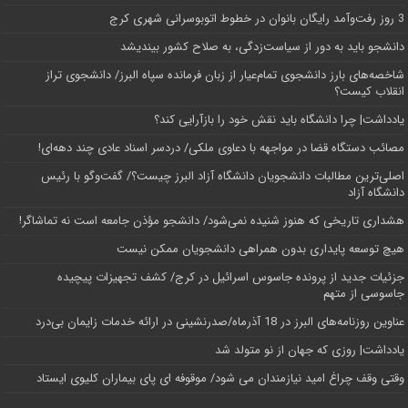
3 روز رفت‌وآمد رایگان بانوان در خطوط اتوبوسرانی شهری کرج
دانشجو باید به دور از سیاست‌زدگی، به صلاح کشور بیندیشد
شاخصه‌های بارز دانشجوی تمام‌عیار از زبان فرمانده سپاه البرز/ دانشجوی تراز
انقلاب کیست؟
یادداشت| چرا دانشگاه باید نقش خود را بازآرایی کند؟
مصائب دستگاه قضا در مواجهه با دعاوی ملکی/ دردسر اسناد عادی چند‌ دهه‌ای!
اصلی‌ترین مطالبات دانشجویان دانشگاه آزاد البرز چیست؟/ گفت‌وگو با رئیس
دانشگاه آز‌اد
هشداری تاریخی که هنوز شنیده نمی‌شود/ دانشجو مؤذن جامعه است نه تماشاگر!
هیچ توسعه پایداری بدون همراهی دانشجویان ممکن نیست
جزئیات جدید از پرونده جاسوس اسرائیل در کرج/‌ کشف تجهیزات پیچیده
جاسوسی از متهم
عناوین روزنامه‌های البرز در ‌18 آذرماه/صدرنشینی در ارائه خدمات زایمان بی‌درد
یادداشت| روزی که جهان از نو متولد شد
وقتی وقف چراغ امید نیازمندان می شود/ موقوفه ای پای بیماران کلیوی ایستاد