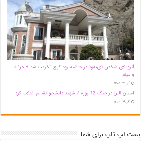
اَبَر‌ویلای شخص ذی‌نفوذ در حاشیه‌ رود کرج تخریب شد + جزئیات
و فیلم
آذر ۲۹, ۱۴۰۴
استان البرز در جنگ 12 روزه 7 شهید دانشجو تقدیم انقلاب کرد
آذر ۲۹, ۱۴۰۴
بست لپ تاپ برای شما