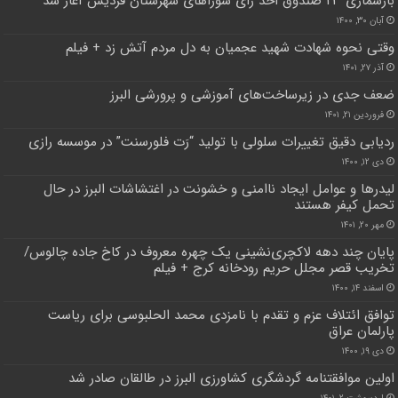
بازشماری ۲۳ صندوق اخذ رای شوراهای شهرستان فردیس آغاز شد
آبان ۳۰, ۱۴۰۰
وقتی نحوه شهادت شهید عجمیان به دل مردم آتش زد + فیلم
آذر ۲۷, ۱۴۰۱
ضعف جدی در زیرساخت‌های آموزشی و پرورشی البرز
فروردین ۲۱, ۱۴۰۱
ردیابی دقیق تغییرات سلولی با تولید “رَت فلورسنت” در موسسه رازی
دی ۱۲, ۱۴۰۰
لیدرها و عوامل ایجاد ناامنی و خشونت در اغتشاشات البرز در حال
تحمل کیفر هستند
مهر ۲۰, ۱۴۰۱
پایان چند دهه لاکچری‌نشینی یک چهره معروف در کاخ جاده چالوس/‌
تخریب قصر مجلل ‌حریم رودخانه کرج +‌ فیلم
اسفند ۱۴, ۱۴۰۰
توافق ائتلاف عزم و تقدم با نامزدی محمد الحلبوسی برای ریاست
پارلمان عراق
دی ۱۹, ۱۴۰۰
اولین موافقتنامه گردشگری کشاورزی البرز در طالقان صادر شد
اردیبهشت ۲, ۱۴۰۱