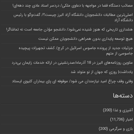
مصائب دستگاه قضا در مواجهه با دعاوی ملکی/ دردسر اسناد عادی چند‌ دهه‌ای!
اصلی‌ترین مطالبات دانشجویان دانشگاه آزاد البرز چیست؟/ گفت‌وگو با رئیس
دانشگاه آز‌اد
هشداری تاریخی که هنوز شنیده نمی‌شود/ دانشجو مؤذن جامعه است نه تماشاگر!
هیچ توسعه پایداری بدون همراهی دانشجویان ممکن نیست
جزئیات جدید از پرونده جاسوس اسرائیل در کرج/‌ کشف تجهیزات پیچیده
جاسوسی از متهم
عناوین روزنامه‌های البرز در ‌18 آذرماه/صدرنشینی در ارائه خدمات زایمان بی‌درد
یادداشت| روزی که جهان از نو متولد شد
وقتی وقف چراغ امید نیازمندان می شود/ موقوفه ای پای بیماران کلیوی ایستاد
دسته‌ها
آشپزی و غذا
(200)
اخبار
(11,736)
بازی و سرگرمی
(200)