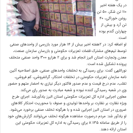
در یک هفته اخیر
۱۱۰ تن شکر، ۵۰ تن
روغن خوراکی، ۴۰
تن آرد و بیش از
چهارتن گندم بوده
است.
او اضافه کرد: در ۲هفته اخیر بیش از ۱۴ هزار مورد بازرسی از واحد‌های صنفی
توسط تیم‌های مشترک قضات تعزیرات حکومتی و بازرسان سازمان صنعت،
معدن وتجارت استان البرز انجام شد و برای ۲ هزارو ۳۰۰ واحد صنفی متخلف
پرونده تشکیل شده است.
نوراللهی گفت: برای رسیدگی به تخلفات واحد‌های صنفی، طبق اصلاحیه آئین
نامه سازمان تعزیرات حکومتی در تخلفات احتکار، گرانفروشی، کم فروشی،
تقلب، عدم درج قیمت و عدم صدور فاکتور دیگر نیازی به احضار متهم و حضور
وی در شعبه رسیدگی کننده نبوده و شعبه مبادرت به صدور رای می‌کند.
معاون اجرایی اداره کل تعزیرات حکومتی استان البرز یادآورشد: اجرای طرح
ویژه نظارت بر نظارت بر واحد‌ها تولیدی و صنوف با محوریت احتکار کالا‌های
ضروری در استان البرز اجرایی شده و با هرگونه تخلف صنفی برخورد می‌شود.
او یادآور شد: مردم درصورت مشاهده هرگونه تخلف می‌توانند گزارش‌های خود
را از طریق سامانه ۱۳۵.ir برای رسیدگی به اداره کل تعزیرات حکومتی این
استان ارائه دهند.