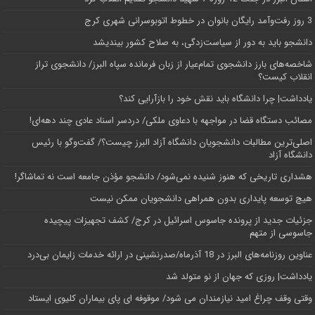
3 روز رفت‌وآمد رایگان بانوان در خطوط اتوبوسرانی شهری کرج
دانشجو باید به دور از سیاست‌زدگی، به صلاح کشور بیندیشد
شاخصه‌های بارز دانشجوی تمام‌عیار از زبان فرمانده سپاه البرز/ دانشجوی تراز
انقلاب کیست؟
یادداشت| چرا دانشگاه باید نقش خود را بازآرایی کند؟
مصائب دستگاه قضا در مواجهه با دعاوی ملکی/ دردسر اسناد عادی چند‌ دهه‌ای!
اصلی‌ترین مطالبات دانشجویان دانشگاه آزاد البرز چیست؟/ گفت‌وگو با رئیس
دانشگاه آز‌اد
هشداری تاریخی که هنوز شنیده نمی‌شود/ دانشجو مؤذن جامعه است نه تماشاگر!
هیچ توسعه پایداری بدون همراهی دانشجویان ممکن نیست
جزئیات جدید از پرونده جاسوس اسرائیل در کرج/‌ کشف تجهیزات پیچیده
جاسوسی از متهم
عناوین روزنامه‌های البرز در ‌18 آذرماه/صدرنشینی در ارائه خدمات زایمان بی‌درد
یادداشت| روزی که جهان از نو متولد شد
وقتی وقف چراغ امید نیازمندان می شود/ موقوفه ای پای بیماران کلیوی ایستاد