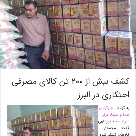
کشف بیش از ۲۰۰ تن کالای مصرفی
احتکاری در البرز
به گزارش
خبرگزاری
صدا و سیما، مرکز
البرز
؛ سعید نوراللهی
گفت: از مجموع
کالا‌های کشف شده