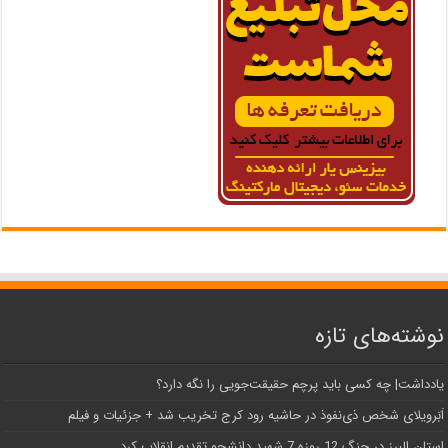
نوشته‌های تازه
یادداشت| ‌چه کسی باید پرچم حقیقت‌جویی را نگه دارد؟
اَبَر‌ویلای شخص ذی‌نفوذ در حاشیه‌ رود کرج تخریب شد + جزئیات و فیلم
استان البرز در جنگ 12 روزه 7 شهید دانشجو تقدیم انقلاب کرد