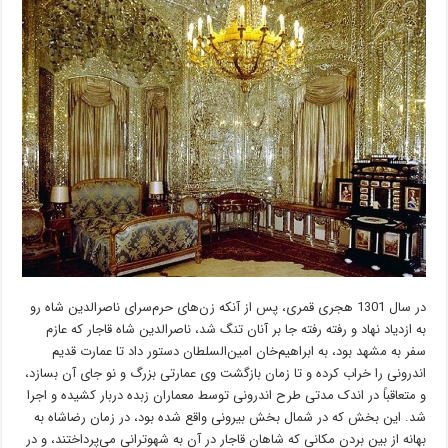
در سال 1301 هجری قمری، پس از آنکه زن‌های حرم‌سرای ناصرالدین شاه رو
به ازدیاد نهاد و رفته رفته جا بر آنان تنگ شد، ناصرالدین شاه قاجار که عازم
سفر به مشهد بود، به ابراهیم‌خان امین‌السلطان دستور داد تا عمارت قدیم
اندرونی را خراب کرده و تا زمان بازگشت وی عمارتی بزرگ و نو جای آن بسازد،
و متعاقباً در اندک مدتی طرح اندرونی توسط معماران زبده دربار کشیده و اجرا
شد. این بخش که در شمال بخش بیرونی واقع شده بود، در زمان رضاشاه به
بهانه از بین ‌بردن مکانی که شاهان قاجار در آن به شهوترانی می‌پرداختند، و در