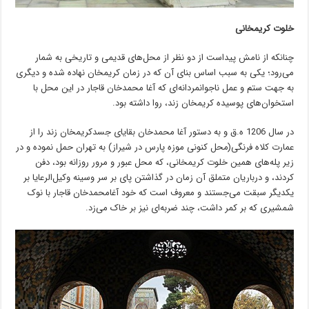
خلوت کریمخانی
چنانکه از نامش پیداست از دو نظر از محل‌های قدیمی و تاریخی به شمار
می‌رود؛ یکی به سبب اساس بنای آن که در زمان کریمخان نهاده شده و دیگری
به جهت ستم و عمل ناجوانمردانه‌ای که آغا محمدخان قاجار در این محل با
استخوان‌های پوسیده کریمخان زند، روا داشته بود.
در سال 1206 ه.ق و به دستور آغا محمدخان بقایای جسدکریمخان زند را از
عمارت کلاه فرنگی(محل کنونی موزه پارس در شیراز) به تهران حمل نموده و در
زیر پله‌های همین خلوت کریمخانی، که محل عبور و مرور روزانه بود، دفن
کردند، و درباریان متملق آن زمان در گذاشتن پای بر سر وسینه وکیل‌الرعایا بر
یکدیگر سبقت می‌جستند و معروف است که خود آغامحمدخان قاجار با نوک
شمشیری که بر کمر داشت، چند ضربه‌ای نیز بر خاک می‌‌زد.