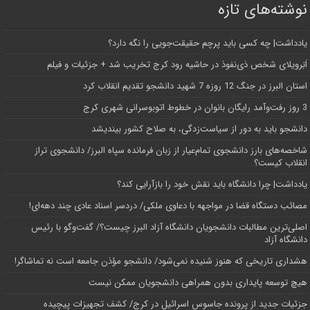
نوشته‌های تازه
یادداشت| ‌چه کسی باید پرچم حقیقت‌جویی را نگه دارد؟
اَبَر‌ویلای شخص ذی‌نفوذ در حاشیه‌ رود کرج تخریب شد + جزئیات و فیلم
استان البرز در جنگ 12 روزه 7 شهید دانشجو تقدیم انقلاب کرد
3 روز رفت‌وآمد رایگان بانوان در خطوط اتوبوسرانی شهری کرج
دانشجو باید به دور از سیاست‌زدگی، به صلاح کشور بیندیشد
شاخصه‌های بارز دانشجوی تمام‌عیار از زبان فرمانده سپاه البرز/ دانشجوی تراز
انقلاب کیست؟
یادداشت| چرا دانشگاه باید نقش خود را بازآرایی کند؟
مصائب دستگاه قضا در مواجهه با دعاوی ملکی/ دردسر اسناد عادی چند‌ دهه‌ای!
اصلی‌ترین مطالبات دانشجویان دانشگاه آزاد البرز چیست؟/ گفت‌وگو با رئیس
دانشگاه آز‌اد
هشداری تاریخی که هنوز شنیده نمی‌شود/ دانشجو مؤذن جامعه است نه تماشاگر!
هیچ توسعه پایداری بدون همراهی دانشجویان ممکن نیست
جزئیات جدید از پرونده جاسوس اسرائیل در کرج/‌ کشف تجهیزات پیچیده