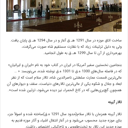
ساخت اتاق موزه در سال 1291 هـ.ق آغاز و در سال 1294 هـ.ق پایان یافت.
ولی به دلیل تزئینات زیاد که با نظارت مستقیم شاه صورت می‌گرفت،
بهره‌برداری از آن تا سال 1299 هـ.ق به طول انجامید.
بنجامین نخستین سفیر آمریکا در ایران در کتاب خود به نام «ایران و ایرانیان»
که در فاصله سال‌های 1300 ه.ق تا 1301 ه.ق نوشته شده، می‌نویسد: « …
عالی‌ترین قسمت عمارت سلطنتی ناصرالدین شاه، تالار سلام است که از نظر
ابعاد و جلال و شکوه یکی از عالی‌ترین تالارهای دنیاست، سقف و دیوارهای آن
همچون گچ‌بری‌هایی که در کاخ الحمراء نیز دیده می‌شود، تزئین شده است».
تالار آیینه
تالار آیینه همزمان با تالار سلام(حدود سال 1291 ه.ق)ساخته شده و اصولاً جزء
بنای موزه جدید محسوب می‌شود و در آغاز انتقال اشیاء و آثار موزه قدیم به
موزه جدید این تالار به تخت‌طاووس و تاج‌کیانی اختصاص داشت.