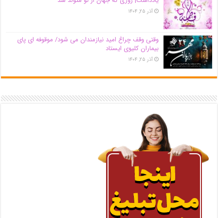
یادداشت| روزی که جهان از نو متولد شد
آذر ۲۵, ۱۴۰۴
وقتی وقف چراغ امید نیازمندان می شود/ موقوفه ای پای
بیماران کلیوی ایستاد
آذر ۲۵, ۱۴۰۴