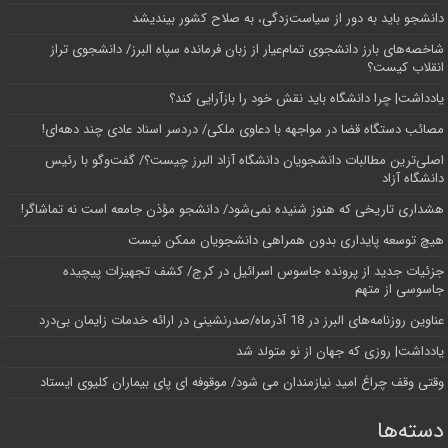
دانشجو باید به دور از سیاست‌زدگی، به صلاح کشور بیندیشد
شاخصه‌های بارز دانشجوی تمام‌عیار از زبان فرمانده سپاه البرز/ دانشجوی تراز
انقلاب کیست؟
یادداشت| چرا دانشگاه باید نقش خود را بازآرایی کند؟
مصائب دستگاه قضا در مواجهه با دعاوی ملکی/ دردسر اسناد عادی چند‌ دهه‌ای!
اصلی‌ترین مطالبات دانشجویان دانشگاه آزاد البرز چیست؟/ گفت‌وگو با رئیس
دانشگاه آز‌اد
هشداری تاریخی که هنوز شنیده نمی‌شود/ دانشجو مؤذن جامعه است نه تماشاگر!
هیچ توسعه پایداری بدون همراهی دانشجویان ممکن نیست
جزئیات جدید از پرونده جاسوس اسرائیل در کرج/‌ کشف تجهیزات پیچیده
جاسوسی از متهم
عناوین روزنامه‌های البرز در ‌18 آذرماه/صدرنشینی در ارائه خدمات زایمان بی‌درد
یادداشت| روزی که جهان از نو متولد شد
وقتی وقف چراغ امید نیازمندان می شود/ موقوفه ای پای بیماران کلیوی ایستاد
دسته‌ها