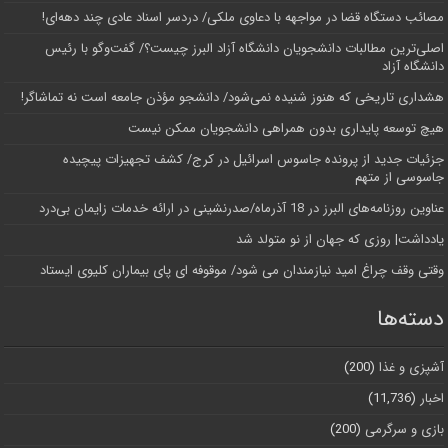
مصائب دستگاه قضا در مواجهه با دعاوی ملکی/ دردسر اسناد عادی چند‌ دهه‌ای!
اصلی‌ترین مطالبات دانشجویان دانشگاه آزاد البرز چیست؟/ گفت‌وگو با رئیس
دانشگاه آز‌اد
هشداری تاریخی که هنوز شنیده نمی‌شود/ دانشجو مؤذن جامعه است نه تماشاگر!
هیچ توسعه پایداری بدون همراهی دانشجویان ممکن نیست
جزئیات جدید از پرونده جاسوس اسرائیل در کرج/‌ کشف تجهیزات پیچیده
جاسوسی از متهم
عناوین روزنامه‌های البرز در ‌18 آذرماه/صدرنشینی در ارائه خدمات زایمان بی‌درد
یادداشت| روزی که جهان از نو متولد شد
وقتی وقف چراغ امید نیازمندان می شود/ موقوفه ای پای بیماران کلیوی ایستاد
دسته‌ها
آشپزی و غذا
(200)
اخبار
(11,736)
بازی و سرگرمی
(200)