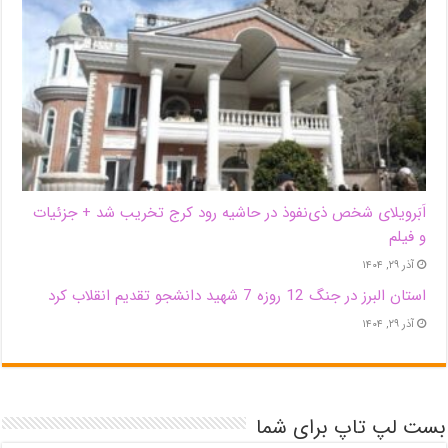
اَبَر‌ویلای شخص ذی‌نفوذ در حاشیه‌ رود کرج تخریب شد + جزئیات
و فیلم
آذر ۲۹, ۱۴۰۴
استان البرز در جنگ 12 روزه 7 شهید دانشجو تقدیم انقلاب کرد
آذر ۲۹, ۱۴۰۴
بست لپ تاپ برای شما