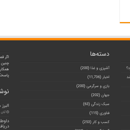
دسته‌ها
اگر قص
چنین ر
د؟
آشپزی و غذا
(200)
همکارا
پاسخگو
شد
اخبار
(11,736)
بازی و سرگرمی
(200)
نوشت
جهان
(202)
سبک زندگی
(63)
البرز
آبان ۳۰, ۱۴۰۰
فناوری
(115)
داوطل
کسب و کار
(253)
دریاف