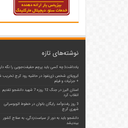
نوشته‌های تازه
یادداشت| ‌چه کسی باید پرچم حقیقت‌جویی را نگه دار
اَبَر‌ویلای شخص ذی‌نفوذ در حاشیه‌ رود کرج تخریب 
+ جزئیات و فیلم
استان البرز در جنگ 12 روزه 7 شهید دانشجو تقدیم
انقلاب کرد
3 روز رفت‌وآمد رایگان بانوان در خطوط اتوبوسرانی
شهری کرج
دانشجو باید به دور از سیاست‌زدگی، به صلاح کشور
بیندیشد