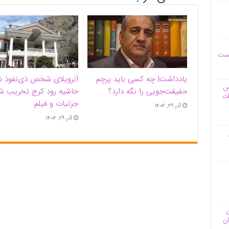
یست
یادداشت| ‌چه کسی باید پرچم
اَبَر‌ویلای شخص ذی‌نفوذ د
وس
حقیقت‌جویی را نگه دارد؟
حاشیه‌ رود کرج تخریب ش
ات
جزئیات و فیلم
آذر ۲۹, ۱۴۰۴
آذر ۲۹, ۱۴۰۴
ن
ان