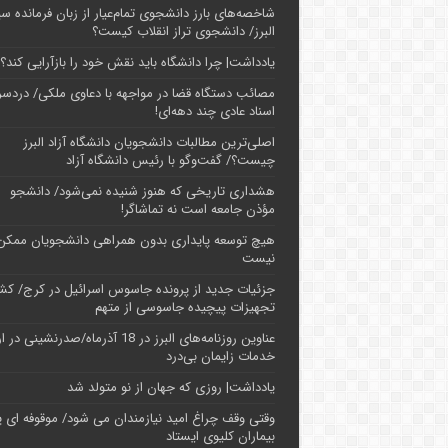
شاخصه‌های بارز دانشجوی تمام‌عیار از زبان فرمانده سپ
البرز/ دانشجوی تراز انقلاب کیست؟
یادداشت| چرا دانشگاه باید نقش خود را بازآرایی کند؟
مصائب دستگاه قضا در مواجهه با دعاوی ملکی/ دردسر
اسناد عادی چند‌ دهه‌ای!
اصلی‌ترین مطالبات دانشجویان دانشگاه آزاد البرز
چیست؟/ گفت‌وگو با رئیس دانشگاه آز‌اد
هشداری تاریخی که هنوز شنیده نمی‌شود/ دانشجو
مؤذن جامعه است نه تماشاگر!
هیچ توسعه پایداری بدون همراهی دانشجویان ممکن
نیست
جزئیات جدید از پرونده جاسوس اسرائیل در کرج/‌ ک
تجهیزات پیچیده جاسوسی از متهم
عناوین روزنامه‌های البرز در ‌18 آذرماه/صدرنشینی د
خدمات زایمان بی‌درد
یادداشت| روزی که جهان از نو متولد شد
وقتی وقف چراغ امید نیازمندان می شود/ موقوفه ای پ
بیماران کلیوی ایستاد