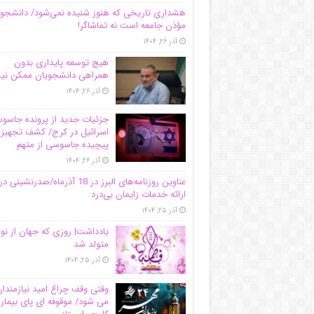
هشداری تاریخی که هنوز شنیده نمی‌شود/ دانشجو
مؤذن جامعه است نه تماشاگر!
آذر ۲۶, ۱۴۰۴
هیچ توسعه پایداری بدون
همراهی دانشجویان ممکن ن
آذر ۲۶, ۱۴۰۴
جزئیات جدید از پرونده جاس
اسرائیل در کرج/‌ کشف تجهیز
پیچیده جاسوسی از متهم
آذر ۲۶, ۱۴۰۴
عناوین روزنامه‌های البرز در ‌18 آذرماه/صدرنشینی در
ارائه خدمات زایمان بی‌درد
آذر ۲۵, ۱۴۰۴
یادداشت| روزی که جهان از نو
متولد شد
آذر ۲۵, ۱۴۰۴
وقتی وقف چراغ امید نیازمندا
می شود/ موقوفه ای پای بیمار