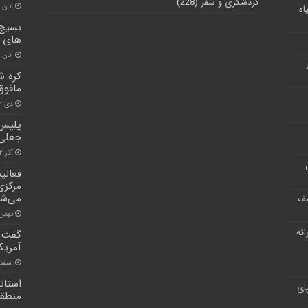
گردشگری و سفر
(228)
آبان ۳۰, ۱۴۰۰
اه
بسیج 
های 
آبان ۳۰, ۱۴۰۰
کره ش
مافو
دی ۲۲, ۱۴۰۰
پلیس 
جعلی 
آذر ۲۲, ۱۴۰۰
فعالی
مرکزی
می‌شو
شف
بهمن ۳, ۰۰
ر ارائه
گفت و
آمریک
اسفند ۱۷, 
استان
ای
منطقه