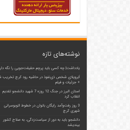
نوشته‌های تازه
یادداشت| ‌چه کسی باید پرچم حقیقت‌جویی را نگه دار
اَبَر‌ویلای شخص ذی‌نفوذ در حاشیه‌ رود کرج تخریب 
+ جزئیات و فیلم
استان البرز در جنگ 12 روزه 7 شهید دانشجو تقدیم
انقلاب کرد
3 روز رفت‌وآمد رایگان بانوان در خطوط اتوبوسرانی
شهری کرج
دانشجو باید به دور از سیاست‌زدگی، به صلاح کشور
بیندیشد