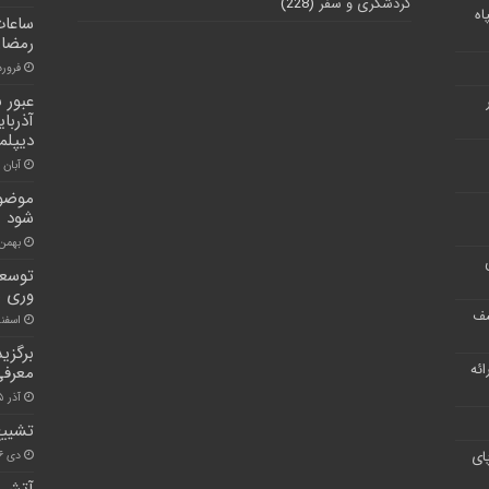
گردشگری و سفر
(228)
اه
ساعات
رمضا
فروردین ۲
عبور 
آذربا
دیپلم
آبان ۱, ۱۴۰۱
موضوع
شود
بهمن ۴, ۰۰
توسعه
وری 
شف
اسفند ۲۲, 
برگزی
ر ارائه
معرفی
آذر ۱۵, ۱۴۰۰
تشییع
ای
دی ۱۶, ۱۴۰۱
آتش‌س