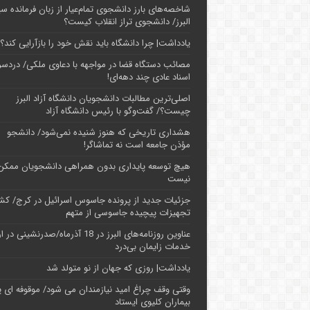
شاخصه‌های بارز دانشجوی تمام‌عیار از زبان فرمانده سپ
البرز/ دانشجوی تراز انقلاب کیست؟
یادداشت| چرا دانشگاه باید نقش خود را بازآرایی کند؟
مصائب دستگاه قضا در مواجهه با دعاوی ملکی/ دردسر
اسناد عادی چند‌ دهه‌ای!
اصلی‌ترین مطالبات دانشجویان دانشگاه آزاد البرز
چیست؟/ گفت‌وگو با رئیس دانشگاه آز‌اد
هشداری تاریخی که هنوز شنیده نمی‌شود/ دانشجو
مؤذن جامعه است نه تماشاگر!
هیچ توسعه پایداری بدون همراهی دانشجویان ممکن
نیست
جزئیات جدید از پرونده جاسوس اسرائیل در کرج/‌ ک
تجهیزات پیچیده جاسوسی از متهم
عناوین روزنامه‌های البرز در ‌18 آذرماه/صدرنشینی د
خدمات زایمان بی‌درد
یادداشت| روزی که جهان از نو متولد شد
وقتی وقف چراغ امید نیازمندان می شود/ موقوفه ای پ
بیماران کلیوی ایستاد