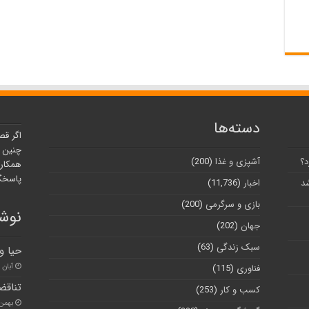
دسته‌ها
اگر قص
چنین ر
د؟
آشپزی و غذا
(200)
همکارا
پاسخگو
شد
اخبار
(11,736)
بازی و سرگرمی
(200)
نوشت
جهان
(202)
سبک زندگی
(63)
حیا و
آبان ۳۰, ۱۴۰۰
فناوری
(115)
تناقض
کسب و کار
(253)
بهمن ۳, ۰۰