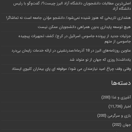
اصلی‌ترین مطالبات دانشجویان دانشگاه آزاد البرز چیست؟/ گفت‌وگو با رئیس
دانشگاه آز‌اد
هشداری تاریخی که هنوز شنیده نمی‌شود/ دانشجو مؤذن جامعه است نه تماشاگر!
هیچ توسعه پایداری بدون همراهی دانشجویان ممکن نیست
جزئیات جدید از پرونده جاسوس اسرائیل در کرج/‌ کشف تجهیزات پیچیده
جاسوسی از متهم
عناوین روزنامه‌های البرز در ‌18 آذرماه/صدرنشینی در ارائه خدمات زایمان بی‌درد
یادداشت| روزی که جهان از نو متولد شد
وقتی وقف چراغ امید نیازمندان می شود/ موقوفه ای پای بیماران کلیوی ایستاد
دسته‌ها
آشپزی و غذا
(200)
اخبار
(11,736)
بازی و سرگرمی
(200)
جهان
(202)