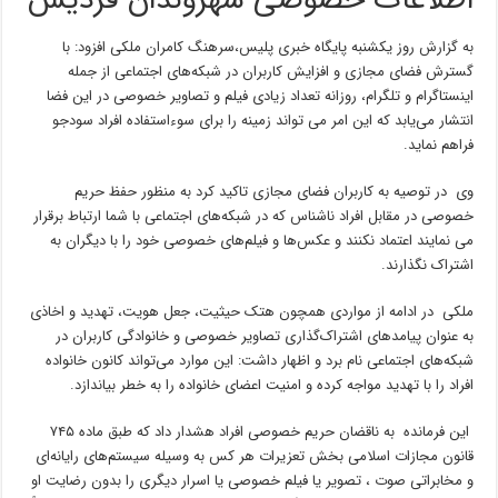
اطلاعات خصوصی شهروندان فردیس
به گزارش روز یکشنبه پایگاه خبری پلیس،سرهنگ کامران ملکی افزود: با
گسترش فضای مجازی و افزایش کاربران در شبکه‌های اجتماعی از جمله
اینستاگرام و تلگرام، روزانه تعداد زیادی فیلم و تصاویر خصوصی در این فضا
انتشار می‌یابد که این امر می تواند زمینه را برای سوء‌استفاده افراد سودجو
فراهم نماید.
وی در توصیه به کاربران فضای مجازی تاکید کرد به منظور حفظ حریم
خصوصی در مقابل افراد ناشناس که در شبکه‌های اجتماعی با شما ارتباط برقرار
می‌ نمایند اعتماد نکنند و عکس‌ها و فیلم‌های خصوصی خود را با دیگران به
اشتراک نگذارند.
ملکی در ادامه از مواردی همچون هتک حیثیت، جعل هویت، تهدید و اخاذی
به عنوان پیامدهای اشتراک‌گذاری تصاویر خصوصی و خانوادگی کاربران در
شبکه‌های اجتماعی نام برد و اظهار داشت: این موارد می‌تواند کانون خانواده
افراد را با تهدید مواجه کرده و امنیت اعضای خانواده را به خطر بیاندازد.
این فرمانده به ناقضان حریم خصوصی افراد هشدار داد که طبق ماده ۷۴۵
قانون مجازات اسلامی بخش تعزیرات هر کس به وسیله سیستم‌های رایانه‌ای
و مخابراتی صوت ، تصویر یا فیلم خصوصی یا اسرار دیگری را بدون رضایت او