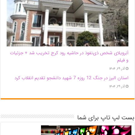
اَبَر‌ویلای شخص ذی‌نفوذ در حاشیه‌ رود کرج تخریب شد + جزئیات
و فیلم
آذر ۲۹, ۱۴۰۴
استان البرز در جنگ 12 روزه 7 شهید دانشجو تقدیم انقلاب کرد
آذر ۲۹, ۱۴۰۴
بست لپ تاپ برای شما