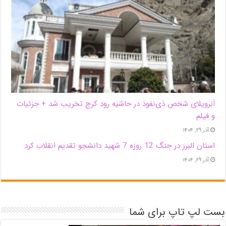
اَبَر‌ویلای شخص ذی‌نفوذ در حاشیه‌ رود کرج تخریب شد + جزئیات
و فیلم
آذر ۲۹, ۱۴۰۴
استان البرز در جنگ 12 روزه 7 شهید دانشجو تقدیم انقلاب کرد
آذر ۲۹, ۱۴۰۴
بست لپ تاپ برای شما