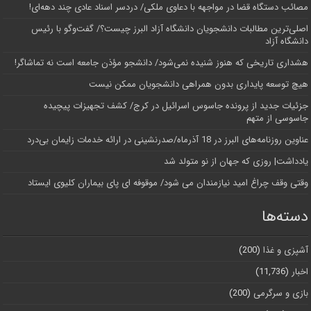
مصائب دستگاه قضا در مواجهه با دعاوی ملکی/ دردسر اسناد عادی چند‌ دهه‌ای!
اصلی‌ترین مطالبات دانشجویان دانشگاه آزاد البرز چیست؟/ گفت‌وگو با رئیس
دانشگاه آز‌اد
هشداری تاریخی که هنوز شنیده نمی‌شود/ دانشجو مؤذن جامعه است نه تماشاگر!
هیچ توسعه پایداری بدون همراهی دانشجویان ممکن نیست
جزئیات جدید از پرونده جاسوس اسرائیل در کرج/‌ کشف تجهیزات پیچیده
جاسوسی از متهم
عناوین روزنامه‌های البرز در ‌18 آذرماه/صدرنشینی در ارائه خدمات زایمان بی‌درد
یادداشت| روزی که جهان از نو متولد شد
وقتی وقف چراغ امید نیازمندان می شود/ موقوفه ای پای بیماران کلیوی ایستاد
دسته‌ها
آشپزی و غذا
(200)
اخبار
(11,736)
بازی و سرگرمی
(200)