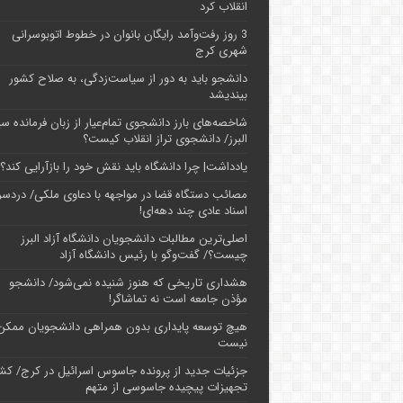
انقلاب کرد
3 روز رفت‌وآمد رایگان بانوان در خطوط اتوبوسرانی
شهری کرج
دانشجو باید به دور از سیاست‌زدگی، به صلاح کشور
بیندیشد
شاخصه‌های بارز دانشجوی تمام‌عیار از زبان فرمانده سپ
البرز/ دانشجوی تراز انقلاب کیست؟
یادداشت| چرا دانشگاه باید نقش خود را بازآرایی کند؟
مصائب دستگاه قضا در مواجهه با دعاوی ملکی/ دردسر
اسناد عادی چند‌ دهه‌ای!
اصلی‌ترین مطالبات دانشجویان دانشگاه آزاد البرز
چیست؟/ گفت‌وگو با رئیس دانشگاه آز‌اد
هشداری تاریخی که هنوز شنیده نمی‌شود/ دانشجو
مؤذن جامعه است نه تماشاگر!
هیچ توسعه پایداری بدون همراهی دانشجویان ممکن
نیست
جزئیات جدید از پرونده جاسوس اسرائیل در کرج/‌ ک
تجهیزات پیچیده جاسوسی از متهم