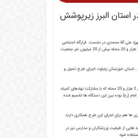
 استان البرز زیرپوشش
رز؛
علی آقا محمدی در نشست قرارگاه اجتماعی
البرز که در سالن شهدای دولت استانداری البرز برگزار شد اظهار داشت: 2 هزار و 20 محله بیش از 20 میلیون نفر جمعیت
 لحاظ استانی ، استان خوزستان پایلوت اجرای طرح تحول و
آقا محمدی گفت: اقدامات لازم در اجرای طرح توانمندسازی و تحول این 2 هزار و 20 محله که با مشارکت نهادهای کمیته
امام (ره) بوده بین این دستگاه ها تقسیم شده
ری ها هم برای اجرای این طرح همکاری دارند.
 هایی از ظرفیت ورزشکاران و مدارس نیز در