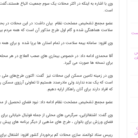
وی با اشاره به اینکه در اکثر محلات یک سوم جمعیت اتباع هستند،گفت:
است.
عضو مجمع تشخیص مصلحت نظام بیان داشت: در این محلات در بحث ب
سلامت هماهنگی شده و گام اول طرح مذکور آن است که همه مردم بیمه
یست
وی افزود: سامانه بیمه سلامت در تمام استان ها برپا شده و برای همه 
وس
آقا محمدی ادامه داد: در خصوص بیماری های صعب العلاج در هر محله 
ات
برای نسخه ها صورت می گیرد.
وی در زمینه تامین مسکن این محلات نیز گفت: اکنون طرح‌های ملی م
است که یک عده ندارند ولی مادرصدد هستیم تا تعاونی آرزوی مسکن را 
که افراد دارند برای آنان راهکار ارایه دهیم.
عضو مجمع تشخیص مصلحت نظام ادامه داد: نبود فضای تحصیل از مش
وی گفت: اشتغالزایی، سرگرمی های محلی از جمله فوتبال خیابانی برا
فضای ورزش برای بانوان ، طرح های مذهبی از دیگر برنامه های پیش 
ن
ان
رییس ستاد توانمند سازی محلات کم برخوردار کشور افزود: اشتغال برای 