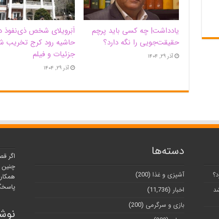
یادداشت| ‌چه کسی باید پرچم
اَبَر‌ویلای شخص ذی‌نفوذ د
حقیقت‌جویی را نگه دارد؟
حاشیه‌ رود کرج تخریب ش
جزئیات و فیلم
آذر ۲۹, ۱۴۰۴
آذر ۲۹, ۱۴۰۴
دسته‌ها
اگر قص
چنین ر
د؟
آشپزی و غذا
(200)
همکارا
پاسخگو
شد
اخبار
(11,736)
بازی و سرگرمی
(200)
نوشت