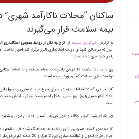
ساکنان “محلات ناکارآمد شهری” در
بیمه سلامت قرار می‌گیرند
به گزارش
خبرگزاری تسنیم
از
کرج،
به نقل از روابط عمومی استانداری الب
سپاه
را در خود جای داده است.
وی ادامه داد: منطقه 12 تهران پایلوت به لحاظ منطقه و به
قش
توانمندسازی محلات کم برخوردار بوده است.
امداد امام خمینی(ره)، بهزیستی، هلال احمر،ستاد اجرایی فرمان حضرت 
سر
است.
وی یاد آورشد: اکنون اوقاف و امور خیریه ، آستان قدس رضوی و شهردا
آقا محمدی گفت: همچنین با وزارتخانه ها هماهنگ شده طی تفاهم نامه
اجرای طرح تحول و توانمند سازی این 2 هزار و 20 محله کم برخوردار استفاده شود.