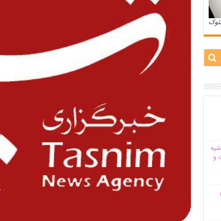
ستوک
شیه‌
 و
م