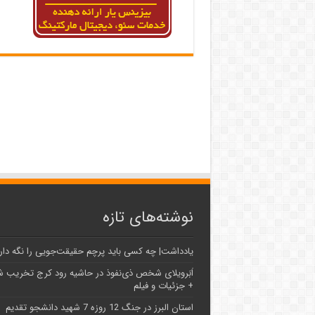
نوشته‌های تازه
یادداشت| ‌چه کسی باید پرچم حقیقت‌جویی را نگه دار
اَبَر‌ویلای شخص ذی‌نفوذ در حاشیه‌ رود کرج تخریب 
+ جزئیات و فیلم
استان البرز در جنگ 12 روزه 7 شهید دانشجو تقدیم