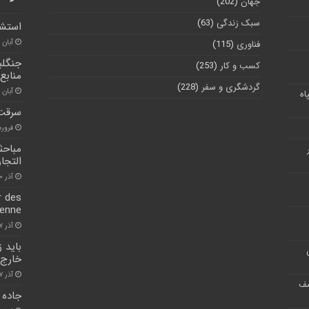
جهان
(202)
سبک زندگی
(63)
استشم
آبان ۳۰, ۱۴۰۰
فناوری
(115)
جنگلب
کسب و کار
(253)
منابع
گردشگری و سفر
(228)
آبان ۳۰, ۱۴۰۰
اه
سرقت 
فروردین ۴
مباحث
التجا
آذر ۱۰, ۱۴۰۰
r des
ienne
آذر ۷, ۱۴۰۰
باید ز
خارج 
آذر ۷, ۱۴۰۰
شف
جاده 