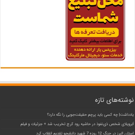
نوشته‌های تازه
یادداشت| ‌چه کسی باید پرچم حقیقت‌جویی را نگه دارد؟
اَبَر‌ویلای شخص ذی‌نفوذ در حاشیه‌ رود کرج تخریب شد + جزئیات و فیلم
استان البرز در جنگ 12 روزه 7 شهید دانشجو تقدیم انقلاب کرد