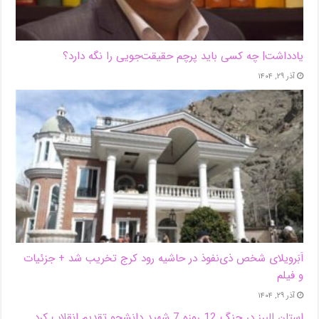
یادداشت| ‌چه کسی باید پرچم حقیقت‌جویی را نگه دارد؟
آذر ۲۹, ۱۴۰۴
اَبَر‌ویلای شخص ذی‌نفوذ در حاشیه‌ رود کرج تخریب شد + جزئیات
و فیلم
آذر ۲۹, ۱۴۰۴
استان البرز در جنگ 12 روزه 7 شهید دانشجو تقدیم انقلاب کرد