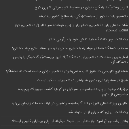
3 روز رفت‌وآمد رایگان بانوان در خطوط اتوبوسرانی شهری کرج
دانشجو باید به دور از سیاست‌زدگی، به صلاح کشور بیندیشد
شاخصه‌های بارز دانشجوی تمام‌عیار از زبان فرمانده سپاه البرز/ دانشجوی تراز
انقلاب کیست؟
یادداشت| چرا دانشگاه باید نقش خود را بازآرایی کند؟
مصائب دستگاه قضا در مواجهه با دعاوی ملکی/ دردسر اسناد عادی چند‌ دهه‌ای!
اصلی‌ترین مطالبات دانشجویان دانشگاه آزاد البرز چیست؟/ گفت‌وگو با رئیس
دانشگاه آز‌اد
هشداری تاریخی که هنوز شنیده نمی‌شود/ دانشجو مؤذن جامعه است نه تماشاگر!
هیچ توسعه پایداری بدون همراهی دانشجویان ممکن نیست
جزئیات جدید از پرونده جاسوس اسرائیل در کرج/‌ کشف تجهیزات پیچیده
جاسوسی از متهم
عناوین روزنامه‌های البرز در ‌18 آذرماه/صدرنشینی در ارائه خدمات زایمان بی‌درد
یادداشت| روزی که جهان از نو متولد شد
وقتی وقف چراغ امید نیازمندان می شود/ موقوفه ای پای بیماران کلیوی ایستاد