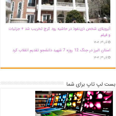
اَبَر‌ویلای شخص ذی‌نفوذ در حاشیه‌ رود کرج تخریب شد + جزئیات
و فیلم
آذر ۲۹, ۱۴۰۴
استان البرز در جنگ 12 روزه 7 شهید دانشجو تقدیم انقلاب کرد
آذر ۲۹, ۱۴۰۴
بست لپ تاپ برای شما