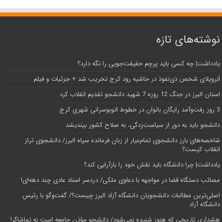
نوشته‌های تازه
یادداشت| ‌چه کسی باید پرچم حقیقت‌جویی را نگه دارد؟
اَبَر‌ویلای شخص ذی‌نفوذ در حاشیه‌ رود کرج تخریب شد + جزئیات و فیلم
استان البرز در جنگ 12 روزه 7 شهید دانشجو تقدیم انقلاب کرد
3 روز رفت‌وآمد رایگان بانوان در خطوط اتوبوسرانی شهری کرج
دانشجو باید به دور از سیاست‌زدگی، به صلاح کشور بیندیشد
شاخصه‌های بارز دانشجوی تمام‌عیار از زبان فرمانده سپاه البرز/ دانشجوی تراز
انقلاب کیست؟
یادداشت| چرا دانشگاه باید نقش خود را بازآرایی کند؟
مصائب دستگاه قضا در مواجهه با دعاوی ملکی/ دردسر اسناد عادی چند‌ دهه‌ای!
اصلی‌ترین مطالبات دانشجویان دانشگاه آزاد البرز چیست؟/ گفت‌وگو با رئیس
دانشگاه آز‌اد
هشداری تاریخی که هنوز شنیده نمی‌شود/ دانشجو مؤذن جامعه است نه تماشاگر!