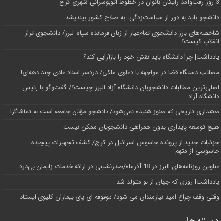
3 روز رفت‌وآمد رایگان بانوان در خطوط اتوبوسرانی شهری کرج
دانشجو باید به دور از سیاست‌زدگی، به صلاح کشور بیندیشد
شاخصه‌های بارز دانشجوی تمام‌عیار از زبان فرمانده سپاه البرز/ دانشجوی تراز
انقلاب کیست؟
یادداشت| چرا دانشگاه باید نقش خود را بازآرایی کند؟
مصائب دستگاه قضا در مواجهه با دعاوی ملکی/ دردسر اسناد عادی چند‌ دهه‌ای!
اصلی‌ترین مطالبات دانشجویان دانشگاه آزاد البرز چیست؟/ گفت‌وگو با رئیس
دانشگاه آز‌اد
هشداری تاریخی که هنوز شنیده نمی‌شود/ دانشجو مؤذن جامعه است نه تماشاگر!
هیچ توسعه پایداری بدون همراهی دانشجویان ممکن نیست
جزئیات جدید از پرونده جاسوس اسرائیل در کرج/‌ کشف تجهیزات پیچیده
جاسوسی از متهم
عناوین روزنامه‌های البرز در ‌18 آذرماه/صدرنشینی در ارائه خدمات زایمان بی‌درد
یادداشت| روزی که جهان از نو متولد شد
وقتی وقف چراغ امید نیازمندان می شود/ موقوفه ای پای بیماران کلیوی ایستاد