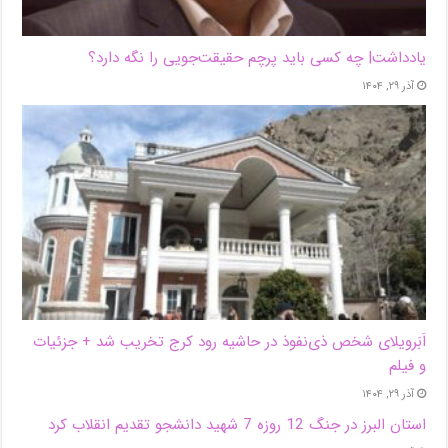
یادداشت| ‌چه کسی باید پرچم حقیقت‌جویی را نگه دارد؟
آذر ۲۹, ۱۴۰۴
اَبَر‌ویلای شخص ذی‌نفوذ در حاشیه‌ رود کرج تخریب شد + جزئیات
و فیلم
آذر ۲۹, ۱۴۰۴
استان البرز در جنگ 12 روزه 7 شهید دانشجو تقدیم انقلاب کرد