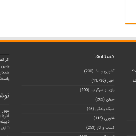
دسته‌ها
اگر قص
چنین ر
د؟
آشپزی و غذا
(200)
همکارا
پاسخگو
شد
اخبار
(11,736)
بازی و سرگرمی
(200)
نوشت
جهان
(202)
سبک زندگی
(63)
عبور 
آذربا
فناوری
(115)
دیپلم
کسب و کار
(253)
آبان ۱, ۱۴۰۱