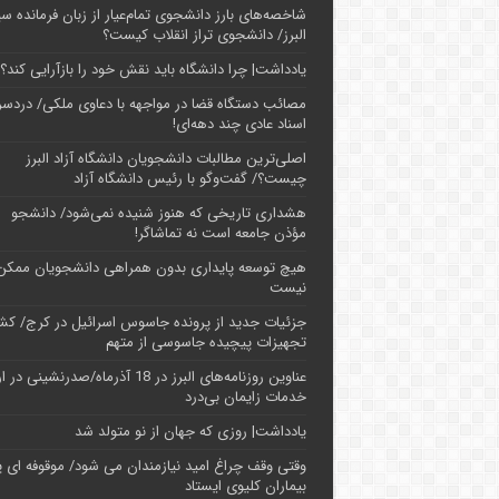
شاخصه‌های بارز دانشجوی تمام‌عیار از زبان فرمانده سپ
البرز/ دانشجوی تراز انقلاب کیست؟
یادداشت| چرا دانشگاه باید نقش خود را بازآرایی کند؟
مصائب دستگاه قضا در مواجهه با دعاوی ملکی/ دردسر
اسناد عادی چند‌ دهه‌ای!
اصلی‌ترین مطالبات دانشجویان دانشگاه آزاد البرز
چیست؟/ گفت‌وگو با رئیس دانشگاه آز‌اد
هشداری تاریخی که هنوز شنیده نمی‌شود/ دانشجو
مؤذن جامعه است نه تماشاگر!
هیچ توسعه پایداری بدون همراهی دانشجویان ممکن
نیست
جزئیات جدید از پرونده جاسوس اسرائیل در کرج/‌ ک
تجهیزات پیچیده جاسوسی از متهم
عناوین روزنامه‌های البرز در ‌18 آذرماه/صدرنشینی د
خدمات زایمان بی‌درد
یادداشت| روزی که جهان از نو متولد شد
وقتی وقف چراغ امید نیازمندان می شود/ موقوفه ای پ
بیماران کلیوی ایستاد