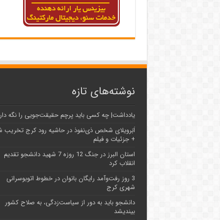
نوشته‌های تازه
یادداشت| ‌چه کسی باید پرچم حقیقت‌جویی را نگه دار
اَبَر‌ویلای شخص ذی‌نفوذ در حاشیه‌ رود کرج تخریب 
+ جزئیات و فیلم
استان البرز در جنگ 12 روزه 7 شهید دانشجو تقدیم
انقلاب کرد
3 روز رفت‌وآمد رایگان بانوان در خطوط اتوبوسرانی
شهری کرج
دانشجو باید به دور از سیاست‌زدگی، به صلاح کشور
بیندیشد