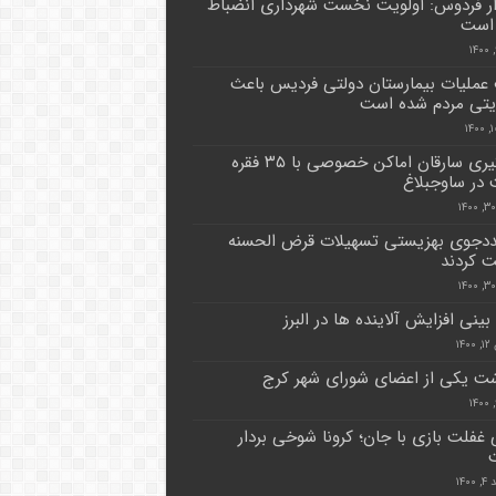
ر فردوس: اولویت نخست شهرداری انضباط
 است
عملیات بیمارستان دولتی فردیس باعث
یتی مردم شده است
دستگیری سارقان اماکن خصوصی با ۳۵ فقره
در ساوجبلاغ
۱مددجوی بهزیستی تسهیلات قرض الحسنه
ت کردند
ینی افزایش آلاینده ها در البرز
۱۴
شت یکی از اعضای شورای شهر کرج
 غفلت بازی با جان؛ کرونا شوخی بردار
۱۴۰