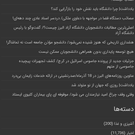
یادداشت| چرا دانشگاه باید نقش خود را بازآرایی کند؟
مصائب دستگاه قضا در مواجهه با دعاوی ملکی/ دردسر اسناد عادی چند‌ دهه‌ای!
اصلی‌ترین مطالبات دانشجویان دانشگاه آزاد البرز چیست؟/ گفت‌وگو با رئیس
دانشگاه آز‌اد
هشداری تاریخی که هنوز شنیده نمی‌شود/ دانشجو مؤذن جامعه است نه تماشاگر!
هیچ توسعه پایداری بدون همراهی دانشجویان ممکن نیست
جزئیات جدید از پرونده جاسوس اسرائیل در کرج/‌ کشف تجهیزات پیچیده
جاسوسی از متهم
عناوین روزنامه‌های البرز در ‌18 آذرماه/صدرنشینی در ارائه خدمات زایمان بی‌درد
یادداشت| روزی که جهان از نو متولد شد
وقتی وقف چراغ امید نیازمندان می شود/ موقوفه ای پای بیماران کلیوی ایستاد
دسته‌ها
آشپزی و غذا
(200)
اخبار
(11,736)