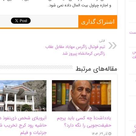
و اجازه چپاول بیت المال داده نمی شود.
اشتراک گذاری
یست
قبلی
تیم فوتبال زاگرس مهاباد مقابل عقاب
وس
زاگرس کرمانشاه پیروز شد
ات
مقاله‌های مرتبط
یادداشت| ‌چه کسی باید پرچم
اَبَر‌ویلای شخص ذی‌نفوذ د
حقیقت‌جویی را نگه دارد؟
حاشیه‌ رود کرج تخریب ش
ن
ان
جزئیات و فیلم
آذر ۲۹, ۱۴۰۴