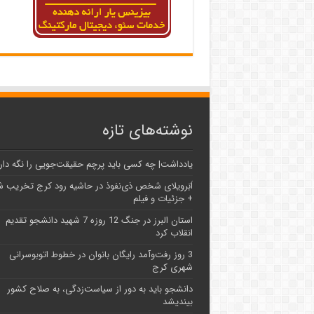
نوشته‌های تازه
یادداشت| ‌چه کسی باید پرچم حقیقت‌جویی را نگه دار
اَبَر‌ویلای شخص ذی‌نفوذ در حاشیه‌ رود کرج تخریب 
+ جزئیات و فیلم
استان البرز در جنگ 12 روزه 7 شهید دانشجو تقدیم
انقلاب کرد
3 روز رفت‌وآمد رایگان بانوان در خطوط اتوبوسرانی
شهری کرج
دانشجو باید به دور از سیاست‌زدگی، به صلاح کشور
بیندیشد