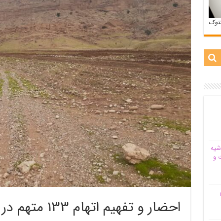
ستوک
شیه‌
 و
م
احضار و تفهیم ات