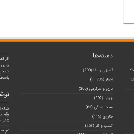
دسته‌ها
اگر قص
چنین ر
د؟
آشپزی و غذا
(200)
همکارا
پاسخگو
شد
اخبار
(11,736)
بازی و سرگرمی
(200)
نوشت
جهان
(202)
سبک زندگی
(63)
شکوفا
رقم بز
فناوری
(115)
آذر ۴, ۱۴۰۰
کسب و کار
(253)