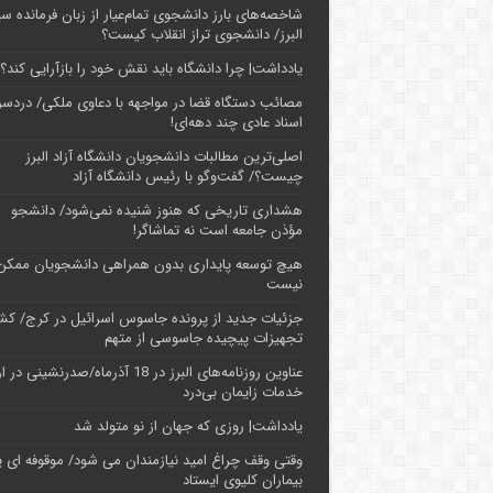
شاخصه‌های بارز دانشجوی تمام‌عیار از زبان فرمانده سپ
البرز/ دانشجوی تراز انقلاب کیست؟
یادداشت| چرا دانشگاه باید نقش خود را بازآرایی کند؟
مصائب دستگاه قضا در مواجهه با دعاوی ملکی/ دردسر
اسناد عادی چند‌ دهه‌ای!
اصلی‌ترین مطالبات دانشجویان دانشگاه آزاد البرز
چیست؟/ گفت‌وگو با رئیس دانشگاه آز‌اد
هشداری تاریخی که هنوز شنیده نمی‌شود/ دانشجو
مؤذن جامعه است نه تماشاگر!
هیچ توسعه پایداری بدون همراهی دانشجویان ممکن
نیست
جزئیات جدید از پرونده جاسوس اسرائیل در کرج/‌ ک
تجهیزات پیچیده جاسوسی از متهم
عناوین روزنامه‌های البرز در ‌18 آذرماه/صدرنشینی د
خدمات زایمان بی‌درد
یادداشت| روزی که جهان از نو متولد شد
وقتی وقف چراغ امید نیازمندان می شود/ موقوفه ای پ
بیماران کلیوی ایستاد