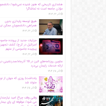
هشداری تاریخی که هنوز شنیده نمی‌شود/ دانشجو
مؤذن جامعه است نه تماشاگر!
آذر ۲۶, ۱۴۰۴
هیچ توسعه پایداری بدون
همراهی دانشجویان ممکن ن
آذر ۲۶, ۱۴۰۴
جزئیات جدید از پرونده جاس
اسرائیل در کرج/‌ کشف تجهیز
پیچیده جاسوسی از متهم
آذر ۲۶, ۱۴۰۴
عناوین روزنامه‌های البرز در ‌18 آذرماه/صدرنشینی در
ارائه خدمات زایمان بی‌درد
آذر ۲۵, ۱۴۰۴
یادداشت| روزی که جهان از نو
متولد شد
آذر ۲۵, ۱۴۰۴
وقتی وقف چراغ امید نیازمندا
می شود/ موقوفه ای پای بیمار