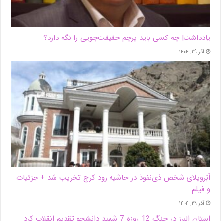
یادداشت| ‌چه کسی باید پرچم حقیقت‌جویی را نگه دارد؟
آذر ۲۹, ۱۴۰۴
اَبَر‌ویلای شخص ذی‌نفوذ در حاشیه‌ رود کرج تخریب شد + جزئیات
و فیلم
آذر ۲۹, ۱۴۰۴
استان البرز در جنگ 12 روزه 7 شهید دانشجو تقدیم انقلاب کرد