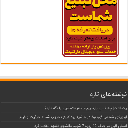
نوشته‌های تازه
یادداشت| ‌چه کسی باید پرچم حقیقت‌جویی را نگه دارد؟
اَبَر‌ویلای شخص ذی‌نفوذ در حاشیه‌ رود کرج تخریب شد + جزئیات و فیلم
استان البرز در جنگ 12 روزه 7 شهید دانشجو تقدیم انقلاب کرد