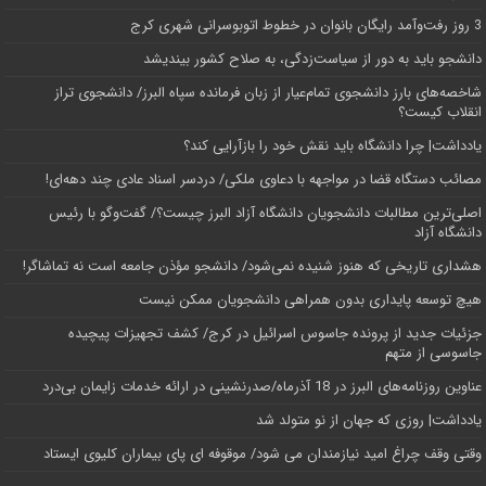
3 روز رفت‌وآمد رایگان بانوان در خطوط اتوبوسرانی شهری کرج
دانشجو باید به دور از سیاست‌زدگی، به صلاح کشور بیندیشد
شاخصه‌های بارز دانشجوی تمام‌عیار از زبان فرمانده سپاه البرز/ دانشجوی تراز
انقلاب کیست؟
یادداشت| چرا دانشگاه باید نقش خود را بازآرایی کند؟
مصائب دستگاه قضا در مواجهه با دعاوی ملکی/ دردسر اسناد عادی چند‌ دهه‌ای!
اصلی‌ترین مطالبات دانشجویان دانشگاه آزاد البرز چیست؟/ گفت‌وگو با رئیس
دانشگاه آز‌اد
هشداری تاریخی که هنوز شنیده نمی‌شود/ دانشجو مؤذن جامعه است نه تماشاگر!
هیچ توسعه پایداری بدون همراهی دانشجویان ممکن نیست
جزئیات جدید از پرونده جاسوس اسرائیل در کرج/‌ کشف تجهیزات پیچیده
جاسوسی از متهم
عناوین روزنامه‌های البرز در ‌18 آذرماه/صدرنشینی در ارائه خدمات زایمان بی‌درد
یادداشت| روزی که جهان از نو متولد شد
وقتی وقف چراغ امید نیازمندان می شود/ موقوفه ای پای بیماران کلیوی ایستاد