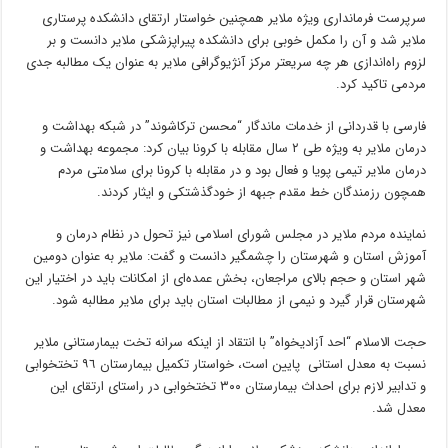
سرپرست فرمانداری ویژه ملایر همچنین خواستار ارتقای دانشکده پرستاری
ملایر شد و آن را مکمل خوبی برای دانشکده پیراپزشکی ملایر دانست و بر
لزوم راه‌اندازی هر چه سریعتر مرکز آنژیوگرافی ملایر به عنوان یک مطالبه جدی
مردمی تاکید کرد.
فارسی با قدردانی از خدمات ماندگار “محسن ترکاشوند” در شبکه بهداشت و
درمان ملایر به ویژه طی ٢ سال مقابله با کرونا بیان کرد: مجموعه بهداشت و
درمان ملایر تیمی پویا و فعال بود و در مقابله با کرونا برای سلامتی مردم
همچون رزمندگان خط مقدم جبهه از خودگذشتکی و ایثار کردند.
نماینده مردم ملایر در مجلس شورای اسلامی نیز تحول در نظام درمان و
آموزش استان و شهرستان را چشمگیر دانست و گفت: ملایر به عنوان دومین
شهر استان و حجم بالای مراجعان، بخش عمده‌ای از امکانات باید در اختیار این
شهرستان قرار گیرد و نیمی از مطالبات استان باید برای ملایر مطالبه شود.
حجت الاسلام “احد آزادیخواه” با انتقاد از اینکه سرانه تخت بیمارستانی ملایر
نسبت به معدل استانی پایین است، خواستار تکمیل بیمارستان ٩٦ تختخوابی
و تدابیر لازم برای احداث بیمارستان ٣٠٠ تختخوابی در راستای ارتقای این
معدل شد.