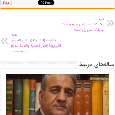
قبلی
مشارکت مسئولان برای ساخت
تیرپارک ضروری است
بعدی
خطيب زادة : يتعيّن على الترويكا
الأوروبية إظهار الجدية والارادة للدفع
بالمفاوضات
مقاله‌های مرتبط