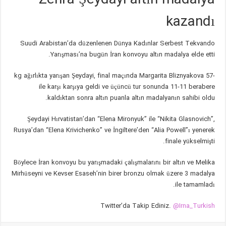
Zehra Şeydayi altın madalya
kazandı
Suudi Arabistan’da düzenlenen Dünya Kadınlar Serbest Tekvando
Yarışması’na bugün İran konvoyu altın madalya elde etti.
-57 kg ağırlıkta yarışan Şeydayi, final maçında Margarita Bliznyakova
ile karşı karşıya geldi ve üçüncü tur sonunda 11-11 berabere
kaldıktan sonra altın puanla altın madalyanın sahibi oldu.
Şeydayi Hırvatistan’dan “Elena Mironyuk” ile “Nikita Glasnovich”,
Rusya’dan “Elena Krivichenko” ve İngiltere’den “Alia Powell”ı yenerek
finale yükselmişti.
Böylece İran konvoyu bu yarışmadaki çalışmalarını bir altın ve Melika
Mirhüseyni ve Kevser Esaseh’nin birer bronzu olmak üzere 3 madalya
ile tamamladı.
Twitter’da Takip Ediniz.
@Irna_Turkish