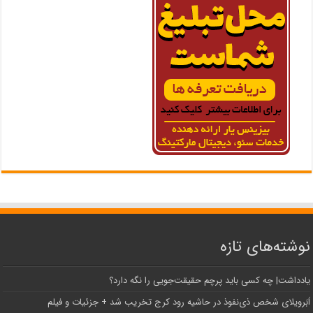
نوشته‌های تازه
یادداشت| ‌چه کسی باید پرچم حقیقت‌جویی را نگه دارد؟
اَبَر‌ویلای شخص ذی‌نفوذ در حاشیه‌ رود کرج تخریب شد + جزئیات و فیلم