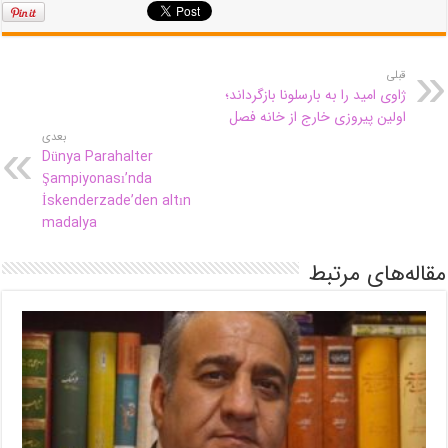
قبلی
ژاوی امید را به بارسلونا بازگرداند؛
اولین پیروزی خارج از خانه فصل
بعدی
Dünya Parahalter
Şampiyonası’nda
İskenderzade’den altın
madalya
مقاله‌های مرتبط