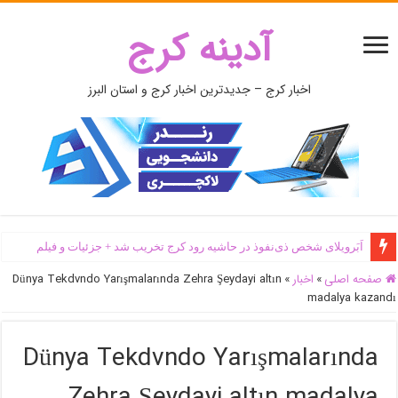
آدینه کرج
اخبار کرج – جدیدترین اخبار کرج و استان البرز
اَبَر‌ویلای شخص ذی‌نفوذ در حاشیه‌ رود کرج تخریب شد + جزئیات و فیلم
صفحه اصلی
»
اخبار
»
Dünya Tekdvndo Yarışmalarında Zehra Şeydayi altın
madalya kazandı
Dünya Tekdvndo Yarışmalarında