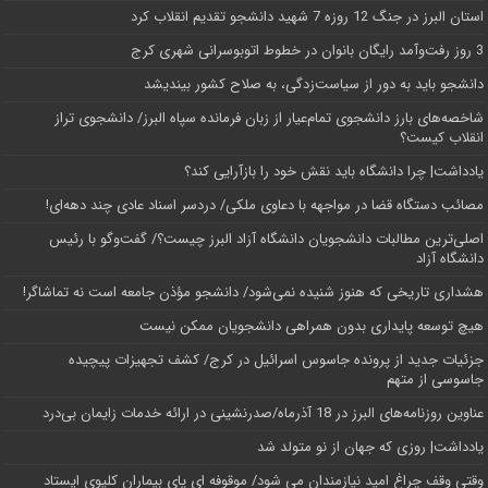
استان البرز در جنگ 12 روزه 7 شهید دانشجو تقدیم انقلاب کرد
3 روز رفت‌وآمد رایگان بانوان در خطوط اتوبوسرانی شهری کرج
دانشجو باید به دور از سیاست‌زدگی، به صلاح کشور بیندیشد
شاخصه‌های بارز دانشجوی تمام‌عیار از زبان فرمانده سپاه البرز/ دانشجوی تراز
انقلاب کیست؟
یادداشت| چرا دانشگاه باید نقش خود را بازآرایی کند؟
مصائب دستگاه قضا در مواجهه با دعاوی ملکی/ دردسر اسناد عادی چند‌ دهه‌ای!
اصلی‌ترین مطالبات دانشجویان دانشگاه آزاد البرز چیست؟/ گفت‌وگو با رئیس
دانشگاه آز‌اد
هشداری تاریخی که هنوز شنیده نمی‌شود/ دانشجو مؤذن جامعه است نه تماشاگر!
هیچ توسعه پایداری بدون همراهی دانشجویان ممکن نیست
جزئیات جدید از پرونده جاسوس اسرائیل در کرج/‌ کشف تجهیزات پیچیده
جاسوسی از متهم
عناوین روزنامه‌های البرز در ‌18 آذرماه/صدرنشینی در ارائه خدمات زایمان بی‌درد
یادداشت| روزی که جهان از نو متولد شد
وقتی وقف چراغ امید نیازمندان می شود/ موقوفه ای پای بیماران کلیوی ایستاد