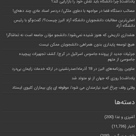
یادداشت| چرا دانشگاه باید نقش خود را بازآرایی کند؟
مصائب دستگاه قضا در مواجهه با دعاوی ملکی/ دردسر اسناد عادی چند‌ دهه‌ای!
اصلی‌ترین مطالبات دانشجویان دانشگاه آزاد البرز چیست؟/ گفت‌وگو با رئیس
دانشگاه آز‌اد
هشداری تاریخی که هنوز شنیده نمی‌شود/ دانشجو مؤذن جامعه است نه تماشاگر!
هیچ توسعه پایداری بدون همراهی دانشجویان ممکن نیست
جزئیات جدید از پرونده جاسوس اسرائیل در کرج/‌ کشف تجهیزات پیچیده
جاسوسی از متهم
عناوین روزنامه‌های البرز در ‌18 آذرماه/صدرنشینی در ارائه خدمات زایمان بی‌درد
یادداشت| روزی که جهان از نو متولد شد
وقتی وقف چراغ امید نیازمندان می شود/ موقوفه ای پای بیماران کلیوی ایستاد
دسته‌ها
آشپزی و غذا
(200)
اخبار
(11,736)
بازی و سرگرمی
(200)