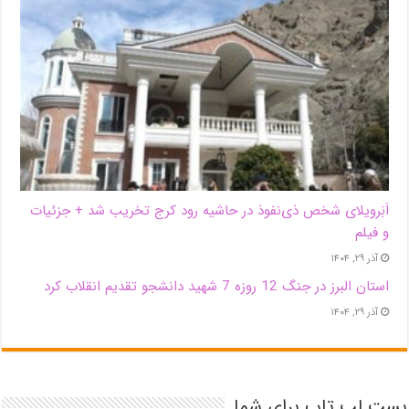
اَبَر‌ویلای شخص ذی‌نفوذ در حاشیه‌ رود کرج تخریب شد + جزئیات
و فیلم
آذر ۲۹, ۱۴۰۴
استان البرز در جنگ 12 روزه 7 شهید دانشجو تقدیم انقلاب کرد
آذر ۲۹, ۱۴۰۴
بست لپ تاپ برای شما