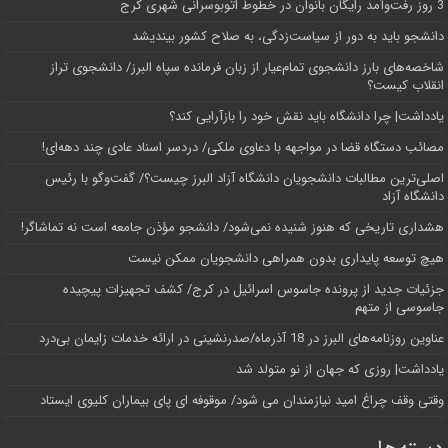
3 روز رفت‌وآمد رایگان بانوان در خطوط اتوبوسرانی شهری کرج
دانشجو باید به دور از سیاست‌زدگی، به صلاح کشور بیندیشد
شاخصه‌های بارز دانشجوی تمام‌عیار از زبان فرمانده سپاه البرز/ دانشجوی تراز
انقلاب کیست؟
یادداشت| چرا دانشگاه باید نقش خود را بازآرایی کند؟
مصائب دستگاه قضا در مواجهه با دعاوی ملکی/ دردسر اسناد عادی چند‌ دهه‌ای!
اصلی‌ترین مطالبات دانشجویان دانشگاه آزاد البرز چیست؟/ گفت‌وگو با رئیس
دانشگاه آز‌اد
هشداری تاریخی که هنوز شنیده نمی‌شود/ دانشجو مؤذن جامعه است نه تماشاگر!
هیچ توسعه پایداری بدون همراهی دانشجویان ممکن نیست
جزئیات جدید از پرونده جاسوس اسرائیل در کرج/‌ کشف تجهیزات پیچیده
جاسوسی از متهم
عناوین روزنامه‌های البرز در ‌18 آذرماه/صدرنشینی در ارائه خدمات زایمان بی‌درد
یادداشت| روزی که جهان از نو متولد شد
وقتی وقف چراغ امید نیازمندان می شود/ موقوفه ای پای بیماران کلیوی ایستاد