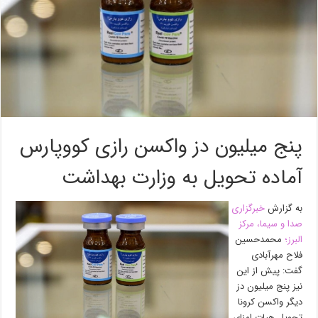
پنج میلیون دز واکسن رازی کووپارس
آماده تحویل به وزارت بهداشت
به گزارش
خبرگزاری
صدا و سیما، مرکز
البرز؛
محمدحسین
فلاح مهرآبادی
گفت: پیش از این
نیز پنج میلیون دز
دیگر واکسن کرونا
تحویل هیات امنای