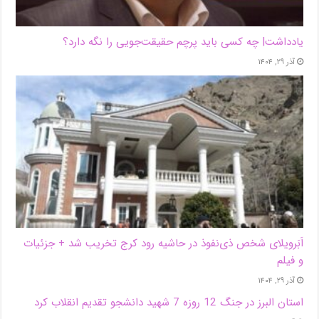
یادداشت| ‌چه کسی باید پرچم حقیقت‌جویی را نگه دارد؟
آذر ۲۹, ۱۴۰۴
اَبَر‌ویلای شخص ذی‌نفوذ در حاشیه‌ رود کرج تخریب شد + جزئیات
و فیلم
آذر ۲۹, ۱۴۰۴
استان البرز در جنگ 12 روزه 7 شهید دانشجو تقدیم انقلاب کرد