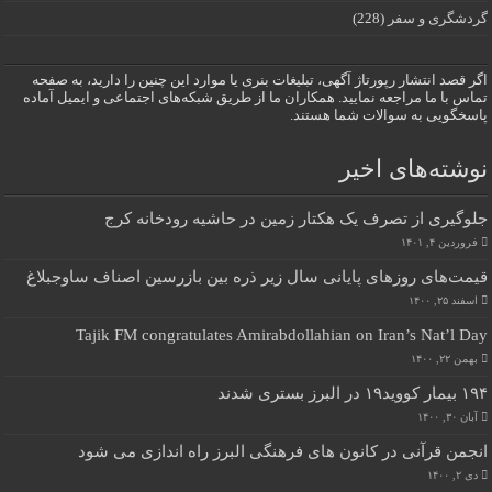
گردشگری و سفر
(228)
اگر قصد انتشار رپورتاژ آگهی، تبلیغات بنری یا موارد این چنین را دارید، به صفحه
تماس با ما مراجعه نمایید. همکاران ما از طریق شبکه‌های اجتماعی و ایمیل آماده
پاسخگویی به سوالات شما هستند.
نوشته‌های اخیر
جلوگیری از تصرف یک هکتار زمین در حاشیه رودخانه کرج
فروردین ۴, ۱۴۰۱
قیمت‌های روزهای پایانی سال زیر ذره بین بازرسین اصناف ساوجبلاغ
اسفند ۲۵, ۱۴۰۰
Tajik FM congratulates Amirabdollahian on Iran’s Nat’l Day
بهمن ۲۲, ۱۴۰۰
۱۹۴ بیمار کووید۱۹ در البرز بستری شدند
آبان ۳۰, ۱۴۰۰
انجمن قرآنی در کانون های فرهنگی البرز راه اندازی می شود
دی ۲, ۱۴۰۰