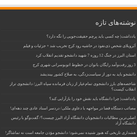
نوشته‌های تازه
یادداشت| ‌چه کسی باید پرچم حقیقت‌جویی را نگه دارد؟
اَبَر‌ویلای شخص ذی‌نفوذ در حاشیه‌ رود کرج تخریب شد + جزئیات و فیلم
استان البرز در جنگ 12 روزه 7 شهید دانشجو تقدیم انقلاب کرد
3 روز رفت‌وآمد رایگان بانوان در خطوط اتوبوسرانی شهری کرج
دانشجو باید به دور از سیاست‌زدگی، به صلاح کشور بیندیشد
شاخصه‌های بارز دانشجوی تمام‌عیار از زبان فرمانده سپاه البرز/ دانشجوی تراز
انقلاب کیست؟
یادداشت| چرا دانشگاه باید نقش خود را بازآرایی کند؟
مصائب دستگاه قضا در مواجهه با دعاوی ملکی/ دردسر اسناد عادی چند‌ دهه‌ای!
اصلی‌ترین مطالبات دانشجویان دانشگاه آزاد البرز چیست؟/ گفت‌وگو با رئیس
دانشگاه آز‌اد
هشداری تاریخی که هنوز شنیده نمی‌شود/ دانشجو مؤذن جامعه است نه تماشاگر!