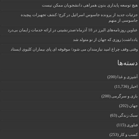
هیچ توسعه پایداری بدون همراهی دانشجویان ممکن نیست
جزئیات جدید از پرونده جاسوس اسرائیل در کرج/‌ کشف تجهیزات پیچیده
جاسوسی از متهم
عناوین روزنامه‌های البرز در ‌18 آذرماه/صدرنشینی در ارائه خدمات زایمان بی‌درد
یادداشت| روزی که جهان از نو متولد شد
وقتی وقف چراغ امید نیازمندان می شود/ موقوفه ای پای بیماران کلیوی ایستاد
دسته‌ها
آشپزی و غذا
(200)
اخبار
(11,736)
بازی و سرگرمی
(200)
جهان
(202)
سبک زندگی
(63)
فناوری
(115)
کسب و کار
(253)