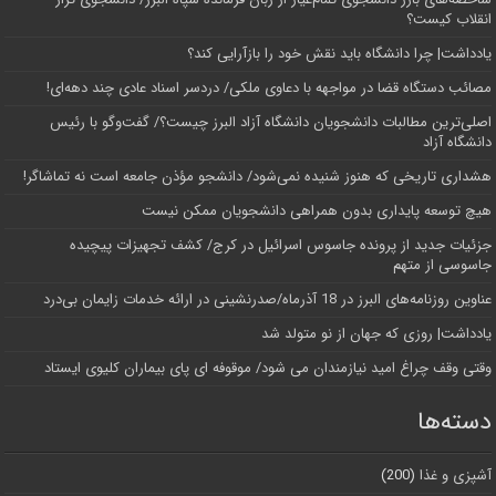
انقلاب کیست؟
یادداشت| چرا دانشگاه باید نقش خود را بازآرایی کند؟
مصائب دستگاه قضا در مواجهه با دعاوی ملکی/ دردسر اسناد عادی چند‌ دهه‌ای!
اصلی‌ترین مطالبات دانشجویان دانشگاه آزاد البرز چیست؟/ گفت‌وگو با رئیس
دانشگاه آز‌اد
هشداری تاریخی که هنوز شنیده نمی‌شود/ دانشجو مؤذن جامعه است نه تماشاگر!
هیچ توسعه پایداری بدون همراهی دانشجویان ممکن نیست
جزئیات جدید از پرونده جاسوس اسرائیل در کرج/‌ کشف تجهیزات پیچیده
جاسوسی از متهم
عناوین روزنامه‌های البرز در ‌18 آذرماه/صدرنشینی در ارائه خدمات زایمان بی‌درد
یادداشت| روزی که جهان از نو متولد شد
وقتی وقف چراغ امید نیازمندان می شود/ موقوفه ای پای بیماران کلیوی ایستاد
دسته‌ها
آشپزی و غذا
(200)