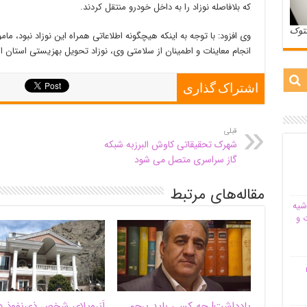
که بلافاصله نوزاد را به داخل خودرو منتقل کردند.
ستوک
وی افزود: با توجه به اینکه هیچگونه اطلاعاتی همراه این نوزاد نبود، مامو
انجام معاینات و اطمینان از سلامتی وی، نوزاد تحویل بهزیستی استان ال
اشتراک گذاری
قبلی
شهرک تحقیقاتی کاوش البرزبه شبکه
گاز سراسری متصل می شود
مقاله‌های مرتبط
شیه‌
 و
م
یادداشت| ‌چه کسی باید پرچم
اَبَر‌ویلای شخص ذی‌نفوذ د