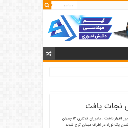
س نجات یافت
به گزارش روز سه شنبه مرکز اطلاع رسانی پلیس ، سرهنگ یدالله رنجبر پور اظهار داشت : ماموران کلانتری ۱۲ چمران
ن یک نوزاد در اطراف میدان کرج شدند