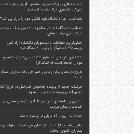
شاخصه‌های بارز دانشجوی تمام‌عیار از زبان فرمانده سپ
البرز/ دانشجوی تراز انقلاب کیست؟
یادداشت| چرا دانشگاه باید نقش خود را بازآرایی کند؟
مصائب دستگاه قضا در مواجهه با دعاوی ملکی/ دردسر
اسناد عادی چند‌ دهه‌ای!
اصلی‌ترین مطالبات دانشجویان دانشگاه آزاد البرز
چیست؟/ گفت‌وگو با رئیس دانشگاه آز‌اد
هشداری تاریخی که هنوز شنیده نمی‌شود/ دانشجو
مؤذن جامعه است نه تماشاگر!
هیچ توسعه پایداری بدون همراهی دانشجویان ممکن
نیست
جزئیات جدید از پرونده جاسوس اسرائیل در کرج/‌ ک
تجهیزات پیچیده جاسوسی از متهم
عناوین روزنامه‌های البرز در ‌18 آذرماه/صدرنشینی د
خدمات زایمان بی‌درد
یادداشت| روزی که جهان از نو متولد شد
وقتی وقف چراغ امید نیازمندان می شود/ موقوفه ای پ
بیماران کلیوی ایستاد