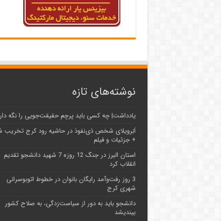
نوشته‌های تازه
یادداشت| ‌چه کسی باید پرچم حقیقت‌جویی را نگه دار
اَبَر‌ویلای شخص ذی‌نفوذ در حاشیه‌ رود کرج تخریب 
+ جزئیات و فیلم
استان البرز در جنگ 12 روزه 7 شهید دانشجو تقدیم
انقلاب کرد
3 روز رفت‌وآمد رایگان بانوان در خطوط اتوبوسرانی
شهری کرج
دانشجو باید به دور از سیاست‌زدگی، به صلاح کشور
بیندیشد