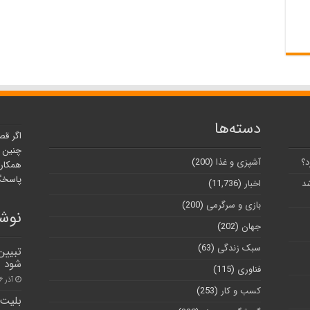
دسته‌ها
اگر قص
چنین ر
د؟
آشپزی و غذا
(200)
همکارا
پاسخگو
شد
اخبار
(11,736)
بازی و سرگرمی
(200)
نوشت
جهان
(202)
سبک زندگی
(63)
تبیین
شود
فناوری
(115)
آذر ۲۶, ۱۴۰۰
کسب و کار
(253)
بلیت 