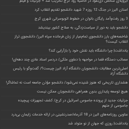
اَبَر‌ویلای شخص ذی‌نفوذ در حاشیه‌ رود کرج تخریب شد + جزئیات و فیلم
استان البرز در جنگ 12 روزه 7 شهید دانشجو تقدیم انقلاب کرد
3 روز رفت‌وآمد رایگان بانوان در خطوط اتوبوسرانی شهری کرج
دانشجو باید به دور از سیاست‌زدگی، به صلاح کشور بیندیشد
شاخصه‌های بارز دانشجوی تمام‌عیار از زبان فرمانده سپاه البرز/ دانشجوی تراز
انقلاب کیست؟
یادداشت| چرا دانشگاه باید نقش خود را بازآرایی کند؟
مصائب دستگاه قضا در مواجهه با دعاوی ملکی/ دردسر اسناد عادی چند‌ دهه‌ای!
اصلی‌ترین مطالبات دانشجویان دانشگاه آزاد البرز چیست؟/ گفت‌وگو با رئیس
دانشگاه آز‌اد
هشداری تاریخی که هنوز شنیده نمی‌شود/ دانشجو مؤذن جامعه است نه تماشاگر!
هیچ توسعه پایداری بدون همراهی دانشجویان ممکن نیست
جزئیات جدید از پرونده جاسوس اسرائیل در کرج/‌ کشف تجهیزات پیچیده
جاسوسی از متهم
عناوین روزنامه‌های البرز در ‌18 آذرماه/صدرنشینی در ارائه خدمات زایمان بی‌درد
یادداشت| روزی که جهان از نو متولد شد