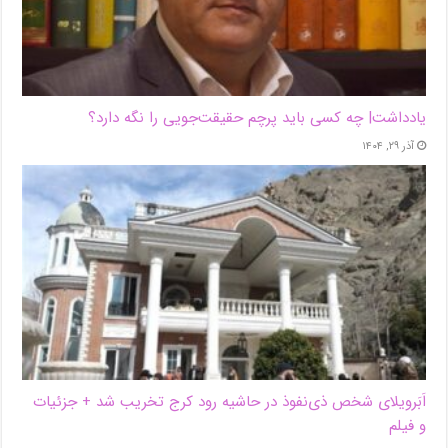
یادداشت| ‌چه کسی باید پرچم حقیقت‌جویی را نگه دارد؟
آذر ۲۹, ۱۴۰۴
اَبَر‌ویلای شخص ذی‌نفوذ در حاشیه‌ رود کرج تخریب شد + جزئیات
و فیلم