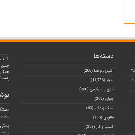
دسته‌ها
اگر قص
چنین ر
د؟
آشپزی و غذا
(200)
همکارا
پاسخگو
شد
اخبار
(11,736)
بازی و سرگرمی
(200)
نوشت
جهان
(202)
سبک زندگی
(63)
دستگی
بهمن ۱۲, ۰۰
فناوری
(115)
پیش‌ب
کسب و کار
(253)
اسفند ۸, ۰