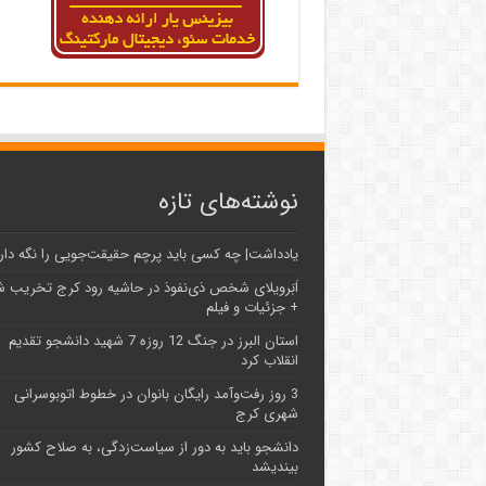
نوشته‌های تازه
یادداشت| ‌چه کسی باید پرچم حقیقت‌جویی را نگه دار
اَبَر‌ویلای شخص ذی‌نفوذ در حاشیه‌ رود کرج تخریب 
+ جزئیات و فیلم
استان البرز در جنگ 12 روزه 7 شهید دانشجو تقدیم
انقلاب کرد
3 روز رفت‌وآمد رایگان بانوان در خطوط اتوبوسرانی
شهری کرج
دانشجو باید به دور از سیاست‌زدگی، به صلاح کشور
بیندیشد