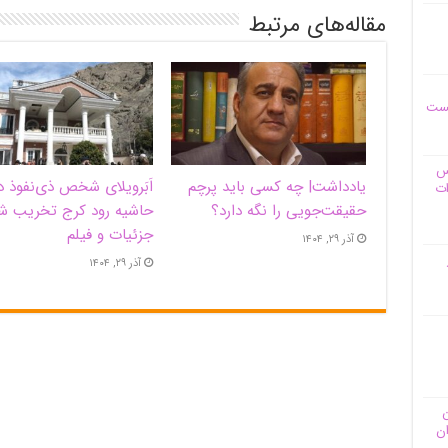
مقاله‌های مرتبط
یست
وس
یادداشت| ‌چه کسی باید پرچم
اَبَر‌ویلای شخص ذی‌نفوذ د
ات
حقیقت‌جویی را نگه دارد؟
حاشیه‌ رود کرج تخریب ش
جزئیات و فیلم
آذر ۲۹, ۱۴۰۴
آذر ۲۹, ۱۴۰۴
ن
ان