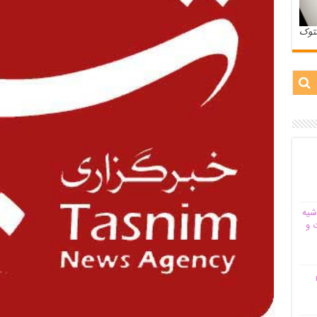
ستوک
شیه‌
 و
م