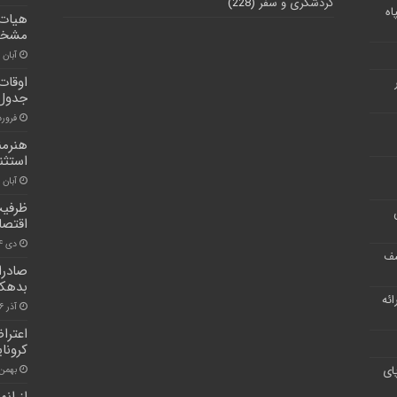
گردشگری و سفر
(228)
اه
هیات 
مشخص
آبان ۳۰, ۱۴۰۰
جدول
فروردین ۳
هنرمن
استثن
آبان ۹, ۱۴۰۱
ظرفیت
اقتصا
دی ۱۴, ۱۴۰۰
شف
صادرا
بدهکا
ر ارائه
آذر ۲۶, ۱۴۰۰
اعترا
کرونا
ای
بهمن ۳, ۰۰
از ان