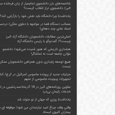
شاخصه‌های بارز دانشجوی تمام‌عیار از زبان فرمانده سپ
البرز/ دانشجوی تراز انقلاب کیست؟
یادداشت| چرا دانشگاه باید نقش خود را بازآرایی کند؟
مصائب دستگاه قضا در مواجهه با دعاوی ملکی/ دردسر
اسناد عادی چند‌ دهه‌ای!
اصلی‌ترین مطالبات دانشجویان دانشگاه آزاد البرز
چیست؟/ گفت‌وگو با رئیس دانشگاه آز‌اد
هشداری تاریخی که هنوز شنیده نمی‌شود/ دانشجو
مؤذن جامعه است نه تماشاگر!
هیچ توسعه پایداری بدون همراهی دانشجویان ممکن
نیست
جزئیات جدید از پرونده جاسوس اسرائیل در کرج/‌ ک
تجهیزات پیچیده جاسوسی از متهم
عناوین روزنامه‌های البرز در ‌18 آذرماه/صدرنشینی د
خدمات زایمان بی‌درد
یادداشت| روزی که جهان از نو متولد شد
وقتی وقف چراغ امید نیازمندان می شود/ موقوفه ای پ
بیماران کلیوی ایستاد