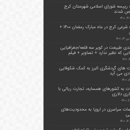
رییسه شورای اسلامی شهرستان کرج
 شدند
اوقات شرعی کرج در ماه مبارک رمضان ۱۴۰۰ +
۱, ۱۴۰۱
دی طبیعت در کویر سه قلعه/جغرافیایی
ایی که نظیر ندارد + تصاویر + فیلم
 های گردشگری البرز به کمک شکوفایی
دی می آید
ت به کشورهای همسایه، تجارت ریالی با
ری دلاری
ضات سراسری در اروپا به محدودیت‌های
یی
۱۴
هدام یک تیم تروریستی تا تصادف