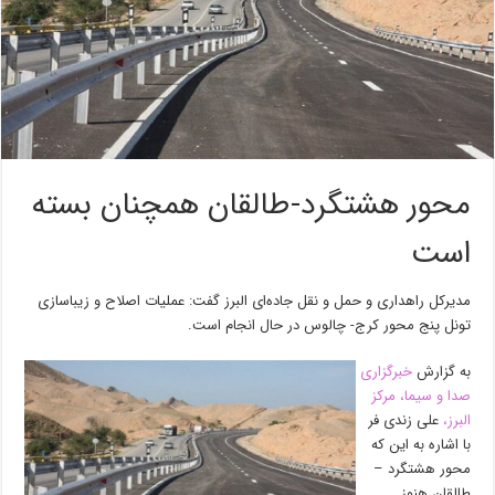
محور هشتگرد-طالقان همچنان بسته
است
مدیرکل راهداری و حمل و نقل جاده‌ای البرز گفت: عملیات اصلاح و زیباسازی
تونل پنج محور کرج- چالوس در حال انجام است.
به گزارش
خبرگزاری
صدا و سیما، مرکز
البرز،
علی زندی فر
با اشاره به این که
محور هشتگرد –
طالقان هنوز