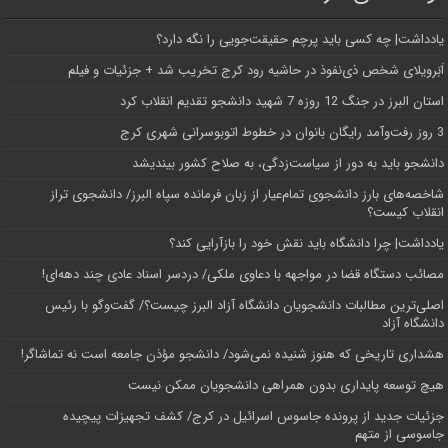
یادداشت| ‌چه کسی باید پرچم حقیقت‌جویی را نگه دارد؟
اَبَر‌ویلای شخص ذی‌نفوذ در حاشیه‌ رود کرج تخریب شد + جزئیات و فیلم
استان البرز در جنگ 12 روزه 7 شهید دانشجو تقدیم انقلاب کرد
3 روز رفت‌وآمد رایگان بانوان در خطوط اتوبوسرانی شهری کرج
دانشجو باید به دور از سیاست‌زدگی، به صلاح کشور بیندیشد
شاخصه‌های بارز دانشجوی تمام‌عیار از زبان فرمانده سپاه البرز/ دانشجوی تراز
انقلاب کیست؟
یادداشت| چرا دانشگاه باید نقش خود را بازآرایی کند؟
مصائب دستگاه قضا در مواجهه با دعاوی ملکی/ دردسر اسناد عادی چند‌ دهه‌ای!
اصلی‌ترین مطالبات دانشجویان دانشگاه آزاد البرز چیست؟/ گفت‌وگو با رئیس
دانشگاه آز‌اد
هشداری تاریخی که هنوز شنیده نمی‌شود/ دانشجو مؤذن جامعه است نه تماشاگر!
هیچ توسعه پایداری بدون همراهی دانشجویان ممکن نیست
جزئیات جدید از پرونده جاسوس اسرائیل در کرج/‌ کشف تجهیزات پیچیده
جاسوسی از متهم