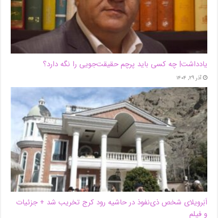
یادداشت| ‌چه کسی باید پرچم حقیقت‌جویی را نگه دارد؟
آذر ۲۹, ۱۴۰۴
اَبَر‌ویلای شخص ذی‌نفوذ در حاشیه‌ رود کرج تخریب شد + جزئیات
و فیلم