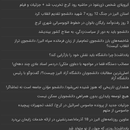
اَبَر‌ویلای شخص ذی‌نفوذ در حاشیه‌ رود کرج تخریب شد + جزئیات و فیلم
استان البرز در جنگ 12 روزه 7 شهید دانشجو تقدیم انقلاب کرد
3 روز رفت‌وآمد رایگان بانوان در خطوط اتوبوسرانی شهری کرج
دانشجو باید به دور از سیاست‌زدگی، به صلاح کشور بیندیشد
شاخصه‌های بارز دانشجوی تمام‌عیار از زبان فرمانده سپاه البرز/ دانشجوی تراز
انقلاب کیست؟
یادداشت| چرا دانشگاه باید نقش خود را بازآرایی کند؟
مصائب دستگاه قضا در مواجهه با دعاوی ملکی/ دردسر اسناد عادی چند‌ دهه‌ای!
اصلی‌ترین مطالبات دانشجویان دانشگاه آزاد البرز چیست؟/ گفت‌وگو با رئیس
دانشگاه آز‌اد
هشداری تاریخی که هنوز شنیده نمی‌شود/ دانشجو مؤذن جامعه است نه تماشاگر!
هیچ توسعه پایداری بدون همراهی دانشجویان ممکن نیست
جزئیات جدید از پرونده جاسوس اسرائیل در کرج/‌ کشف تجهیزات پیچیده
جاسوسی از متهم
عناوین روزنامه‌های البرز در ‌18 آذرماه/صدرنشینی در ارائه خدمات زایمان بی‌درد
یادداشت| روزی که جهان از نو متولد شد