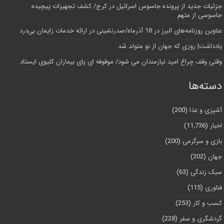
جزئیات جدید از پرونده جاسوس اسرائیل در کرج/‌ کشف تجهیزات پیچیده
جاسوسی از متهم
عناوین روزنامه‌های البرز در ‌18 آذرماه/صدرنشینی در ارائه خدمات زایمان بی‌درد
یادداشت| روزی که جهان از نو متولد شد
وقتی وقف چراغ امید نیازمندان می شود/ موقوفه ای پای بیماران کلیوی ایستاد
دسته‌ها
آشپزی و غذا
(200)
اخبار
(11,736)
بازی و سرگرمی
(200)
جهان
(202)
سبک زندگی
(63)
فناوری
(115)
کسب و کار
(253)
گردشگری و سفر
(228)