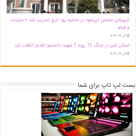
اَبَر‌ویلای شخص ذی‌نفوذ در حاشیه‌ رود کرج تخریب شد + جزئیات
و فیلم
آذر ۲۹, ۱۴۰۴
استان البرز در جنگ 12 روزه 7 شهید دانشجو تقدیم انقلاب کرد
آذر ۲۹, ۱۴۰۴
بست لپ تاپ برای شما