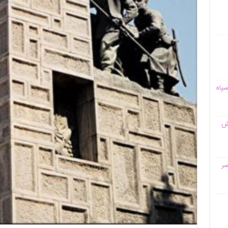
سپاه
قش
سر