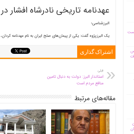
عهدنامه تاریخی نادرشاه افشار در
البرزشناسی؛
یست
یک البرزپژوه گفت: یکی از پیمان‌های صلح ایران به نام عهدنامه کردان،
وس
اشتراک گذاری
ات
قبلی
استاندار البرز: دولت به دنبال تامین
منافع مردم است
مقاله‌های مرتبط
ن
ان