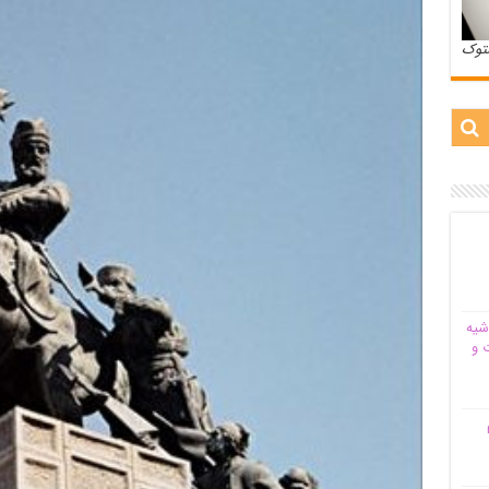
ستوک
شیه‌
 و
م