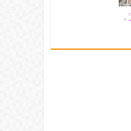
ر
د +