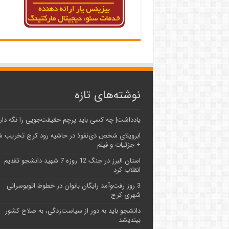
نوشته‌های تازه
یادداشت| ‌چه کسی باید پرچم حقیقت‌جویی را نگه دار
اَبَر‌ویلای شخص ذی‌نفوذ در حاشیه‌ رود کرج تخریب 
+ جزئیات و فیلم
استان البرز در جنگ 12 روزه 7 شهید دانشجو تقدیم
انقلاب کرد
3 روز رفت‌وآمد رایگان بانوان در خطوط اتوبوسرانی
شهری کرج
دانشجو باید به دور از سیاست‌زدگی، به صلاح کشور
بیندیشد