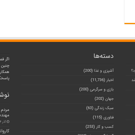
دسته‌ها
اگر قص
چنین ر
د؟
آشپزی و غذا
(200)
همکارا
پاسخگو
شد
اخبار
(11,736)
بازی و سرگرمی
(200)
نوشت
جهان
(202)
سبک زندگی
(63)
مردم 
مهندس
فناوری
(115)
آذر ۴, ۱۴۰۰
کسب و کار
(253)
کاروان