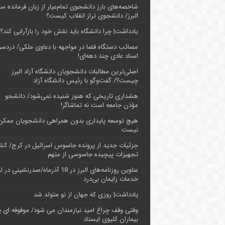
شاخصه‌های بارز دانشجوی تمام‌عیار از زبان فرمانده سپ
البرز/ دانشجوی تراز انقلاب کیست؟
یادداشت| چرا دانشگاه باید نقش خود را بازآرایی کند؟
مصائب دستگاه قضا در مواجهه با دعاوی ملکی/ دردسر
اسناد عادی چند‌ دهه‌ای!
اصلی‌ترین مطالبات دانشجویان دانشگاه آزاد البرز
چیست؟/ گفت‌وگو با رئیس دانشگاه آز‌اد
هشداری تاریخی که هنوز شنیده نمی‌شود/ دانشجو
مؤذن جامعه است نه تماشاگر!
هیچ توسعه پایداری بدون همراهی دانشجویان ممکن
نیست
جزئیات جدید از پرونده جاسوس اسرائیل در کرج/‌ ک
تجهیزات پیچیده جاسوسی از متهم
عناوین روزنامه‌های البرز در ‌18 آذرماه/صدرنشینی د
خدمات زایمان بی‌درد
یادداشت| روزی که جهان از نو متولد شد
وقتی وقف چراغ امید نیازمندان می شود/ موقوفه ای پ
بیماران کلیوی ایستاد