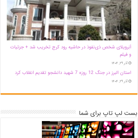
اَبَر‌ویلای شخص ذی‌نفوذ در حاشیه‌ رود کرج تخریب شد + جزئیات
و فیلم
آذر ۲۹, ۱۴۰۴
استان البرز در جنگ 12 روزه 7 شهید دانشجو تقدیم انقلاب کرد
آذر ۲۹, ۱۴۰۴
بست لپ تاپ برای شما