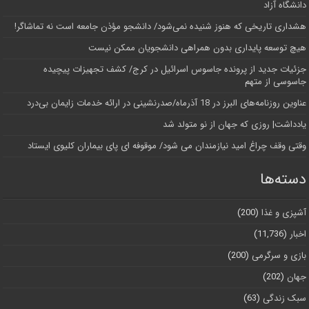
دانشگاه آز‌اد
هشداری تاریخی که هنوز شنیده نمی‌شود/ دانشجو مؤذن جامعه است نه تماشاگر!
هیچ توسعه پایداری بدون همراهی دانشجویان ممکن نیست
جزئیات جدید از پرونده جاسوس اسرائیل در کرج/‌ کشف تجهیزات پیچیده
جاسوسی از متهم
عناوین روزنامه‌های البرز در ‌18 آذرماه/صدرنشینی در ارائه خدمات زایمان بی‌درد
یادداشت| روزی که جهان از نو متولد شد
وقتی وقف چراغ امید نیازمندان می شود/ موقوفه ای پای بیماران کلیوی ایستاد
دسته‌ها
آشپزی و غذا
(200)
اخبار
(11,736)
بازی و سرگرمی
(200)
جهان
(202)
سبک زندگی
(63)