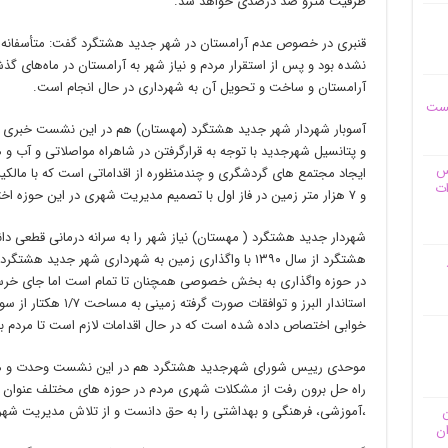
ظرفیت مترو صد درصدی خواهد شد.
قنبری در خصوص عدم آرامستان در شهر جدید هشتگرد گفت: متأسفانه 
نشده بود و پس از استقرار مردم و نیاز شهر به آرامستان در ماه‌های گ
آرامستان و ساخت و تحویل آن به شهرداری در حال انجام است.
یست
آسوبار شهردار شهر جدید هشتگرد (مهستان) هم در این نشست خبری پ
و پتانسیل شهرجدید با توجه به قرارگرفتن در شاهراه مواصلاتی و آب
وس
ایجاد مجتمع های گردشگری و چندمنظوره از اقداماتی است که با مالک
ات
و ۷ هزار متر زمین در فاز اول با تصمیم مدیریت شهری در این حوزه اختصاص خواهد گرفت.
شهردار جدید هشتگرد ( مهستان) نیاز شهر را به سرانه درمانی قطعی 
هشتگرد از سال ۱۳۹۰ با واگذاری زمین به شهرداری شهر جدید
در حوزه واگذاری به بخش خصوصی همچنان تا تمام است اما جای خرس
خوابی اختصاص داده شده است که در حال اقدامات لازم است تا مردم بتوا
موحدی رییس شورای شهرجدید هشتگرد هم در این نشست وحدت و هم
راه حل برون رفت از مشکلات شهری مردم در حوزه های مختلف عنوان 
،آموزشی، فرهنگی و بهداشتی را به حق دانست و از تلاش مدیریت شهر
ن
ان