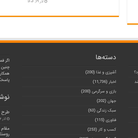
آذر ۲۹, ۱۴۰۴
دسته‌ها
اگر قص
چنین ر
د؟
آشپزی و غذا
(200)
همکارا
پاسخگو
شد
اخبار
(11,736)
بازی و سرگرمی
(200)
نوشت
جهان
(202)
سبک زندگی
(63)
طرح تحولی خ
آذر ۴, ۱۴۰۰
فناوری
(115)
کسب و کار
(253)
روستای