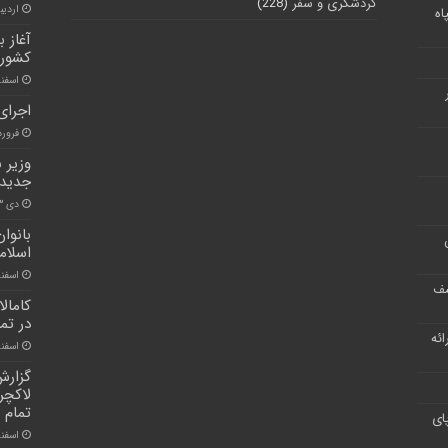
گردشگری و سفر
(228)
اردیبهشت
اه
آغاز 
کشور د
اسفند ۲, ۰
اجرای
فروردین ۵
وزیر 
جدید 
دی ۳, ۱۴۰۰
بانوا
اسلام
اسفند ۱۲, 
شف
کامال
در تما
ر ارائه
اسفند ۲۲, 
لاکچر
تمام 
ای
اسفند ۴, ۰