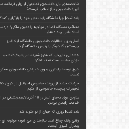
شاخصه‌های بارز دانشجوی تمام‌عیار از زبان فرمانده سپ
البرز/ دانشجوی تراز انقلاب کیست؟
یادداشت| چرا دانشگاه باید نقش خود را بازآرایی کند؟
مصائب دستگاه قضا در مواجهه با دعاوی ملکی/ دردسر
اسناد عادی چند‌ دهه‌ای!
اصلی‌ترین مطالبات دانشجویان دانشگاه آزاد البرز
چیست؟/ گفت‌وگو با رئیس دانشگاه آز‌اد
هشداری تاریخی که هنوز شنیده نمی‌شود/ دانشجو
مؤذن جامعه است نه تماشاگر!
هیچ توسعه پایداری بدون همراهی دانشجویان ممکن
نیست
جزئیات جدید از پرونده جاسوس اسرائیل در کرج/‌ ک
تجهیزات پیچیده جاسوسی از متهم
عناوین روزنامه‌های البرز در ‌18 آذرماه/صدرنشینی د
خدمات زایمان بی‌درد
یادداشت| روزی که جهان از نو متولد شد
وقتی وقف چراغ امید نیازمندان می شود/ موقوفه ای پ
بیماران کلیوی ایستاد