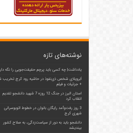
نوشته‌های تازه
یادداشت| ‌چه کسی باید پرچم حقیقت‌جویی را نگه دار
اَبَر‌ویلای شخص ذی‌نفوذ در حاشیه‌ رود کرج تخریب 
+ جزئیات و فیلم
استان البرز در جنگ 12 روزه 7 شهید دانشجو تقدیم
انقلاب کرد
3 روز رفت‌وآمد رایگان بانوان در خطوط اتوبوسرانی
شهری کرج
دانشجو باید به دور از سیاست‌زدگی، به صلاح کشور
بیندیشد