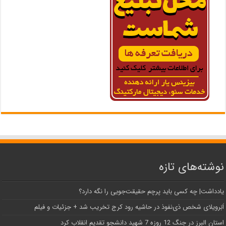
نوشته‌های تازه
یادداشت| ‌چه کسی باید پرچم حقیقت‌جویی را نگه دارد؟
اَبَر‌ویلای شخص ذی‌نفوذ در حاشیه‌ رود کرج تخریب شد + جزئیات و فیلم
استان البرز در جنگ 12 روزه 7 شهید دانشجو تقدیم انقلاب کرد