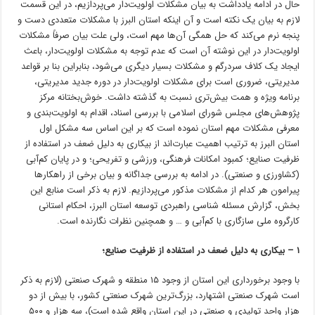
حال در ادامه یادداشت به بیان مشکلات اولویت‌دار می‌پردازیم، در این قسمت
لازم به بیان یک نکته است و آن اینکه استان البرز با مشکلات متعددی دست و
پنجه نرم می‌کند که حل همگی آن‌ها مهم است، ولی علت بیان صرفاً مشکلات
اولویت‌دار در این نوشته آن است که عدم توجه به مشکلات اولویت‌دار، باعث
ایجاد یک کلاف سردرگم و مشکلات بسیار دیگری می‌شود، بنابراین بنا بر قواعد
مدیریتی، ضروری است برای مشکلات اولویت‌دار در دوره جدید مدیریتی،
برنامه ویژه و همت بیش‌تری نسبت به گذشته داشت. خوش‌بختانه مرکز
پژوهش‌های مجلس شورای اسلامی با بررسی اسناد، اقدام به اولویت‌بندی و
معرفی مشکلات مهم استان نموده است که بر این اساس سه مشکل اول
استان البرز به ترتیب اهمیت عبارت‌اند از بیکاری به دلیل ضعف در استفاده از
ظرفیت صنایع؛ کمبود امکانات فرهنگی، ورزشی و تفریحی؛ و در پایان کم‌آبی
(کشاورزی و صنعتی). در ادامه به بررسی جداگانه و بیان برخی از راهکارها
پیرامون هر کدام از مشکلات مذکور می‌پردازیم. لازم به ذکر است منابع این
بخش، گزارش مسئله شناسی راهبردی توسعه استان البرز، احکام استانی
کارگروه ملی سازگاری با کم‌آبی و … و همچنین نظرات نگارنده است.
۱ –
بیکاری به دلیل ضعف در استفاده از ظرفیت صنایع؛
با وجود برخورداری این استان از وجود ۱۵ منطقه و شهرک صنعتی (لازم به ذکر
است شهرک صنعتی اشتهارد، بزرگ‌ترین شهرک صنعتی کشور، با بیش از دو
هزار واحد تولیدی و صنعتی در این استان واقع شده است)، سه هزار و ۵۰۰