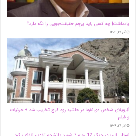
یادداشت| ‌چه کسی باید پرچم حقیقت‌جویی را نگه دارد؟
آذر ۲۹, ۱۴۰۴
اَبَر‌ویلای شخص ذی‌نفوذ در حاشیه‌ رود کرج تخریب شد + جزئیات
و فیلم
آذر ۲۹, ۱۴۰۴
استان البرز در جنگ 12 روزه 7 شهید دانشجو تقدیم انقلاب کرد