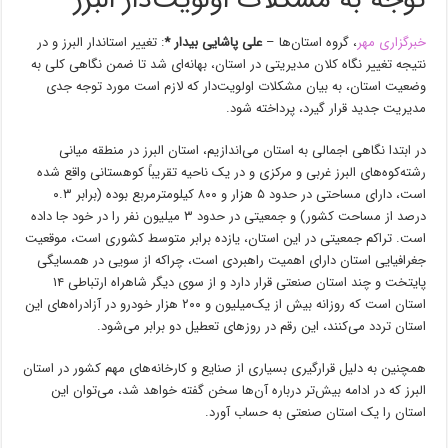
توجه به مشکلات اولویت‌دار البرز
خبرگزاری مهر
، گروه استان‌ها –
علی پاشایی بیدار *
: تغییر استاندار البرز و در
نتیجه تغییر نگاه کلان مدیریتی در استان، بهانه‌ای شد تا ضمن نگاهی کلی به
وضعیت استان، به بیان مشکلات اولویت‌دار که لازم است مورد توجه جدی
مدیریت جدید قرار گیرد، پرداخته شود.
در ابتدا نگاهی اجمالی به استان می‌اندازیم، استان البرز در منطقه میانی
رشته‌کوه‌های البرز غربی و مرکزی و در یک ناحیه تقریباً کوهستانی واقع شده
است، دارای مساحتی در حدود ۵ هزار و ۸۰۰ کیلومترمربع بوده (برابر ۰.۳
درصد از مساحت کشور) و جمعیتی در حدود ۳ میلیون نفر را در خود جا داده
است. تراکم جمعیتی در این استان، یازده برابر متوسط کشوری است، موقعیت
جغرافیایی استان دارای اهمیت راهبردی است، چراکه از سویی در همسایگی
پایتخت و چند استان صنعتی قرار دارد و از سوی دیگر شاهراه ارتباطی ۱۴
استان است که روزانه بیش از یک‌میلیون و ۲۰۰ هزار خودرو در آزادراه‌های این
استان تردد می‌کنند، این رقم در روزهای تعطیل دو برابر می‌شود.
همچنین به دلیل قرارگیری بسیاری از صنایع و کارخانه‌های مهم کشور در استان
البرز که در ادامه بیش‌تر درباره آن‌ها سخن گفته خواهد شد، می‌توان این
استان را یک استان صنعتی به حساب آورد.