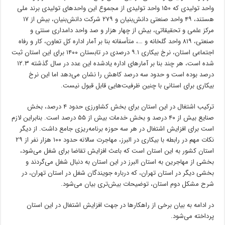
واحد تولیدی که ۱۵۰ واحد تولیدی از مجموع این واحدهای تولیدی برند ملی
هستند، ۴۹ واحد صنعتی دانش‌بنیان و ۲۷۹ شرکت دانش‌بنیان، بیش از ۱۷
مرکز علمی و تحقیقاتی، بیش از چهار هزار و صد واحد دامداری سنتی و
صنعتی، ۸۱۹ واحد گلخانه و …، متأسفانه بنا بر آمار اداره کل تعاون، کار و رفاه
اجتماعی استان، نرخ بیکاری ۹.۱ درصدی در تابستان ۱۴۰۰ برای این استان ثبت
شده است، هر چند بنا بر آمارهای اداره یادشده این عدد در سال گذشته ۱۲.۳
درصد بوده است و حدود سه درصد کاهش را نشان می‌دهد اما این نرخ
بیکاری برای استانی با چنین ظرفیت‌هایی قابل قبول نیست.
ترکیب اشتغال در این استان برای بخش کشاورزی حدود ۴ درصد، بخش
صنایع بیش از ۴۰ درصد و بخش خدمات بیش از ۵۵ درصد است. بنابراین لازم
است برای افزایش اشتغال در هر سه حوزه برنامه‌ریزی جامع داشت. از دیگر
نکات مهم در رابطه با بیکاری در البرز، مهاجرت سالانه حدود ۱۰۰ هزار نفر از ۲۹
استان کشور به این استان است که باعث افزایش تقاضا برای شغل می‌شود،
بخشی از مهاجرین به استان البرز در این استان به دنبال شغل می‌گردند و
بخشی دیگر در استان تهران، که درباره جویندگان شغل در استان تهران، در
شرح مشکل دوم استان، توضیحات بیش‌تری بیان می‌شود.
در ادامه به بیان برخی از راهکارها در جهت افزایش اشتغال در این استان
پرداخته می‌شود.