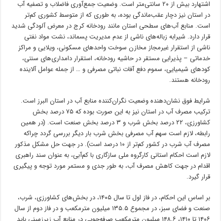
اشتهارد بیش از ۲۰ سانتی‌متر است. وضعیت جمع‌آوری فاضلاب و تصفیه آب
در استان نیز دچار عقب‌ماندگی بوده، به طوری که از متوسط کشوری کم‌تر
است. منابع آب‌های سطحی استان مانند رودخانه کرج در معرض آلودگی شدید
قرار دارد. شیرابه زباله‌های ناشی از عدم مدیریت پسماند، نشت مواد نفتی
ناشی از استقرار غیرمجاز مخازن سوخت واحدهای مسکونی، ویلایی و مراکز
خدماتی – پذیرایی مستقر در حاشیه رودخانه، استقرار دامداری‌های سنتی،
کودهای شیمیایی، سموم دفع آفات نباتی مصرفی و … از جمله عوامل آلاینده
رودخانه هستند.
شرایط فوق نشان‌دهنده وضعیت نگران‌کننده منابع آب در استان البرز است.
ترکیب مصرف آب در استان نیز به این صورت بوده که ۷۵ درصد بخش
کشاورزی، ۲۲ درصد بخش شرب و ۳ درصد بخش صنعت است. (در همین
رابطه، لازم است سهم آب مصرفی بخش شرب بار دیگر بررسی گردد چراکه
مصرف آب شرب در کشور کم‌تر از ۱۰ درصد است). در جهت حل مشکل مذکور
لازم است احکام استانی کارگروه ملی سازگاری با کم‌آبی، به عنوان سند راهبری
اقدام در جهت کاهش مصرف آب، به طور جدی و مستمر مورد توجه و پیگیری
قرار گیرد.
بر اساس این احکام، در فاز اول تا سال ۱۴۰۵، در بخش‌های کشاورزی، شرب،
صنعت و فضای سبز، در مجموع ۱۳۵.۵ میلیون مترمکعب و در فاز دوم از سال
۱۴۰۶ تا ۱۴۱۰، ۱۴۸.۶ میلیون مترمکعب صرفه‌جویی در منابع آب زیرزمینی باید