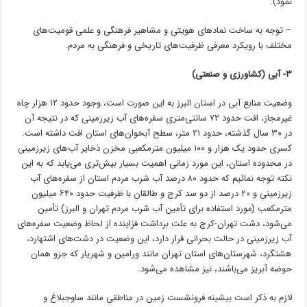
نمود).
– توجه به ساخت نمادهای هویتی و مشاهیر فرهنگی و علمی قومیت‌های
مختلف با رویکرد معرفی ظرفیت‌های تاریخی و فرهنگی به مردم.
۳- آبی (کشاورزی و صنعتی)
وضعیت منابع آبی در استان البرز به این صورت است، وجود حدود ۱۲ هزار چاه
غیرمجاز، افت حدود ۷۲ سانتی‌متری سفره‌های آب زیرزمینی که در نتیجه آن
در ۳۰ سال گذشته، حدود ۲۱ متر، سطح آبخوان‌های استان افت داشته است.
کسری حدود یک هزار و ۱۰۰ میلیون مترمکعبی مخزن ذخایر آب‌های زیرزمینی
در محدوده استان، این مورد زمانی اهمیت بسیار بیش‌تری می‌یابد که به این
نکته توجه نمائیم که حدود ۸۰ درصد آب شرب مردم استان از سفره‌های آب
زیرزمینی و ۲۰ درصد از دو سد کرج و طالقان با ظرفیت حدود ۶۴۰ میلیون
مترمکعب (مورد استفاده برای تأمین آب شرب مردم تهران و البرز) تأمین
می‌شود، دشت تهران-کرج به علت برداشت فزاینده از لحاظ وضعیت سفره‌های
آب زیرزمینی در حالت بحرانی قرار دارد، این وضعیت در دشت‌های اشتهارد،
هشتگرد، شهرستان‌های استان تهران مانند ورامین و شهریار که
جزو
همان
حوضه آبریز می‌باشند، نیز مشاهده می‌شود.
لازم به ذکر است بیشینه فرونشست زمین در مناطقی مانند ساوجبلاغ و