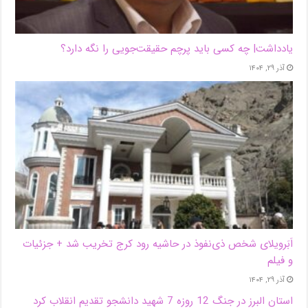
یادداشت| ‌چه کسی باید پرچم حقیقت‌جویی را نگه دارد؟
آذر ۲۹, ۱۴۰۴
اَبَر‌ویلای شخص ذی‌نفوذ در حاشیه‌ رود کرج تخریب شد + جزئیات
و فیلم
آذر ۲۹, ۱۴۰۴
استان البرز در جنگ 12 روزه 7 شهید دانشجو تقدیم انقلاب کرد