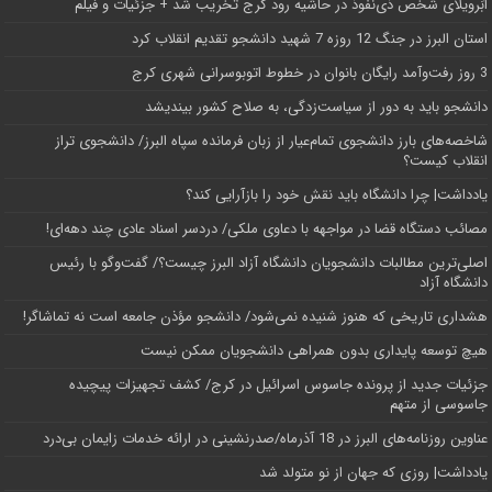
اَبَر‌ویلای شخص ذی‌نفوذ در حاشیه‌ رود کرج تخریب شد + جزئیات و فیلم
استان البرز در جنگ 12 روزه 7 شهید دانشجو تقدیم انقلاب کرد
3 روز رفت‌وآمد رایگان بانوان در خطوط اتوبوسرانی شهری کرج
دانشجو باید به دور از سیاست‌زدگی، به صلاح کشور بیندیشد
شاخصه‌های بارز دانشجوی تمام‌عیار از زبان فرمانده سپاه البرز/ دانشجوی تراز
انقلاب کیست؟
یادداشت| چرا دانشگاه باید نقش خود را بازآرایی کند؟
مصائب دستگاه قضا در مواجهه با دعاوی ملکی/ دردسر اسناد عادی چند‌ دهه‌ای!
اصلی‌ترین مطالبات دانشجویان دانشگاه آزاد البرز چیست؟/ گفت‌وگو با رئیس
دانشگاه آز‌اد
هشداری تاریخی که هنوز شنیده نمی‌شود/ دانشجو مؤذن جامعه است نه تماشاگر!
هیچ توسعه پایداری بدون همراهی دانشجویان ممکن نیست
جزئیات جدید از پرونده جاسوس اسرائیل در کرج/‌ کشف تجهیزات پیچیده
جاسوسی از متهم
عناوین روزنامه‌های البرز در ‌18 آذرماه/صدرنشینی در ارائه خدمات زایمان بی‌درد
یادداشت| روزی که جهان از نو متولد شد