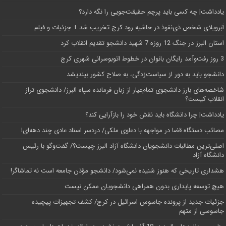
یادداشت| ‌چه کسی باید پرچم حقیقت‌جویی را نگه دارد؟
اَبَر‌ویلای شخص ذی‌نفوذ در حاشیه‌ رود کرج تخریب شد + جزئیات و فیلم
استان البرز در جنگ 12 روزه 7 شهید دانشجو تقدیم انقلاب کرد
3 روز رفت‌وآمد رایگان بانوان در خطوط اتوبوسرانی شهری کرج
دانشجو باید به دور از سیاست‌زدگی، به صلاح کشور بیندیشد
شاخصه‌های بارز دانشجوی تمام‌عیار از زبان فرمانده سپاه البرز/ دانشجوی تراز
انقلاب کیست؟
یادداشت| چرا دانشگاه باید نقش خود را بازآرایی کند؟
مصائب دستگاه قضا در مواجهه با دعاوی ملکی/ دردسر اسناد عادی چند‌ دهه‌ای!
اصلی‌ترین مطالبات دانشجویان دانشگاه آزاد البرز چیست؟/ گفت‌وگو با رئیس
دانشگاه آز‌اد
هشداری تاریخی که هنوز شنیده نمی‌شود/ دانشجو مؤذن جامعه است نه تماشاگر!
هیچ توسعه پایداری بدون همراهی دانشجویان ممکن نیست
جزئیات جدید از پرونده جاسوس اسرائیل در کرج/‌ کشف تجهیزات پیچیده
جاسوسی از متهم