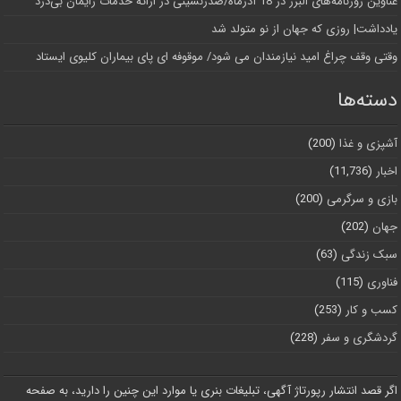
عناوین روزنامه‌های البرز در ‌18 آذرماه/صدرنشینی در ارائه خدمات زایمان بی‌درد
یادداشت| روزی که جهان از نو متولد شد
وقتی وقف چراغ امید نیازمندان می شود/ موقوفه ای پای بیماران کلیوی ایستاد
دسته‌ها
آشپزی و غذا
(200)
اخبار
(11,736)
بازی و سرگرمی
(200)
جهان
(202)
سبک زندگی
(63)
فناوری
(115)
کسب و کار
(253)
گردشگری و سفر
(228)
اگر قصد انتشار رپورتاژ آگهی، تبلیغات بنری یا موارد این چنین را دارید، به صفحه