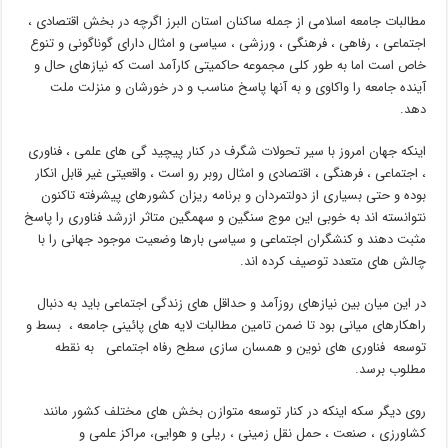
مطالبات جامعه اسلامی از جمله ساکنان استان البرز اگرچه در بخش اقتصادی ،
اجتماعی ، رفاهی ، فرهنگی ، ورزشی ، سیاسی و امثال دارای گوناگونی و تنوع
خاص است اما به طور کلی مجموعه حاکمیتی کارآمد است که نیازهای حال و
آینده جامعه را واکاوی و به آنها پاسخ مناسب و در خورشان و منزلت ملت
دهد.
اینکه جهان امروز با سیر تحولات شگرف در کنار پیچید گی های علمی ، فناوری
، اجتماعی ، فرهنگی ، اقتصادی و امثال روبر رو است ، واقعیتی غیر قابل انکار
بوده و حتی بسیاری از دولتمردان و برنامه ریزان کشورهای پیشرفته تاکنون
نتوانسته اند به خوبی این موج سنگین و سهمگین متاثر ازرشد فناوری را پاسخ
مثبت دهند و کنشگران اجتماعی و سیاسی بارها وضعیت موجود جهانی را با
چالش های متعدد توصیف کرده اند.
در این میان بین نیازهای روزآمد و حداقل های زندگی اجتماعی باید به دنبال
راهکارهای میانی بود تا ضمن تامین مطالبات لایه های پائینی جامعه ، بسط و
توسعه فناوری های نوین و همسان سازی سطح رفاه اجتماعی به نقطه
مطلوب برسد.
روی دیگر سکه اینکه در کنار توسعه متوازن بخش های مختلف کشور مانند
کشاورزی ، صنعت ، حمل نقل زمینی ، ریلی و هوایی، مراکز علمی و