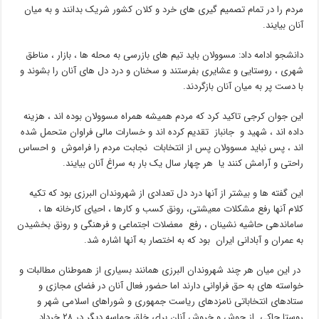
مردم را در تمام تصمیم گیری های خرد و کلان کشور شریک بدانند و به میان
آنان بیایند.
دانشجو ادامه داد: مسوولان باید تیم های بازرسی به محله ها ، بازار ، مناطق
شهری ، روستایی و عشایری بفرستند و سخنان و درد دل های آنان را بشوند و
با دست پر به میان آنان بازگردند.
این جوان کرجی تاکید کرد که مردم همیشه همراه مسوولان بوده اند ، هزینه
داده اند ، شهید و جانباز تقدیم کرده اند و خسارات مالی فراوان متحمل شده
اند ، پس نباید مسوولان پس از انتخابات نجابت مردم را فراموش و احساس
راحتی و آرامش کنند یا هر چهار سال یک بار به سراغ آنان بیایند.
این گفته ها و بیشتر از آنها درد دل تعدادی از شهروندان البرزی بود که تکیه
کلام آنها رفع مشکلات معیشتی، رونق کسب و کارها ، احیای کارخانه ها ،
ساماندهی حاشیه نشینان ، رفع معضلات اجتماعی و فرهنگی و رونق بخشیدن
به عمران و آبادانی ایران بود که به اختصار به آنها اشاره شد.
در این میان هر چند شهروندان البرزی همانند بسیاری از هموطنان مطالبات و
خواسته های به حق فراوانی دارند اما حضور فعال آنان در فضای مجازی و
ستادهای انتخاباتی نامزدهای ریاست جمهوری و شوراهای اسلامی شهر و
روستا حاکی از جوش و خروش آنان برای خلق حماسه دیگر در ۲۸ خرداد