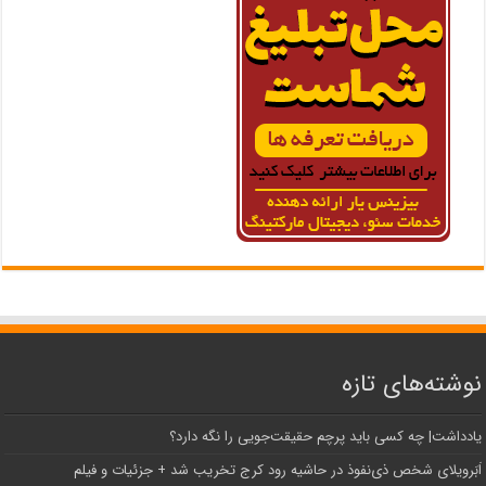
نوشته‌های تازه
یادداشت| ‌چه کسی باید پرچم حقیقت‌جویی را نگه دارد؟
اَبَر‌ویلای شخص ذی‌نفوذ در حاشیه‌ رود کرج تخریب شد + جزئیات و فیلم