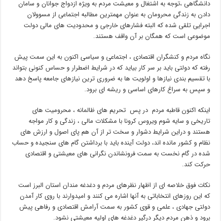
دانشگاهی ،توجه به اشتغال و معیشت مردم به ویژه ازدواج جوانان و سامان
دادن به زندگی محرومان به عنوان مهمترین مطالبه اجتماعی از مسوولان
اجرایی تلقی شده که البته فشارهای خارجی و محدودیت های مالی دولت
موضوعی است که همگان بر آن واقف هستند.
نگاه مردم و کنشگران اقتصادی ، اجتماعی و سیاسی اکنون به این سمت پیش
رفته که دولتی باید بر سر کار بیاید که در شرایط اضطرار و حساس کنونی بتواند
با تقسیم بندی نیازها و اولویت ها به ضروری ترین نیازهای جامعه پاسخ دهد
و سپس به سراغ کارهای اساسی و ریشه ای برود.
اینکه اکنون قاطبه مردم در پس تحریم های ظالمانه ، محرومیت های
تاریخی و سایه شوم ویروس کرونا با مشکلات مالی ، زندگی و کار مواجه
هستند و دراین شرایط دشوار و سخت تر از آن هم پای اصول و ارزش های
نظام و کشور مانده اند، دولت آینده باید با برداشتن گام های سنجیده و حساب
شده در گام نخست به سمت فرونشاندن نگرانی های معیشتی و اقتصادی
حرکت کند.
نکات فوق خلاصه ای از اظهار نظرهای مردم و دغدغه مندان استان البرز است
که این روزهای انتخاباتی به آنها اشاره می کنند و امیدوارند با روی کار آمدن
دولتی جهادی ، علمی و قوی کشور به سمت آرامش اقتصادی و رفاهی پیش
برود و ذهن مردم دیگر درگیر دغدغه های اولیه معیشتی نشود.