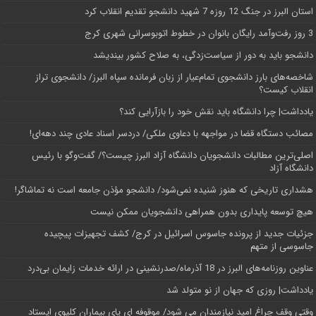
استان البرز در جنگ 12 روزه 7 شهید دانشجو تقدیم انقلاب کرد
3 روز رفت‌وآمد رایگان بانوان در خطوط اتوبوسرانی شهری کرج
دانشجو باید به دور از سیاست‌زدگی، به صلاح کشور بیندیشد
شاخصه‌های بارز دانشجوی تمام‌عیار از زبان فرمانده سپاه البرز/ دانشجوی تراز
انقلاب کیست؟
یادداشت| چرا دانشگاه باید نقش خود را بازآرایی کند؟
مصائب دستگاه قضا در مواجهه با دعاوی ملکی/ دردسر اسناد عادی چند‌ دهه‌ای!
اصلی‌ترین مطالبات دانشجویان دانشگاه آزاد البرز چیست؟/ گفت‌وگو با رئیس
دانشگاه آز‌اد
هشداری تاریخی که هنوز شنیده نمی‌شود/ دانشجو مؤذن جامعه است نه تماشاگر!
هیچ توسعه پایداری بدون همراهی دانشجویان ممکن نیست
جزئیات جدید از پرونده جاسوس اسرائیل در کرج/‌ کشف تجهیزات پیچیده
جاسوسی از متهم
عناوین روزنامه‌های البرز در ‌18 آذرماه/صدرنشینی در ارائه خدمات زایمان بی‌درد
یادداشت| روزی که جهان از نو متولد شد
وقتی وقف چراغ امید نیازمندان می شود/ موقوفه ای پای بیماران کلیوی ایستاد