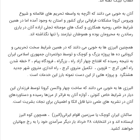
انقلاب لبیگ گفته اند.
آنان به خوبی می دانند که اگرچه به واسطه تحریم های ظالمانه و شیوع
ویروس کرونا مشکلات فراوانی برای کشور و استان به وجود آمده اما در همین
شرایط خاص روحیه همکاری و کمک های مومنانه تجلی اراده آنان در یاری
رساندن به محرومان بوده و هموطنان نیازمند را تنها نگذاشته اند.
همچنین البرزی ها به خوبی می دانند که در همین شرایط سخت تحریمی و
کرونایی ده ها پروژه بزرگ و کوچک و توسط دولتمردان جمهوری اسلامی ایران
به نتیجه رسیده که افتتاح چهار آزاد راه ، بزرگراه ، فرودگاه پیام ، ۲ خطه شدن
راه آهن کرج – قزوین ، تکمیل متروی کرج ، راه اندازی متروی شهر جدید
هشتگرد و پروژه هایی از این دست نمونه بارز این خدمات است .
البرزی ها به خوبی می دانند که ساخت چهار واکسن کرونا توسط فرزندان این
دیار در شرایط خاص کنونی ، آوازه آنان به فراتر از مرزها رسیده و دستاوردهای
آنان در نشریه های علمی دنیا قابل اتکا و اطمینان برای نجات بشریت است.
ساکنان ایران کوچک یا سرزمین اقوام ایرانی(البرز) ، همچون کوه البرز
ایستاده اند و در انتخابات ۲۸ خرداد بار دیگر سرآمدی خود را به رخ جهانیان
خواهند کشید.