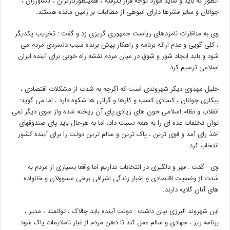
آنطور که باید و شاید مورد توجه قرار نگرفته ، همینطورکارگران ، کشاورزان ،
جوانان و سایر قشرها دارای انبوهی از مطالبات بر زمین مانده هستند.
وی به مناظرات نامزدهای ریاست جمهوری گریزی زد و گفت : تخریب یکدیگر
، کلی گویی و عدم ارائه برنامه و راهکار پیش برنده سبب دلسردی مردم می
شود و باید ایجاد شور و شوق در میان مردم نقشه راه خوبی برای آینده ایران
اسلامی ترسیم کرد.
خلیل مهدوی دیگر شهروندی است که اگرچه به شدت از مشکلات اقتصادی ،
بیکاری جوانان ، کسادی کسب و کارها و گرانی ها شکوه دارد ، اما می گوید:
انقلاب و نظام اسلامی خون های زیادی پای آن ریخته شده واز سوی دیگر نمی
توان تخلفات عده ای را به همه نسبت داد، اما به هرحال باید پای صندوقهای
اخذ رای آمد و قوی ترین ، پاک ترین و سالم ترین دولت را برای آینده کشور
انتخاب کرد.
وی گفت : قهر و دلگیری در انتخابات نداریم اما واقعا بسیاری از مردم به
شدت از وضعیت اقتصادی و اخبار زندگی اشرافی برخی مسوولان و خانواده
های آنان گلایه دارند.
این شهروند البرزی بیان داشت : دولت آینده باید چالاک ، توانمند ، مدیر ،
برنامه ریز ، جهادی و سالم عمل کند تا ذهن مردم از غبار ناملایمات پاک شود.