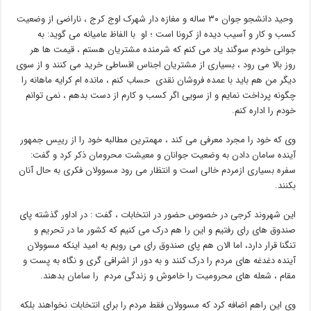
وحید دانشجو جوان ۳۰ ساله و مغازه دار شهرک اوج کرج ، ناراضی از وضعیت
کسب و کار و آسیب دیده از کرونا است ؛ او با الفاظ عامیانه می گوید: به
جوانی خودم سوگند یاد می کنم که شرمنده مشتریان هستم ، قیمت ها هر
روز بالا می رود ، بسیاری از مشتریان اجناس اقساطی خرید می کنند و از سوی
دیگر من هم باید با عمده فروشان نقدی حساب کنم ، مانده ام کرایه ماهانه را
چگونه پرداخت نمایم و از سویی اگر کسب و کارم از دست بدهم ، نمی توانم
خودم را اداره کنم.
وی که خود را مجرد معرفی می کند ، مهمترین مطالبه خود را از رییس جمهور
آینده سامان دادن به وضعیت جوانان و معیشت محرومان ذکر کرد و گفت:
سفره بسیاری ازمردم خالی است و انتظار می رود مسوولان فکری به حال آنان
بکنند.
این شهروند کرجی در خصوص حضور در انتخابات ، گفت : در اداور گذشته پای
صندوق های رای رفتیم و این را هم درک می کنیم که کشور ما در تحریم و
تنگنا قرار دارد، اما الان هم پای صندوق رای می رویم به امید اینکه مسوولان
آینده دغدغه های مردم را درک کنند و به دور از اشرافی گری و نگاه به پست و
مقام ، شعله های محرومیت را خاموش و زندگی مردم را سامان بدهند.
وی این راهم اضافه کرد که مسوولان فقط مردم را برای انتخابات نخواهند بلکه