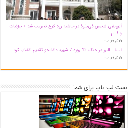
اَبَر‌ویلای شخص ذی‌نفوذ در حاشیه‌ رود کرج تخریب شد + جزئیات
و فیلم
آذر ۲۹, ۱۴۰۴
استان البرز در جنگ 12 روزه 7 شهید دانشجو تقدیم انقلاب کرد
آذر ۲۹, ۱۴۰۴
بست لپ تاپ برای شما