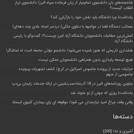
شاخصه‌های بارز دانشجوی تمام‌عیار از زبان فرمانده سپاه البرز/ دانشجوی تراز
انقلاب کیست؟
یادداشت| چرا دانشگاه باید نقش خود را بازآرایی کند؟
مصائب دستگاه قضا در مواجهه با دعاوی ملکی/ دردسر اسناد عادی چند‌ دهه‌ای!
اصلی‌ترین مطالبات دانشجویان دانشگاه آزاد البرز چیست؟/ گفت‌وگو با رئیس
دانشگاه آز‌اد
هشداری تاریخی که هنوز شنیده نمی‌شود/ دانشجو مؤذن جامعه است نه تماشاگر!
هیچ توسعه پایداری بدون همراهی دانشجویان ممکن نیست
جزئیات جدید از پرونده جاسوس اسرائیل در کرج/‌ کشف تجهیزات پیچیده
جاسوسی از متهم
عناوین روزنامه‌های البرز در ‌18 آذرماه/صدرنشینی در ارائه خدمات زایمان بی‌درد
یادداشت| روزی که جهان از نو متولد شد
وقتی وقف چراغ امید نیازمندان می شود/ موقوفه ای پای بیماران کلیوی ایستاد
دسته‌ها
آشپزی و غذا
(200)