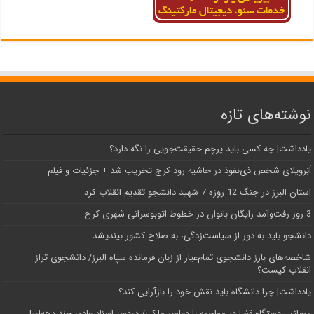
نوشته‌های تازه
یادداشت| ‌چه کسی باید پرچم حقیقت‌جویی را نگه دارد؟
اَبَر‌ویلای شخص ذی‌نفوذ در حاشیه‌ رود کرج تخریب شد + جزئیات و فیلم
استان البرز در جنگ 12 روزه 7 شهید دانشجو تقدیم انقلاب کرد
3 روز رفت‌وآمد رایگان بانوان در خطوط اتوبوسرانی شهری کرج
دانشجو باید به دور از سیاست‌زدگی، به صلاح کشور بیندیشد
شاخصه‌های بارز دانشجوی تمام‌عیار از زبان فرمانده سپاه البرز/ دانشجوی تراز
انقلاب کیست؟
یادداشت| چرا دانشگاه باید نقش خود را بازآرایی کند؟
مصائب دستگاه قضا در مواجهه با دعاوی ملکی/ دردسر اسناد عادی چند‌ دهه‌ای!