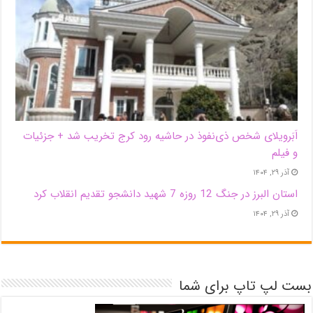
اَبَر‌ویلای شخص ذی‌نفوذ در حاشیه‌ رود کرج تخریب شد + جزئیات
و فیلم
آذر ۲۹, ۱۴۰۴
استان البرز در جنگ 12 روزه 7 شهید دانشجو تقدیم انقلاب کرد
آذر ۲۹, ۱۴۰۴
بست لپ تاپ برای شما