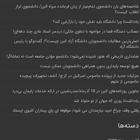
شاخصه‌های بارز دانشجوی تمام‌عیار از زبان فرمانده سپاه البرز/ دانشجوی تراز
انقلاب کیست؟
یادداشت| چرا دانشگاه باید نقش خود را بازآرایی کند؟
مصائب دستگاه قضا در مواجهه با دعاوی ملکی/ دردسر اسناد عادی چند‌ دهه‌ای!
اصلی‌ترین مطالبات دانشجویان دانشگاه آزاد البرز چیست؟/ گفت‌وگو با رئیس
دانشگاه آز‌اد
هشداری تاریخی که هنوز شنیده نمی‌شود/ دانشجو مؤذن جامعه است نه تماشاگر!
هیچ توسعه پایداری بدون همراهی دانشجویان ممکن نیست
جزئیات جدید از پرونده جاسوس اسرائیل در کرج/‌ کشف تجهیزات پیچیده
جاسوسی از متهم
عناوین روزنامه‌های البرز در ‌18 آذرماه/صدرنشینی در ارائه خدمات زایمان بی‌درد
یادداشت| روزی که جهان از نو متولد شد
وقتی وقف چراغ امید نیازمندان می شود/ موقوفه ای پای بیماران کلیوی ایستاد
دسته‌ها