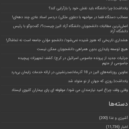
یادداشت| چرا دانشگاه باید نقش خود را بازآرایی کند؟
مصائب دستگاه قضا در مواجهه با دعاوی ملکی/ دردسر اسناد عادی چند‌ دهه‌ای!
اصلی‌ترین مطالبات دانشجویان دانشگاه آزاد البرز چیست؟/ گفت‌وگو با رئیس
دانشگاه آز‌اد
هشداری تاریخی که هنوز شنیده نمی‌شود/ دانشجو مؤذن جامعه است نه تماشاگر!
هیچ توسعه پایداری بدون همراهی دانشجویان ممکن نیست
جزئیات جدید از پرونده جاسوس اسرائیل در کرج/‌ کشف تجهیزات پیچیده
جاسوسی از متهم
عناوین روزنامه‌های البرز در ‌18 آذرماه/صدرنشینی در ارائه خدمات زایمان بی‌درد
یادداشت| روزی که جهان از نو متولد شد
وقتی وقف چراغ امید نیازمندان می شود/ موقوفه ای پای بیماران کلیوی ایستاد
دسته‌ها
آشپزی و غذا
(200)
اخبار
(11,736)