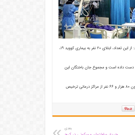
موارد (قطعی، محتمل و مشکوک)، در مراکز درمانی بستری هستند افزود: از این تعداد، ابتلای ۲۰ نفر به بیماری کووید ۱۹،
ساعت گذشته ۲ بیمار کووید ۱۹ جان خود را از دست داده است و مجموع جان باختگان این
دکتر صیادی در پایان تصریح کرد: خوشبختانه از ابتدای شیوع کرونا تاکنون ۸۰ هزار و ۶۶ نفر از مراکز درمانی ترخیص
بعدی
حریق ساختمان مسکونی در کرج