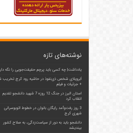
نوشته‌های تازه
یادداشت| ‌چه کسی باید پرچم حقیقت‌جویی را نگه دار
اَبَر‌ویلای شخص ذی‌نفوذ در حاشیه‌ رود کرج تخریب 
+ جزئیات و فیلم
استان البرز در جنگ 12 روزه 7 شهید دانشجو تقدیم
انقلاب کرد
3 روز رفت‌وآمد رایگان بانوان در خطوط اتوبوسرانی
شهری کرج
دانشجو باید به دور از سیاست‌زدگی، به صلاح کشور
بیندیشد