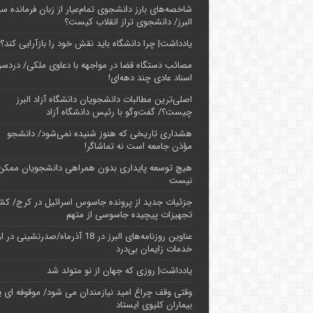
شاخصه‌های بارز دانشجوی تمام‌عیار از زبان فرمانده سپ
البرز/ دانشجوی تراز انقلاب کیست؟
یادداشت| چرا دانشگاه باید نقش خود را بازآرایی کند؟
مصائب دستگاه قضا در مواجهه با دعاوی ملکی/ دردسر
اسناد عادی چند‌ دهه‌ای!
اصلی‌ترین مطالبات دانشجویان دانشگاه آزاد البرز
چیست؟/ گفت‌وگو با رئیس دانشگاه آز‌اد
هشداری تاریخی که هنوز شنیده نمی‌شود/ دانشجو
مؤذن جامعه است نه تماشاگر!
هیچ توسعه پایداری بدون همراهی دانشجویان ممکن
نیست
جزئیات جدید از پرونده جاسوس اسرائیل در کرج/‌ ک
تجهیزات پیچیده جاسوسی از متهم
عناوین روزنامه‌های البرز در ‌18 آذرماه/صدرنشینی د
خدمات زایمان بی‌درد
یادداشت| روزی که جهان از نو متولد شد
وقتی وقف چراغ امید نیازمندان می شود/ موقوفه ای پ
بیماران کلیوی ایستاد