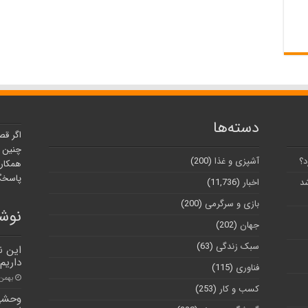
دسته‌ها
اگر قص
چنین ر
د؟
آشپزی و غذا
(200)
همکارا
پاسخگو
شد
اخبار
(11,736)
بازی و سرگرمی
(200)
نوشت
جهان
(202)
سبک زندگی
(63)
این ن
داریم
فناوری
(115)
بهمن ۳, ۰۰
کسب و کار
(253)
وحشی‌