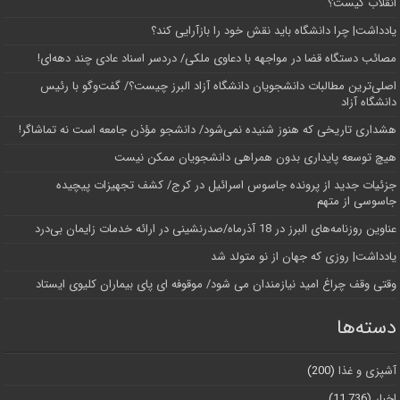
انقلاب کیست؟
یادداشت| چرا دانشگاه باید نقش خود را بازآرایی کند؟
مصائب دستگاه قضا در مواجهه با دعاوی ملکی/ دردسر اسناد عادی چند‌ دهه‌ای!
اصلی‌ترین مطالبات دانشجویان دانشگاه آزاد البرز چیست؟/ گفت‌وگو با رئیس
دانشگاه آز‌اد
هشداری تاریخی که هنوز شنیده نمی‌شود/ دانشجو مؤذن جامعه است نه تماشاگر!
هیچ توسعه پایداری بدون همراهی دانشجویان ممکن نیست
جزئیات جدید از پرونده جاسوس اسرائیل در کرج/‌ کشف تجهیزات پیچیده
جاسوسی از متهم
عناوین روزنامه‌های البرز در ‌18 آذرماه/صدرنشینی در ارائه خدمات زایمان بی‌درد
یادداشت| روزی که جهان از نو متولد شد
وقتی وقف چراغ امید نیازمندان می شود/ موقوفه ای پای بیماران کلیوی ایستاد
دسته‌ها
آشپزی و غذا
(200)
اخبار
(11,736)