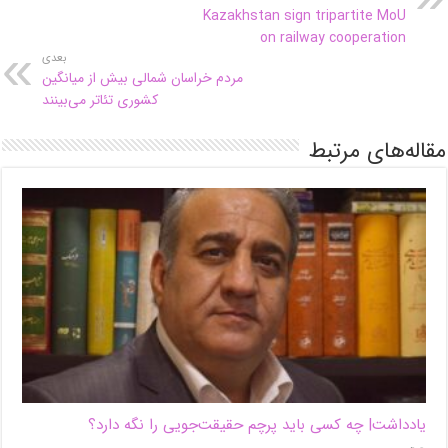
Kazakhstan sign tripartite MoU
on railway cooperation
بعدی
مردم خراسان شمالی بیش از میانگین
کشوری تئاتر می‌بینند
مقاله‌های مرتبط
یادداشت| ‌چه کسی باید پرچم حقیقت‌جویی را نگه دارد؟