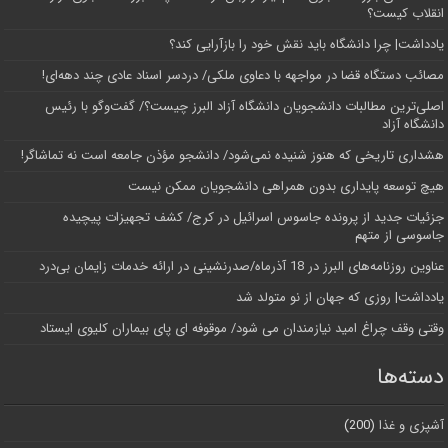
انقلاب کیست؟
یادداشت| چرا دانشگاه باید نقش خود را بازآرایی کند؟
مصائب دستگاه قضا در مواجهه با دعاوی ملکی/ دردسر اسناد عادی چند‌ دهه‌ای!
اصلی‌ترین مطالبات دانشجویان دانشگاه آزاد البرز چیست؟/ گفت‌وگو با رئیس
دانشگاه آز‌اد
هشداری تاریخی که هنوز شنیده نمی‌شود/ دانشجو مؤذن جامعه است نه تماشاگر!
هیچ توسعه پایداری بدون همراهی دانشجویان ممکن نیست
جزئیات جدید از پرونده جاسوس اسرائیل در کرج/‌ کشف تجهیزات پیچیده
جاسوسی از متهم
عناوین روزنامه‌های البرز در ‌18 آذرماه/صدرنشینی در ارائه خدمات زایمان بی‌درد
یادداشت| روزی که جهان از نو متولد شد
وقتی وقف چراغ امید نیازمندان می شود/ موقوفه ای پای بیماران کلیوی ایستاد
دسته‌ها
آشپزی و غذا
(200)