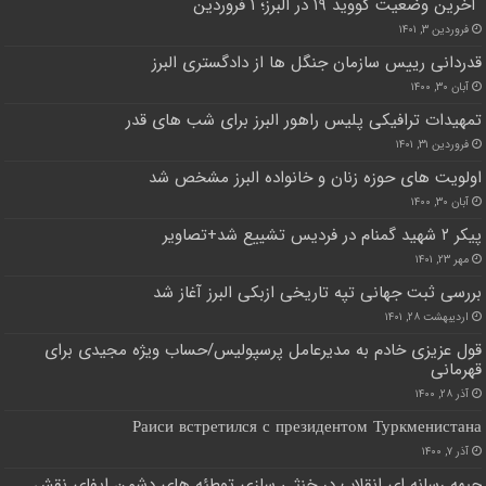
آخرین وضعیت کووید ۱۹ در البرز؛ ۱ فروردین
فروردین ۳, ۱۴۰۱
قدردانی رییس سازمان جنگل ها از دادگستری البرز
آبان ۳۰, ۱۴۰۰
تمهیدات ترافیکی پلیس راهور البرز برای شب های قدر
فروردین ۳۱, ۱۴۰۱
اولویت های حوزه زنان و خانواده البرز مشخص شد
آبان ۳۰, ۱۴۰۰
پیکر ۲ شهید گمنام در فردیس تشییع شد+تصاویر
مهر ۲۳, ۱۴۰۱
بررسی ثبت جهانی تپه تاریخی ازبکی البرز آغاز شد
اردیبهشت ۲۸, ۱۴۰۱
قول عزیزی خادم به مدیرعامل پرسپولیس/حساب ویژه مجیدی برای
قهرمانی
آذر ۲۸, ۱۴۰۰
Раиси встретился с президентом Туркменистана
آذر ۷, ۱۴۰۰
جبهه رسانه ای انقلاب در خنثی سازی توطئه های دشمن ایفای نقش